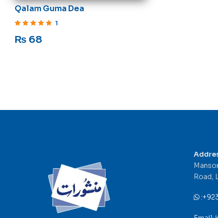
Qalam Guma Dea
1
Rated
5
out of 5
₨
68
Addre
Mansor
Road, 
:
+92