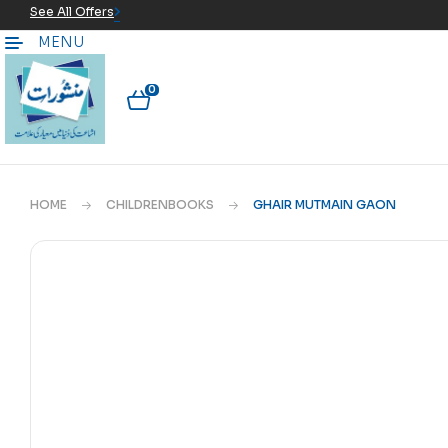
See All Offers
MENU
0
HOME
CHILDRENBOOKS
GHAIR MUTMAIN GAON