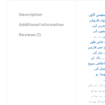
Description
مطمئن گاؤں
واز فاروقی
Additional information
حریر کردہ
بچوں کی
Reviews (1)
ی ہے۔ یہ
 خاص طور
 عمر قارئین
ے تیار کی
ے تاکہ ان
اخلاقی سوچ
تخیل کی
نما ہو
۔
 کے ادب کی
وبی ہوتی
ہ وہ سادہ
ی کے پردے