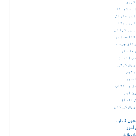
گہری
ر سکھاتا
اور عنوان
اہر ہوتا
ہ یہ کہانی
قناعت اور
نان جیسے
عات کو
پ انداز
پیش کرتی
بتیس
ت پر
ل یہ کتاب
ن اور
 انداز
پیش کی گئی
بچوں کے لیے
آموز
اں تلاش