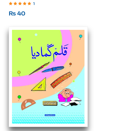
1
Rated
5
out of 5
₨
40