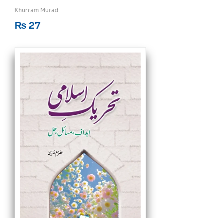
Rated
5
out of 5
Khurram Murad
₨
27