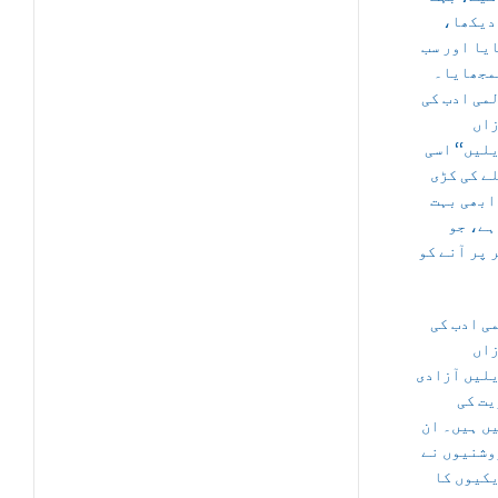
 دیکھا
یا اور سب
مجھایا۔
’’ی ادب کی
اں
لیں‘‘ اسی
ے کی کڑی
ابھی بہت
ہے، جو
 پر آنے کو
ی ادب کی
اں
لیں آزادی
یت کی
ں ہیں۔ ان
وشنیوں نے
کیوں کا