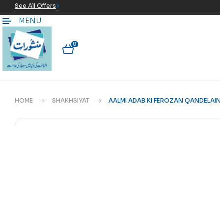
See All Offers
MENU
0
HOME
SHAKHSIYAT
AALMI ADAB KI FEROZAN QANDELAI