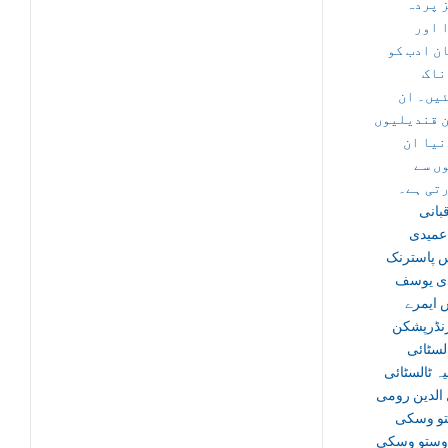
 پردہ
 اور
ان ادب کو
ناک
یں۔ ان
 قندیلیوں
نیا ان
ں سے
تی ہے۔
بانی
 عمیدی
 پاسترنک
ی یوسف
 ایمرے
زنڈرپشکن
 لسٹائی
ہ ٹالسٹائی
 الدین رومی
و وسکی
 دوستو وسکی