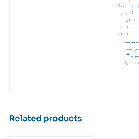
 تھا۔ جنگ
ر کے بارے
ں ’’ثاقب
ر کیا۔ یہ
پائیلٹ کے
گھومتی
ی ہے۔
’’غونہ
ا ناول
Related products