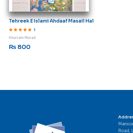
Tehreek E Islami Ahdaaf Masail Hal
1
Rated
5
out of 5
Khurram Murad
₨
800
Addre
Mansor
Road, 