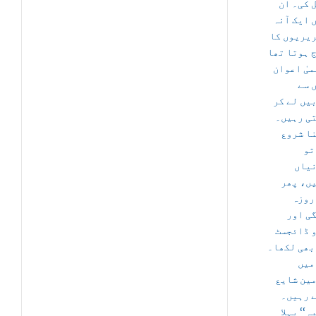
 کی۔ ان
 ایک آنہ
ریریوں کا
 ہوتا تھا
، ٰ اعوان
 سے
یں لے کر
ی رہیں۔
ا شروع
تو
یاں
ں، پھر
روزہ
ی اور
 ڈائجسٹ
بھی لکھا۔
میں
ین شایع
 رہیں۔
’’‘ پہلا