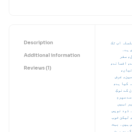
Description
لسلہ اب تک
 ہے۔
Additional information
، سفر
ے، افسانے
Reviews (1)
نیاں
ین، غرض
کہ کیا ہے
 کے نوکِ
سے سپردِ
ر نہیں
 ذود نویس
 لیکن خوب
 ہیں۔ بہت
کیے، بہت