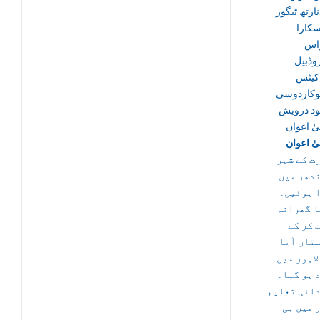
نارتھ ٹیگور
سکارا
واس
وڈبیل
کیٹس
وکاردوسی
د درویش
ٰ اعوان
ٰ اعوان
ت کے شہر
دھر میں
 ہوئیں۔
ا گھرانہ
 کر کے
تان آیا
لاہور میں
د ہو گیا۔
ائی تعلیم
ر میں ہی