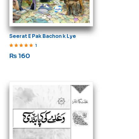
Seerat E Pak Bachon k Lye
1
Rated
5
out of 5
₨
160