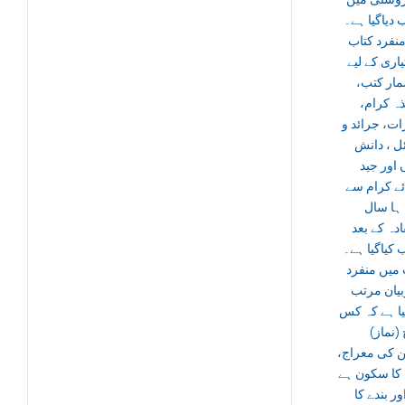
 دیاگیا ہے۔
نفرد کتاب
اری کے لیے
شمار کتب
تذہ کرام
ات، جرائد و
ل ، دانش
 اور جید
ئے کرام سے
ہا سال
دہ کے بعد
 کیاگیا ہے۔
 میں منفرد
بیان مرتب
یا ہے کہ کس
 (نماز
ن کی معراج
 کا سکون ہے
ر بندے کا