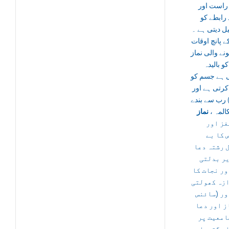
 راست اور
رابطے کو
ل دیتی ہے ۔
ے پانچ اوقات
ونے والی نماز
و بالیدہ
 ہے جسم کو
کرتی ہے اور
( رب سے بندے
مکالمہ
نماز
غز اور
 کا بے
 رشتہ دعا
ر بدلتی
ور نجات کا
زہ کھولتی
ور (سائنس
) اور دعا
امعیت پر