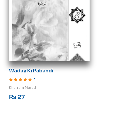
Waday Ki Pabandi
1
Rated
5
out of 5
Khurram Murad
₨
27