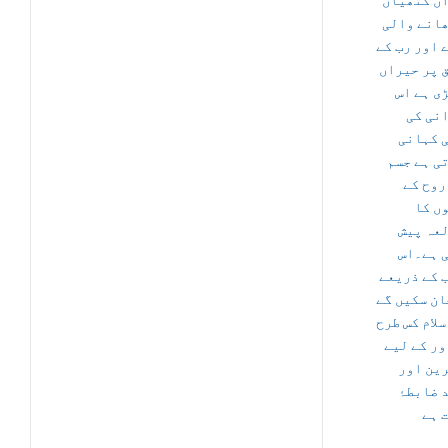
ں گتھیاں
انے والی
 اور رب کے
 پر حیراں
ی ہے اس
نی کی
 کہانی
ی ہے جسم
روح کے
ں کا
عہ پیش
 ہے۔اس
 کے ذریعے
ان سکیں گے
سلام کس طرح
ور کے لیے
ین اور
 ضابطۂ
 ہے