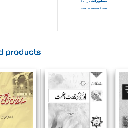
منشورات
کی جانب
سے دستیاب ہے۔
d products