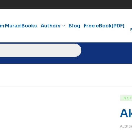
am Murad Books
Authors
Blog
Free eBook(PDF)
IN S
Ak
Autho