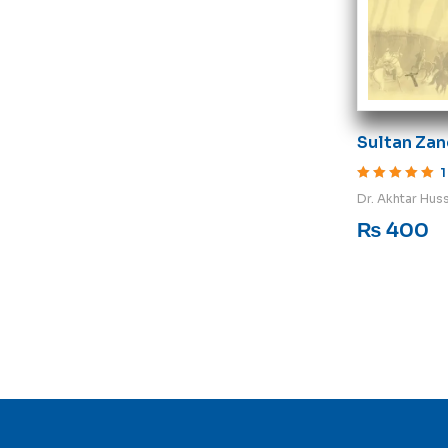
Sultan Zan
1
Rated
5
out of 5
Dr. Akhtar Hus
₨
400