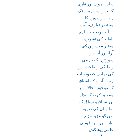
سادہ، رواں اور قاری
کے ذہن سے ہم آہنگ
ہے۔ ہر سورہ کا
مختصر تعارف، آیت
بہ آیت وضاحت، اہم
الفاظ کی تشریح،
معتبر مفسرین کی
آرا، اور آیات و
سورتوں کے باہمی
ربط کی وضاحت اس
کی نمایاں خصوصیات
ہیں۔ آیات کے اسباق
کو موجودہ حالات پر
منطبق کرنے کا انداز
اور سیاق و سباق کے
ساتھ ان کی تفہیم
اس کو مزید مؤثر
بناتے ہیں۔ یہ قیمتی
علمی پیشکش