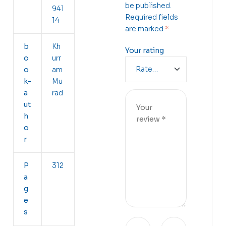
be published.
941
Required fields
14
are marked
*
b
Kh
Your rating
o
urr
o
am
k-
Mu
a
rad
ut
h
o
r
P
312
a
g
e
s