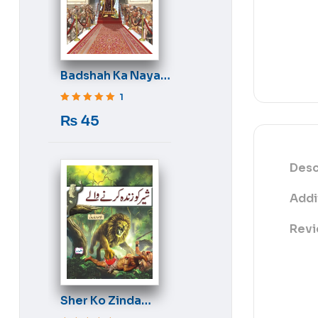
Badshah Ka Naya
Libas
1
Rated
5
out of 5
₨
45
Desc
Addi
Revi
Sher Ko Zinda
Karne Wale