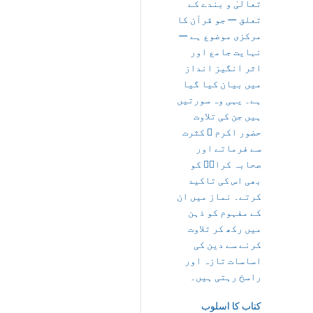
تعالیٰ و بندے کے
تعلق — جو قرآن کا
مرکزی موضوع ہے —
نہایت جامع اور
اثر انگیز انداز
میں بیان کیا گیا
ہے۔ یہی وہ سورتیں
ہیں جن کی تلاوت
حضور اکرم ﷺ کثرت
سے فرماتے اور
صحابہ کرامؓ کو
بھی اس کی تاکید
کرتے۔ نماز میں ان
کے مفہوم کو ذہن
میں رکھ کر تلاوت
کرنے سے دین کی
اساسات تازہ اور
راسخ رہتی ہیں۔
کتاب کا اسلوب