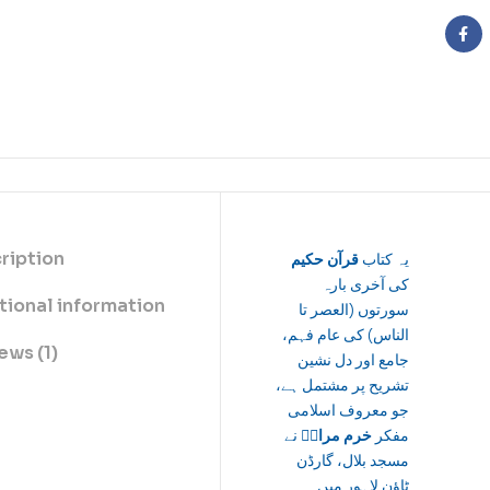
Fa
ription
یہ کتاب
قرآن حکیم
کی آخری بارہ
tional information
سورتوں (العصر تا
الناس) کی عام فہم،
ews (1)
جامع اور دل نشین
تشریح پر مشتمل ہے،
جو معروف اسلامی
مفکر
خرم مرادؒ
نے
مسجد بلال، گارڈن
ٹاؤن لاہور میں