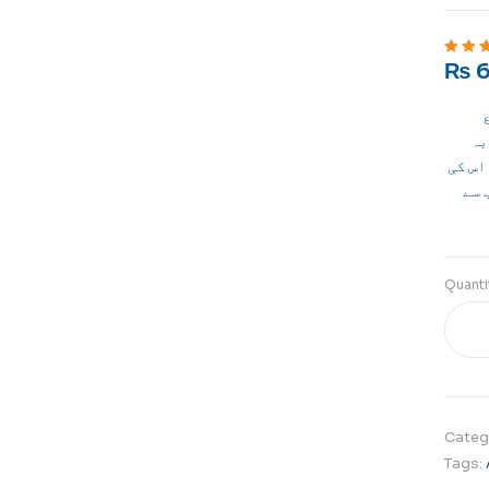
₨
6
Rated
5
o
بہ
اس کی
 سے
Quanti
Categ
Tags: