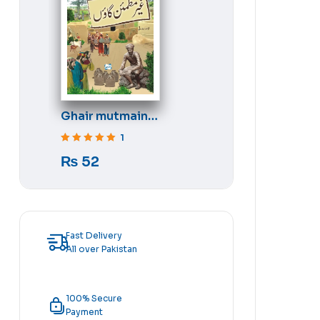
Ghair mutmain
gaon
1
Rated
5
out of 5
₨
52
Fast Delivery
All over Pakistan
100% Secure
Payment