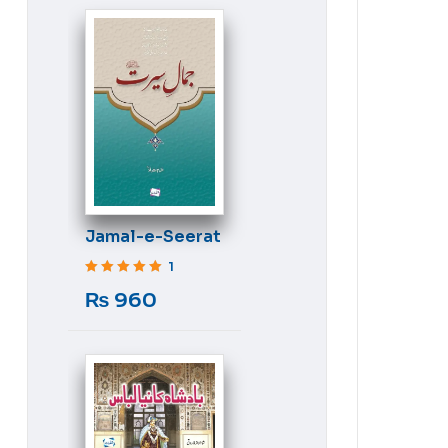
Jamal-e-Seerat
1
Rated
5
out of 5
₨
960