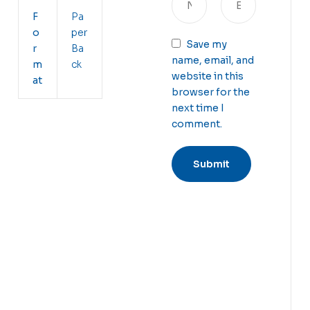
F
Pa
o
per
Save my
r
Ba
name, email, and
m
ck
website in this
at
browser for the
next time I
comment.