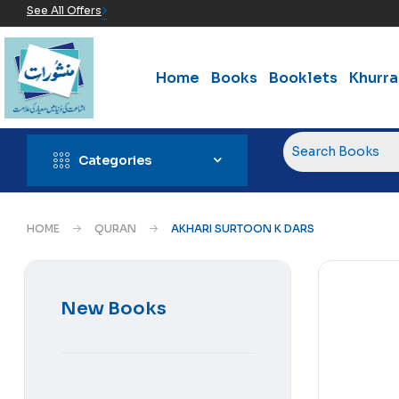
See All Offers
Home
Books
Booklets
Khurr
Categories
HOME
QURAN
AKHARI SURTOON K DARS
New Books