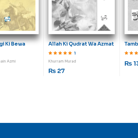
gi Ki Bewa
Tamb
Allah Ki Qudrat Wa Azmat
1
Rated
5
o
Rated
5
out of 5
sain Azmi
Khurram Murad
₨
1
₨
27