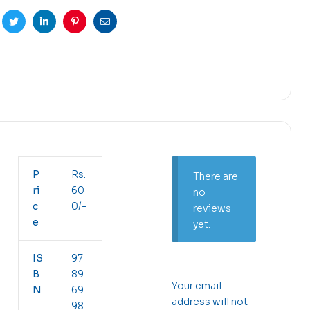
cebook
Twitter
Linkedin
Pinterest
Email
P
Rs.
There are
ri
60
no
c
0/-
reviews
e
yet.
IS
97
B
89
Your email
N
69
address will not
98