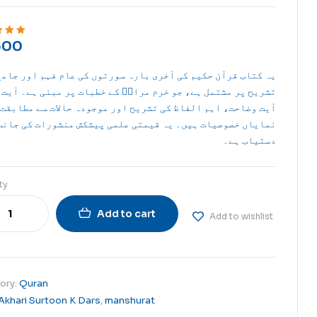
00
ut of 5
یہ کتاب قرآن حکیم کی آخری بارہ سورتوں کی عام فہم اور جامع
تشریح پر مشتمل ہے، جو خرم مرادؒ کے خطبات پر مبنی ہے۔ آیت 
آیت وضاحت، اہم الفاظ کی تشریح اور موجودہ حالات سے مطابقت 
نمایاں خصوصیات ہیں۔ یہ قیمتی علمی پیشکش منشورات کی جانب
دستیاب ہے۔
ty
Add to cart
Add to wishlist
ory:
Quran
Akhari Surtoon K Dars
,
manshurat