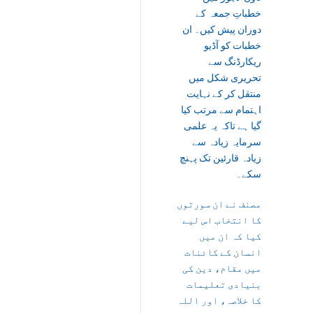
خطباتِ جمعہ کے
دوران پیش کیں۔ ان
خطبات کو آڈیو
ریکارڈنگ سے
تحریری شکل میں
منتقل کر کے نہایت
اہتمام سے مرتب کیا
گیا ہے تاکہ یہ علمی
سرمایہ زیادہ سے
زیادہ قارئین تک پہنچ
سکے۔
مصنف نے ان سورتوں
کا انتخاب اس لیے
کیا کہ ان میں
انسان کے کائنات
میں مقام، دین کی
بنیادی تعلیمات
کا خلاصہ، اور اللہ