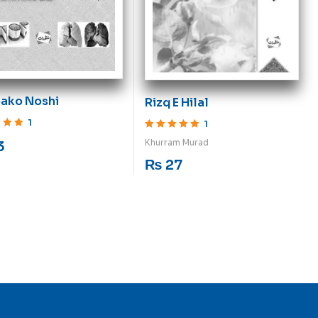
ako Noshi
Rizq E Hilal
1
1
ut of 5
Rated
5
out of 5
Khurram Murad
3
₨
27