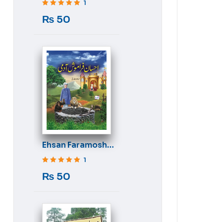
1
Rated
5
out of 5
₨
50
Ehsan Faramosh
Aadmi
1
Rated
5
out of 5
₨
50