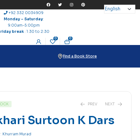
+92 332 0034909
Monday – Saturday
:
9:00am-5:00pm
Friday break
: 1:30 to 2:30
0
0
Find a Book Store
TOCK
PREV
NEXT
hari Surtoon K Dars
r:
Khurram Murad
₨
36
₨
36