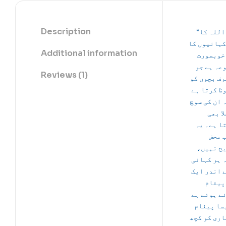
Description
“بسم اللہ کا
کہانیوں کا
Additional information
خوبصورت
عہ ہے جو
Reviews (1)
رف بچوں کو
ظ کرتا ہے
 ان کی سوچ
لا بھی
ا ہے۔ یہ
 محض
یح نہیں
 ہر کہانی
 اندر ایک
پیغام
ے ہوئے ہے
— پیغام
اری کو کچھ