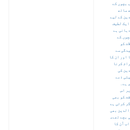
 بچوں کے
 ساتھ
ین کے لیے
ایک لطیف
ہانی ہے
چوں کے
ات کو
دگی سے
 اور ان کا
ام کرنا
ین کی
تی ذمے
 ہے۔
ر اس
ت کو بھی
گر کرتی ہے
الدین بھی
ی بچے تھے
ب اُن کا