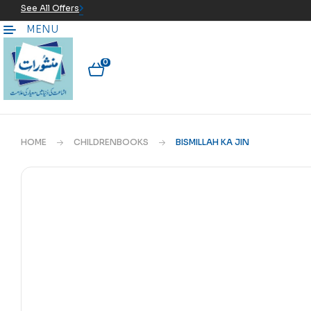
See All Offers
MENU
0
HOME
CHILDRENBOOKS
BISMILLAH KA JIN