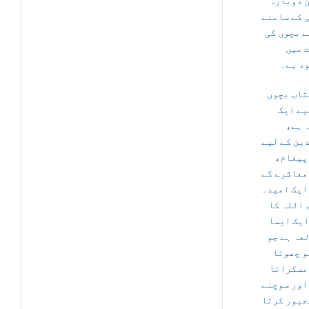
 دوبارہ
ی کے سامنے
کے بچوں کی
 میں
د ہے۔
تاب بچوں
یے ایک
ہ ہے
ین کے لیے
 پیغام
معاشرے کے
ایک امید۔
“اللہ کا
ایک ایسا
عہ ہے جو
و چھوتا
مسکراتا
اور سوچنے
جبور کرتا