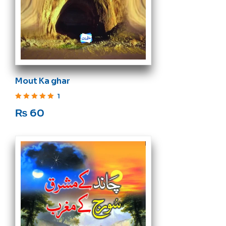
Mout Ka ghar
1
Rated
5
out of 5
₨
60