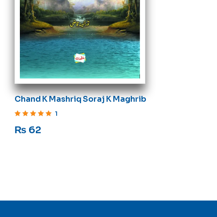
Chand K Mashriq Soraj K Maghrib
1
Rated
5
out of 5
₨
62