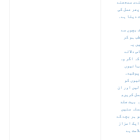
ے، سمجھنے
پھر عمل کی
 دیتا ہے۔
 بچوں سے
ب ہو کر
ں یہ
س دلاتے
کہ اگر وہ
ہانیوں
پوشیدہ
یوں کو
لیں اور ان
عمل کریں
ہ بہت جلد
ملہ سنیں
و ہر بچے کے
ایک اعزاز
لامت ہے