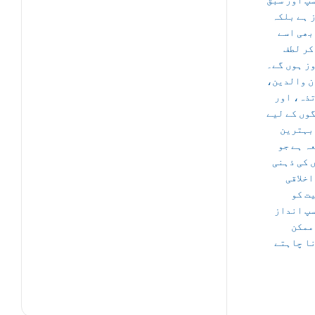
پ اور سبق
 ہے بلکہ
بھی اسے
کر لطف
ز ہوں گے۔
ان والدین
ذہ، اور
وں کے لیے
بہترین
ہ ہے جو
 کی ذہنی
اخلاقی
ت کو
پ انداز
ممکن
ا چاہتے