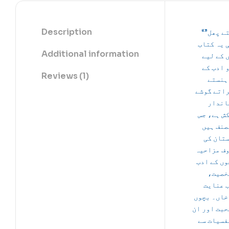
Description
“بولتے پھل”
 یہ کتاب
Additional information
 کے لیے
 ادب کے
Reviews (1)
ہنستے
اتے گوشے
اندار
ش ہے، جس
صنف ہیں
تان کی
ف مزاحیہ
وں کے ادب
شخصیت
 عنایت
خاں۔ بچوں
حبت اور ان
فسیات سے