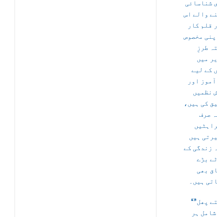
 شناسائی
ے والے اس
 قلم کار
پنی مخصوص
ہ طرزِ
ر میں
 کے لیے
آموز اور
 نظمیں
یق کی ہیں
ہ صرف
اہٹیں
رتی ہیں
 زندگی کے
ے بڑے
ق بھی
تی ہیں۔
“بولتے پھل”
شامل ہر