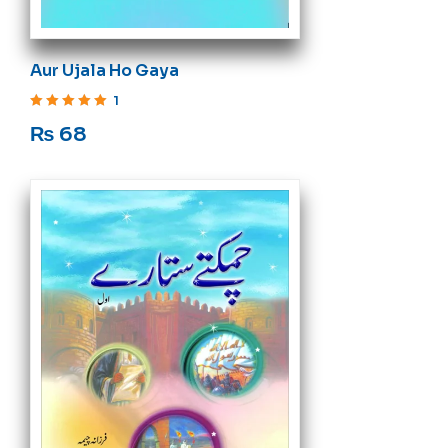
Aur Ujala Ho Gaya
1
Rated
5
out of 5
₨
68