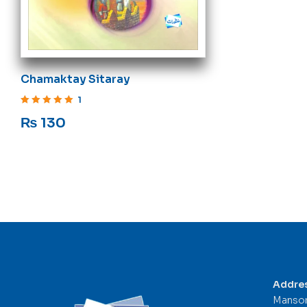
Chamaktay Sitaray
1
Rated
5
out of 5
₨
130
Addre
Mansor