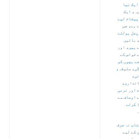
ایک نیا
ہ، ایک
پیغام لیے
 ہے، جس
پھل بولتے
 باتیں
 ہیں، اور
 خواص کے
ے بچوں کو
گی، سلیقہ
ئی
انداری
 اور نرمی
 اوصاف سے
 کرتے
تاب نہ صرف
 کے لیے