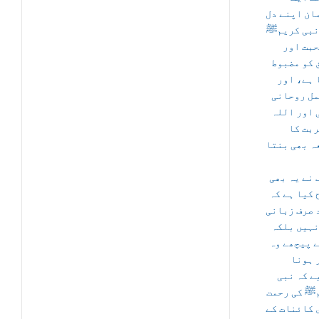
ان اپنے دل
نبی کریمﷺ
حبت اور
 کو مضبوط
 ہے، اور
مل روحانی
 اور اللہ
ربت کا
ہ بھی بنتا
 نے یہ بھی
 کیا ہے کہ
 صرف زبانی
نہیں بلکہ
ے پیچھے وہ
 ہونا
ے کہ نبی
ﷺ کی رحمت
 کائنات کے