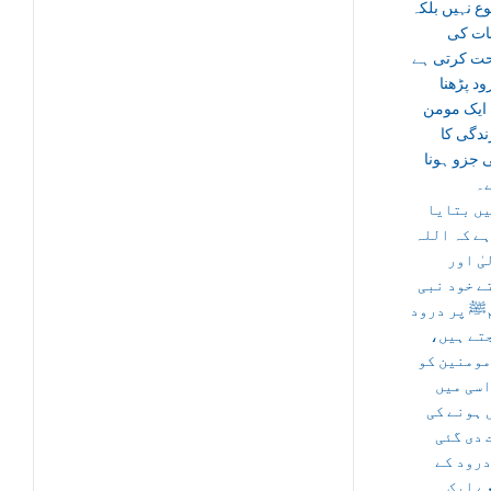
 نہیں بلکہ
ات کی
ت کرتی ہے
ود پڑھنا
 ایک مومن
دگی کا
 جزو ہونا
ے۔
یں بتایا
ہے کہ اللہ
ٰ اور
ے خود نبی
ﷺ پر درود
جتے ہیں
مومنین کو
اسی میں
 ہونے کی
 دی گئی
درود کے
ے ایک