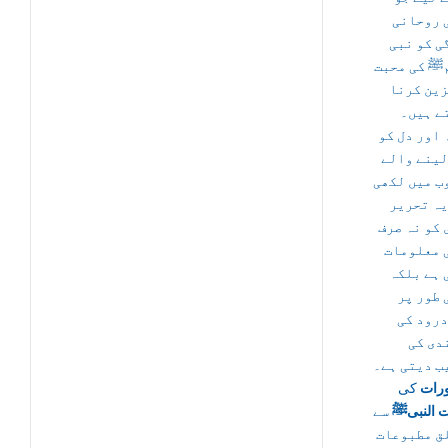
 روحانی
ی کو نبی
ﷺ کی محبت
زین کرنا
ے ہیں۔
 اور دل کو
لینے والے
ب میں لکھی
یہ تحریر
 کو نہ صرف
 معلومات
 ہے بلکہ
 طور پر
درود کی
دی کی
ب دیتی ہے۔
رات
کی
 النبیﷺ
سے
ق مطبوعات