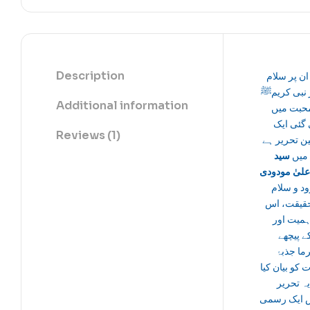
Description
ان پر سلام
 نبی کریمﷺ
Additional information
حبت میں
گئی ایک
Reviews (1)
ن تحریر ہے
یں
سید
اعلیٰ مودودی
ود و سلام
قیقت، اس
ہمیت اور
 پیچھے
ما جذبۂ
 کو بیان کیا
ہ تحریر
ایک رسمی