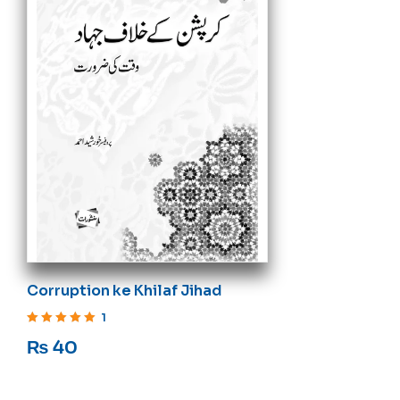
Corruption ke Khilaf Jihad
1
Rated
5
out of 5
₨
40