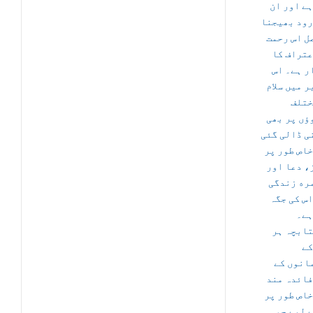
ہے اور ان
رود بھیجنا
ل اس رحمت
عتراف کا
ر ہے۔ اس
 میں سلام
ختلف
ؤں پر بھی
ی ڈالی گئی
خاص طور پر
، دعا اور
ره زندگی
اس کی جگہ
ہے۔
تابچہ ہر
کے
انوں کے
فائدہ مند
خاص طور پر
ے لیے جو