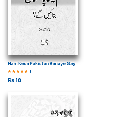
Ham Kesa Pakistan Banaye Gay
1
Rated
5
out of 5
₨
18