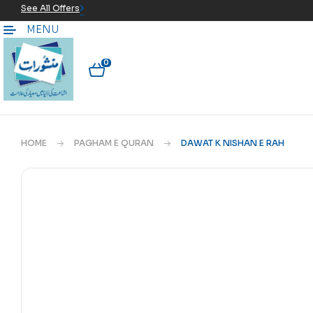
See All Offers
MENU
0
HOME
PAGHAM E QURAN
DAWAT K NISHAN E RAH