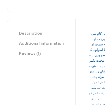
Description
ی کام میں
بی کے لیے
Additional information
 سمت اور
 اصولوں کا
Reviews (1)
ا ضروری ہے
 محنت بکھر
 ہے۔ دعوت
انِ راہ میں
مراد
چند
دی اصول
کرتے ہیں
یک داعی کو
 سفر میں
ی راہ پر