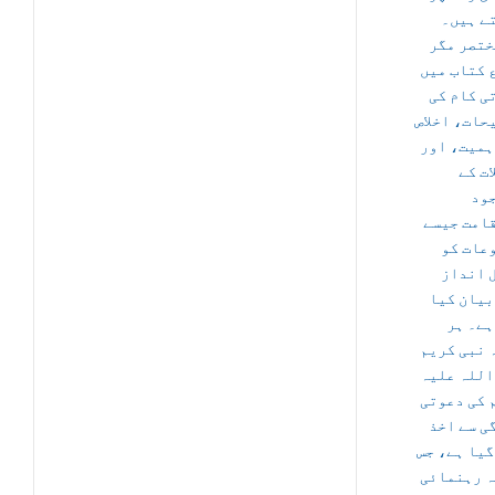
ے ہیں۔
ختصر مگر
 کتاب میں
ی کام کی
حات، اخلاص
ہمیت، اور
ات کے
ود
امت جیسے
عات کو
 انداز
بیان کیا
ہے۔ ہر
 نبی کریم
اللہ علیہ
 کی دعوتی
ی سے اخذ
گیا ہے، جس
ہ رہنمائی