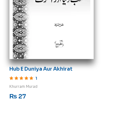
Hub E Duniya Aur Akhirat
1
Rated
5
out of 5
Khurram Murad
₨
27