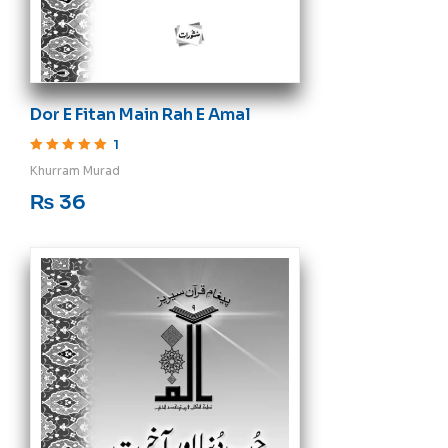
Dor E Fitan Main Rah E Amal
1
Rated
5
out of 5
Khurram Murad
₨
36