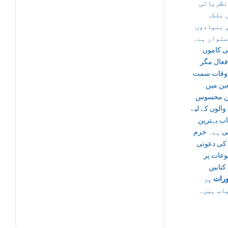
نظریاتی
 بلکہ
 بنیادوں
ستوار ہے۔
ی کاموں
فعال مگر
اوقات سمت
ین میں
ن محسوس
والوں کے لیے
اب بہترین
ی ہے۔ خرم
 کی دعوتی
عات پر
کتابیں
رات
پر
اب ہیں۔