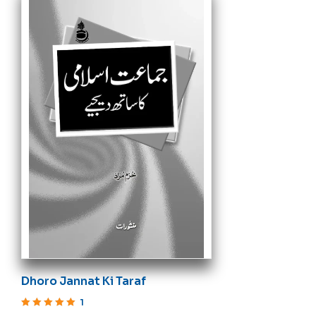
Dhoro Jannat Ki Taraf
1
Rated
5
out of 5