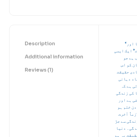
Description
“دنیا اور
” ایک ایسی
Additional information
 ہے جو
ن کو اس
Reviews (1)
دی حقیقت
اد دہانی
ی ہے کہ
 کی زندگی
ی ہے اور
دن ختم ہو
زماً آخرت
ندگی سے جڑ
 گی۔ دنیا
قیقت یہ ہے