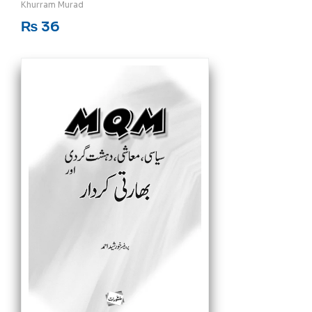
Khurram Murad
₨
36