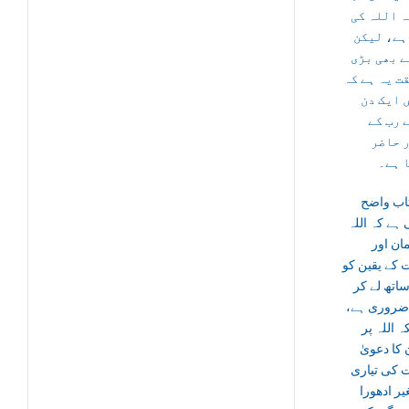
ہ اللہ کی
ہے، لیکن
ے بھی بڑی
ت یہ ہے کہ
 ایک دن
 رب کے
 حاضر
 ہے۔
تاب واضح
ہے کہ اللہ
مان اور
 کے یقین کو
اتھ لے کر
ا ضروری ہے
ہ اللہ پر
 کا دعویٰ
 کی تیاری
یر ادھورا