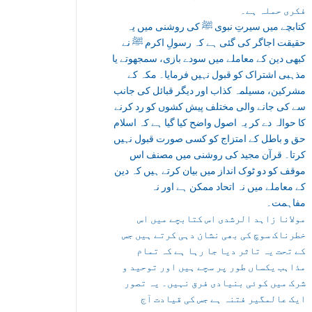
فکری حملہ ہے۔
کتابچے میں سیرتِ نبوی ﷺ کی روشنی میں یہ
حقیقت اجاگر کی گئی ہے کہ رسولِ اکرم ﷺ نے
کبھی دین کے معاملے میں سودے بازی، سمجھوتے یا
مذہبی اشتراک کو قبول نہیں فرمایا۔ مکہ کے
مشرکین، مسیلمہ کذاب اور دیگر قبائل کی جانب
سے کی جانے والی مختلف پیش کشوں کو رد کرنے
کا حوالہ دے کر یہ اصول واضح کیا گیا ہے کہ اسلام
حق و باطل کے امتزاج کو کسی صورت قبول نہیں
کرتا۔ قرآن مجید کی روشنی میں مصنف اس
موقف کو دو ٹوک انداز میں بیان کرتے ہیں کہ دین
کے معاملے میں نہ اتحاد ممکن ہے اور نہ
مفاہمت۔
مولانا زاہد الرشدی اس کتابچے میں اس
خطرناک سوچ کی بھی نشان دہی کرتے ہیں جس
کے تحت یہ تاثر دیا جا رہا ہے کہ تمام
مذاہب یکساں طور پر سچے ہیں اور توحید و
شرک میں کوئی بنیادی فرق نہیں۔ یہ تصور
ایک عالمگیر فتنہ ہے جس کی قیادت آج