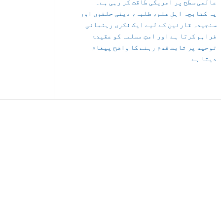
عالمی سطح پر امریکی طاقت کر رہی ہے۔
یہ کتابچہ اہلِ علم، طلبہ، دینی حلقوں اور
سنجیدہ قارئین کے لیے ایک فکری رہنمائی
فراہم کرتا ہے اور امتِ مسلمہ کو عقیدۂ
توحید پر ثابت قدم رہنے کا واضح پیغام
دیتا ہے