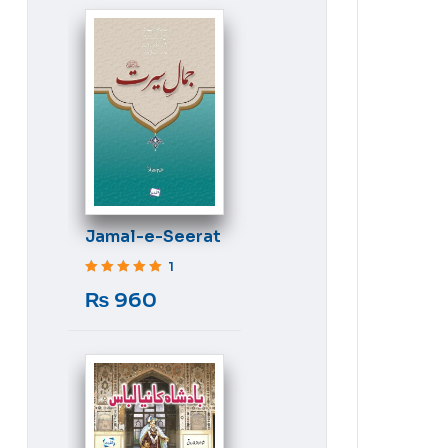
Jamal-e-Seerat
1
Rated
5
out of 5
₨
960