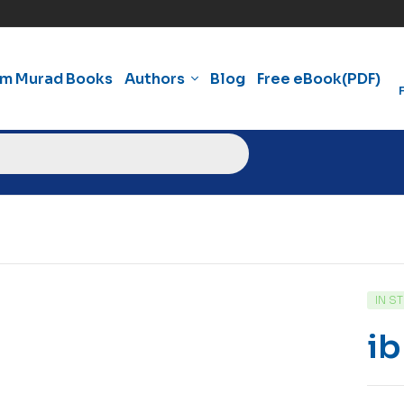
am Murad Books
Authors
Blog
Free eBook(PDF)
IN S
i