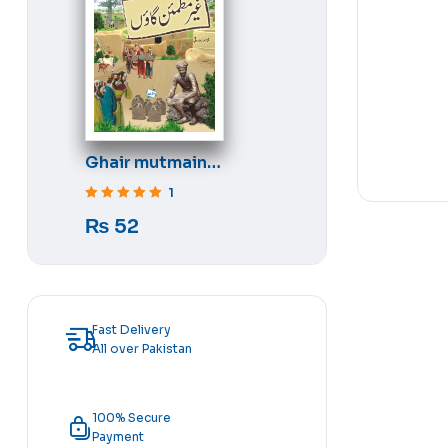
Ghair mutmain
gaon
1
Rated
5
out of 5
₨
52
Fast Delivery
All over Pakistan
100% Secure
Payment