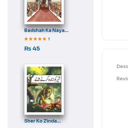
Badshah Ka Naya
Libas
1
Rated
5
out of 5
₨
45
Desc
Revi
Sher Ko Zinda
Karne Wale