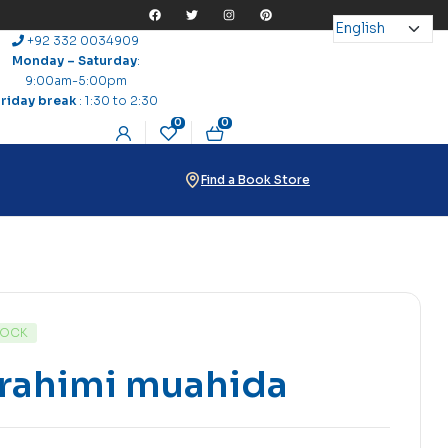
+92 332 0034909
Monday – Saturday
:
9:00am-5:00pm
Friday break
: 1:30 to 2:30
0
0
Find a Book Store
TOCK
brahimi muahida