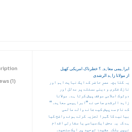
ription
ابراہیمی معاہدہ؟ خطرناک امریکی کھیل
از مولانا زاہد الرشدی
ews (1)
یہ کتابچہ عصرِ حاضر کے ایک نہایت اہم اور
نازک فکری و دینی مسئلے پر مدلل اور
دوٹوک اسلامی موقف پیش کرتا ہے۔ مولانا
زاہد الرشدی صاحب نے ’’ابراہیمی معاہدہ‘‘
کے نام سے پیش کیے جانے والے عالمی
بیانیے کا گہرا تجزیہ کرتے ہوئے واضح کیا
ہے کہ یہ محض ایک سیاسی یا سفارتی اقدام
نہیں بلکہ عقیدۂ توحید پر ایک سنجیدہ