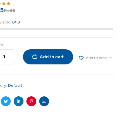
5
ut of 5
₨
35
y sold:
0/10
ty
Add to cart
Add to wishlist
ory:
Default
cebook
Twitter
Linkedin
Pinterest
Email