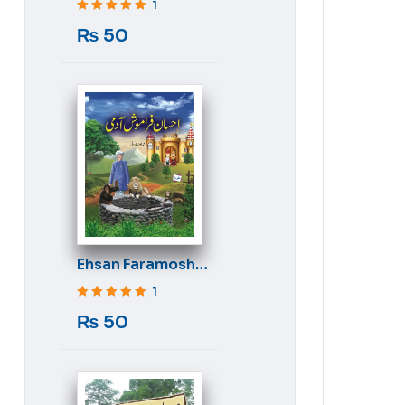
1
Rated
5
out of 5
₨
50
Ehsan Faramosh
Aadmi
1
Rated
5
out of 5
₨
50