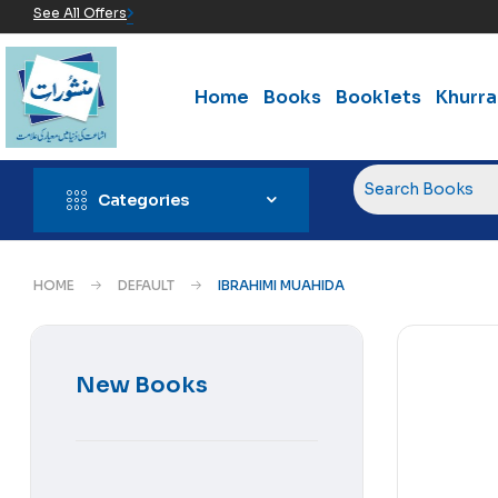
See All Offers
Home
Books
Booklets
Khurr
Categories
HOME
DEFAULT
IBRAHIMI MUAHIDA
New Books