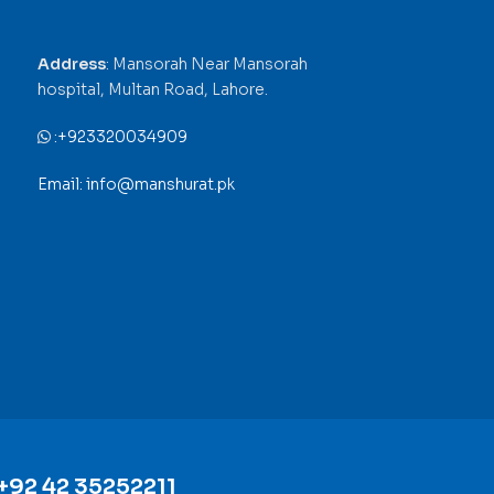
Address
: Mansorah Near Mansorah
hospital, Multan Road, Lahore.
:
+923320034909
Email: info@manshurat.pk
+92 42 35252211