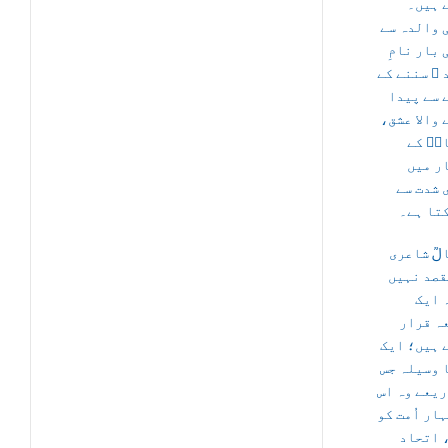
 ہیں۔
 والدہ سے
 بار نامِ
 ﷺ سننے کے
 سے پیدا
ے والا عشق
لؒ کے
ر میں
 شدت سے
تا ہے۔
لؒ شاعری
قصد نہیں
 ایک
ہ قرار
 ہیں؛ ایک
 وسیلہ جس
ریعے وہ اس
ار اُمت کو
 اتحاد