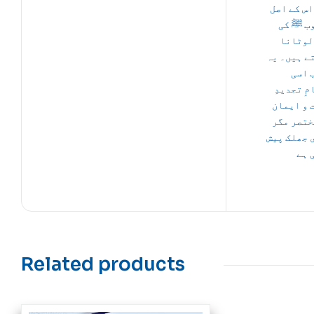
اس کے اصل
ب ﷺ کی
لوٹانا
ے ہیں۔ یہ
 اسی
ِ تجدیدِ
 و ایمان
ختصر مگر
 جھلک پیش
 ہے
Related products