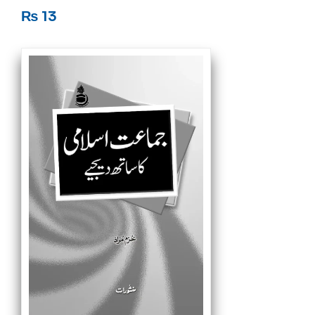
Rated
5
out of 5
₨
13