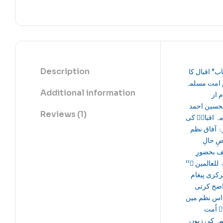
Description
اب” اقبال کا
م امت مسلمہ
Additional information
م از
حسین احمد
Reviews (1)
”  اقبالؒ کی
ٔ آفاق نظم
’’حالِ
 بحضورِ
ۃ للعالمین ﷺ
رکزی پیغام
اضح کرتی
اس نظم میں
ؒ اُمت
ہ کی زبوں