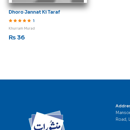
Dhoro Jannat Ki Taraf
1
Rated
5
out of 5
Khurram Murad
₨
36
Addre
Mansor
Road, 