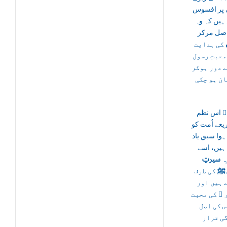
 پر افسوس
ہیں کہ وہ
اصل مرکز
کی ہدایت
محبتِ رسول
 دور ہوکر
ان ہو چکی
لؒ اس نظم
یعے اُمت کو
 ہوا سبق یاد
 ہیں، اسے
ہ
سیرتِ
 ﷺ
کی طرف
ے ہیں اور
 ﷺ کی محبت
س کی اصل
ی قرار