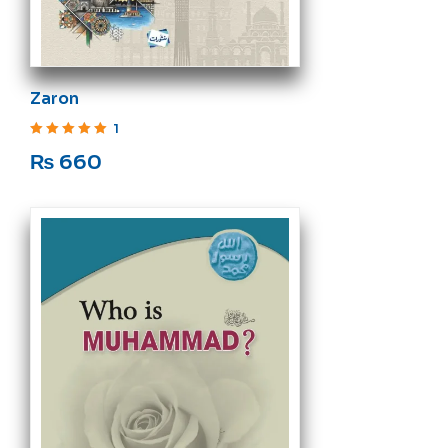
Zaron
1
Rated
5
out of 5
₨
660