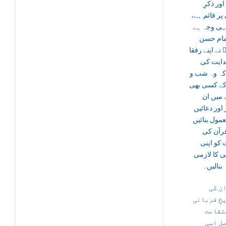
 اور ذکرِ
ی پر قائم ہے
یہی وجہ ہے
مام حسن
ؒ نے اپنے رفقا
دایت کی
کہ وہ شب و
کے کسی بھی
میں ان
 اور دعائیں
مول بنائیں
قرآن کی
 کو اپنی
ی کا لازمی
بنالیں۔
ن کی
خِ قربانی
تقامت
ل اسی