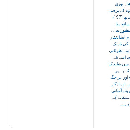
شاہ پوری
م کے ترجمے
کے ساتھ 1971ء
شائع ہوا۔
نشورات
نے
 عبدالغفار
 کی باریک
 سے نظرثانی
د اسے نئے
 میں شائع کیا
کہ یہ ہر
اور ہر جگہ
ں اور اذکار
ریعے آسانی
ستفادے کے
 رہے۔