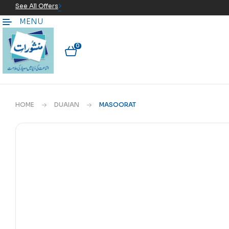
See All Offers
MENU
0
HOME
DUAIAN
MASOORAT