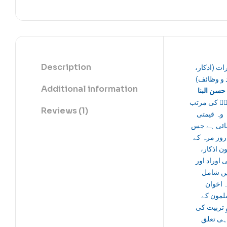
Description
رات (اذکار
د و وظائف
Additional information
حسن البنا
ؒ
کی مرتب
Reviews (1)
 وہ قیمتی
ائی ہے جس
روز مرہ کے
ون اذکار
 اوراد اور
یں شامل
 اخوان
لمون کے
 تربیت کی
 ہی تعلق