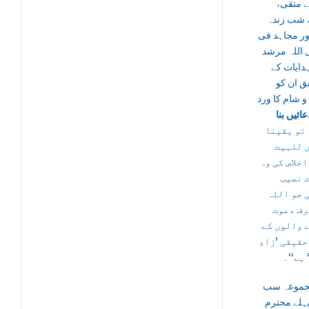
ے متقی
، شب زندہ
ور مجاہد فی
 اللہ مرشد
دایات کے
ق ان کو
و شام کا ورد
عائیں بنا
، و یقینا
 للہیت
اخلاص کی وہ
 نصیب
 جو اللہ
رف دعوت
 والوں کے
حقیقی ’زادِ
 ہے‘‘۔
جموعہ سب
ہلے محترم