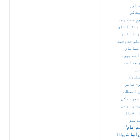
ص اور
ت کی
ونِ منت ہے
ے اثرات ان
ردار اور
کی جدوجہد
نمایاں
آتے ہیں۔
 جماعت
می
ستان
م قاضی
ن احمدؒ
جموعے کی
ت پر یوں
ر خیال
’’اگر ہم امام
البنا شہیدؒ