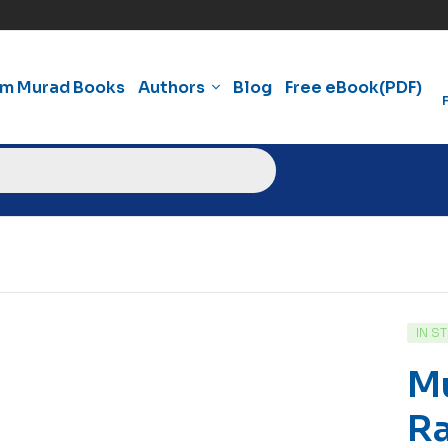
am Murad Books
Authors
Blog
Free eBook(PDF)
IN S
M
R