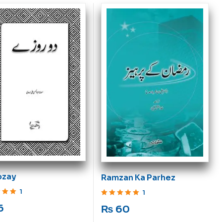
ozay
Ramzan Ka Parhez
1
1
ut of 5
Rated
5
out of 5
6
₨
60