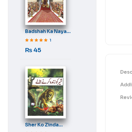
Badshah Ka Naya
Libas
1
Rated
5
out of 5
₨
45
Desc
Addi
Revi
Sher Ko Zinda
Karne Wale