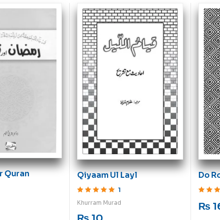
r Quran
Do R
Qiyaam Ul Layl
1
Rated
5
o
Rated
5
out of 5
Khurram Murad
₨
1
₨
10