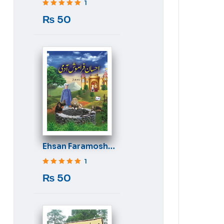
1
Rated
5
out of 5
₨
50
Ehsan Faramosh
Aadmi
1
Rated
5
out of 5
₨
50