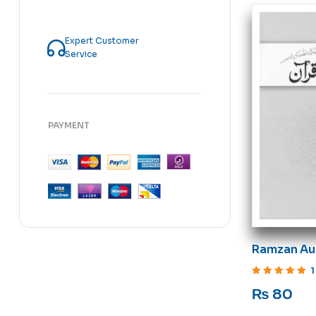
Expert Customer
Service
PAYMENT
Ramzan Au
1
Rated
5
out of 5
₨
80