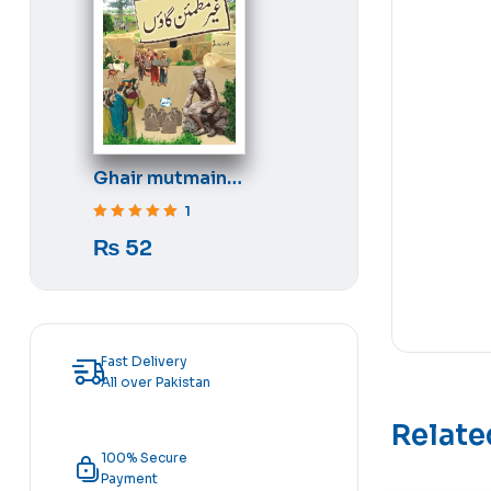
Ghair mutmain
gaon
1
Rated
5
out of 5
₨
52
Fast Delivery
All over Pakistan
Relate
100% Secure
Payment