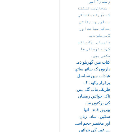
رمضان” اسی
امتحان سے نمٹنے
کے طریقے سکھاتی
ہے اور یہ بتاتی
ہے کہ عبادت اور
گھریلو ذمہ
داریاں ایک ساتھ
کیسے نبھائی جا
سکتی ہیں۔
کتاب میں گھریلو ذمہ
داریوں کے ساتھ ساتھ
عبادات میں تسلسل
برقرار رکھنے کے
طریقے بتائے گئے ہیں،
تاکہ خواتین رمضان
کی برکتوں سے
بھرپور فائدہ اٹھا
سکیں۔ سادہ زبان
اور مختصر حجم اسے
ہر عمر کی
خواتین