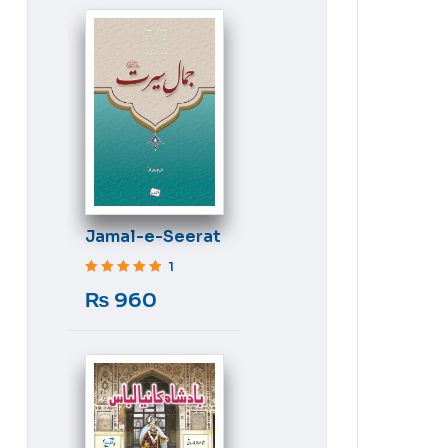
Jamal-e-Seerat
1
Rated
5
out of 5
₨
960