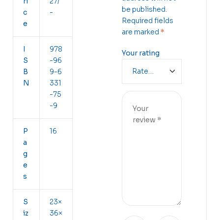
ri
27/
be published.
c
-
Required fields
e
are marked
*
I
978
Your rating
S
-96
B
9-6
N
331
-75
-9
P
16
a
g
e
s
S
23×
iz
36×