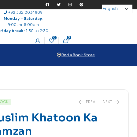
+92 332 0034909
Monday – Saturday
:
9:00am-5:00pm
Friday break
: 1:30 to 2:30
0
0
Find a Book Store
TOCK
PREV
NEXT
uslim Khatoon Ka
amzan
₨
80
₨
16