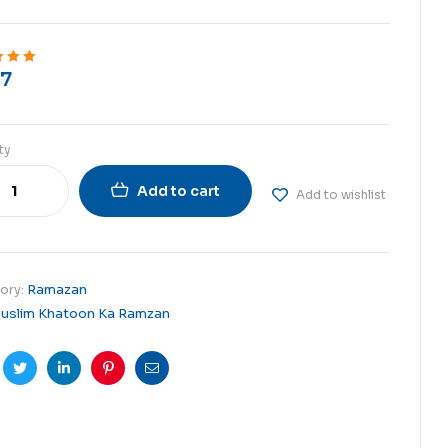
7
ut of 5
ty
Add to cart
Add to wishlist
ory:
Ramazan
uslim Khatoon Ka Ramzan
cebook
Twitter
Linkedin
Pinterest
Email