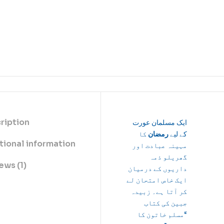
ription
ایک مسلمان عورت
کے لیے
رمضان
کا
tional information
مہینہ عبادت اور
گھریلو ذمہ
ews (1)
داریوں کے درمیان
ایک خاص امتحان لے
کر آتا ہے۔ زبیدہ
جبین کی کتاب
“مسلم خاتون کا