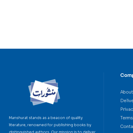
Com
About
Deliv
Privac
Terms
Manshurat stands as a beacon of quality
literature, renowned for publishing books by
Conta
distinguished authors. Our mission is to deliver