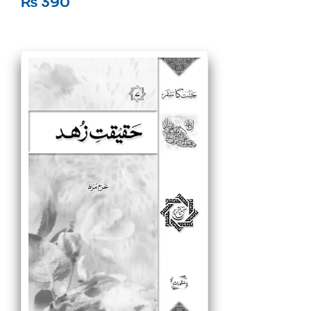
₨
390