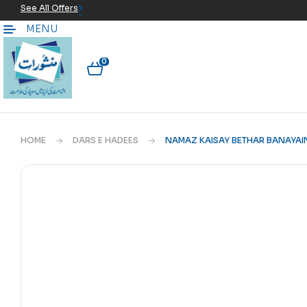
See All Offers
MENU
0
HOME
DARS E HADEES
NAMAZ KAISAY BETHAR BANAYAI