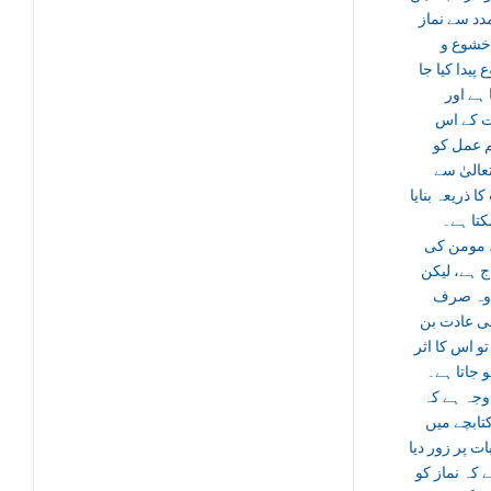
دد سے نماز
خشوع و
پیدا کیا جا
ہے اور
ت کے اس
 عمل کو
تعالیٰ سے
ا ذریعہ بنایا
تا ہے۔
، مومن کی
 ہے، لیکن
وہ صرف
 عادت بن
تو اس کا اثر
 جاتا ہے۔
وجہ ہے کہ
تابچے میں
ت پر زور دیا
ے کہ نماز کو