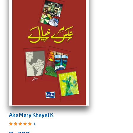
Aks Mary Khayal K
1
Rated
5
out of 5