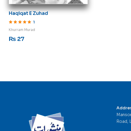
Haqiqat E Zuhad
1
Rated
5
out of 5
Khurram Murad
₨
27
Addre
Mansor
Road, 