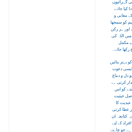
ی گہرائیوں
دا کیا جائے
ے معانی و
یم کو سمجھا
 اور ہر رکن
 میں اللہ کی
 مکمل
رکھا جائے۔
کو بہتر بنائیں
ایسی دعوت
 دل و دماغ
دار کرتی ہے
ندے کو اس
صل حیثیت
عبدیت کا
 عطا کرتی
ہ کتابچہ ان
افراد کے لیے
ہے جو چاہتے