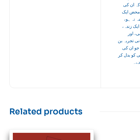
کہ ان کی
 محض ایک
ہ نہ ہو
 ایک زندہ
ی، اور
ی تجربہ بن
جو ان کی
 کو بدل کر
دے۔
Related products