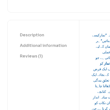
Description
ہ “نمازکیسے
بنائیں” ہر
Additional information
ن کے لیے
عملی
Reviews (1)
ائی ہے جو
نماز
کو
ایک فرض
ے بجائے ایک
تعلقِ بندگی
ھالنا چاہتا
ہ کتابچے
 سادہ انداز
ن نکات کو
 کرتا ہے جن