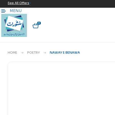
See All Offers
MENU
0
HOME
POETRY
NAWAY E BENAWA