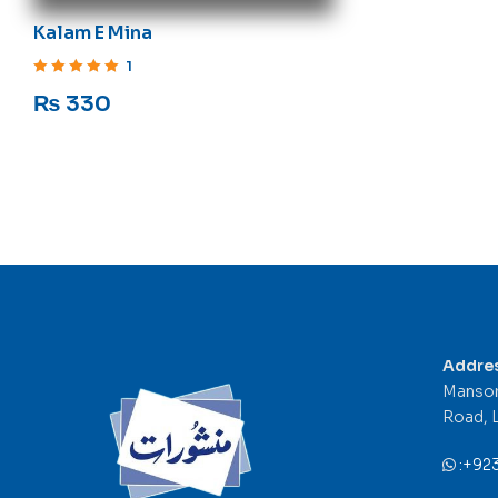
Kalam E Mina
1
Rated
5
out of 5
₨
330
Addre
Mansor
Road, 
:
+92