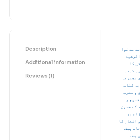
Description
ے بے نوا
لرشید
Additional information
ی کا
ر کردہ
Reviews (1)
 مجموعہ
یہ کتاب
 و مغرب
قدیم و
 کے حسین
اج پر
 اشعار کا
اب پیش
 ہے۔