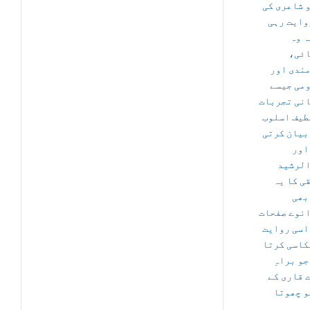
 شاعری کی
وایت رہی
ہ وہ
ائی
ندی اور
می جیسے
نی تجربات
طیف اسلوب
بیان کرتی
اور
لرشید
ی کا یہ
 بھی
نوے صفحات
اسی روایت
کاسی کرتا
جو براہِ
 قاری کے
و چھوتا