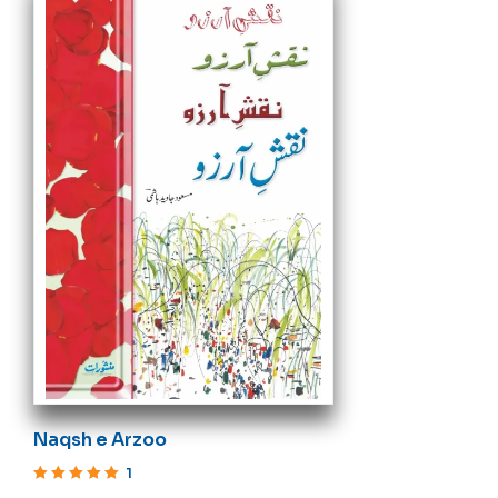
Naqsh e Arzoo
1
Rated
5
out of 5