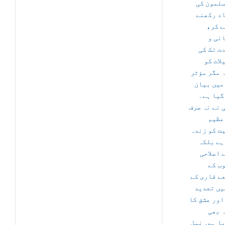
لمون کی
د رکھنے
لے کر
نی و
ت تک کی
لات کو
 مگر مؤثر
میں بیان
گیا ہے۔
 نے نہ صرف
عظیم
ت کو زندہ
ہے بلکہ
 اصلاحی
ب کے
ے قاری کے
یں تجدید
اور عشق کا
 بھی
ا ہے۔ نیل