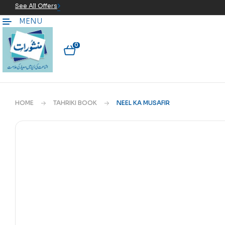
See All Offers
MENU
0
HOME
TAHRIKI BOOK
NEEL KA MUSAFIR