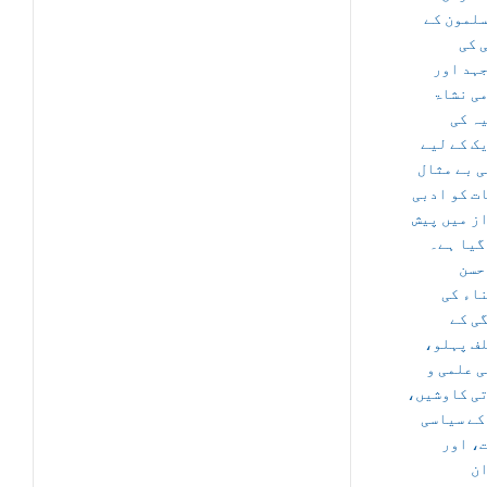
لمون کے
 کی
ہد اور
می نشاۃ
ہ کی
ک کے لیے
ی بے مثال
ت کو ادبی
ز میں پیش
گیا ہے۔
حسن
اء کی
ی کے
لف پہلو
ی علمی و
تی کاوشیں
کے سیاسی
ت، اور
ن