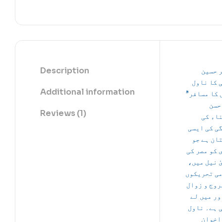
Description
 حسین
 کا ناول
Additional information
“ کا مسافر
حسن
Reviews (1)
اء کی
ی کی ایسی
ان ہے جو
 کو مصر کی
یٔ نیل میں
می تحریکوں
روج و زوال
ور میں لے
 ہے۔ ناول
اخوان