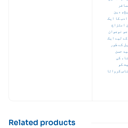
سافر
خ، دین
ادب کا ایک
 امتزاج
جو نوجوان
کے لیے ایک
ل کے طور
ید حسن
اء کی
ت کو
اس کرواتا
Related products