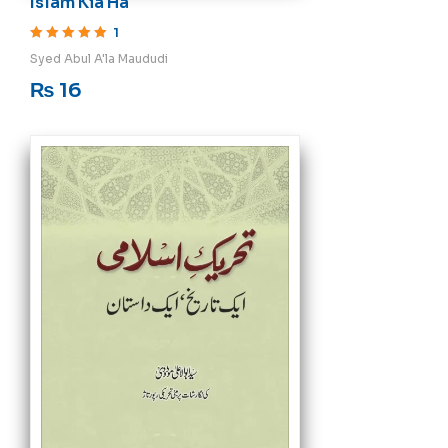
Islam Kia Ha
1
Rated
5
out of 5
Syed Abul A'la Maududi
₨
16