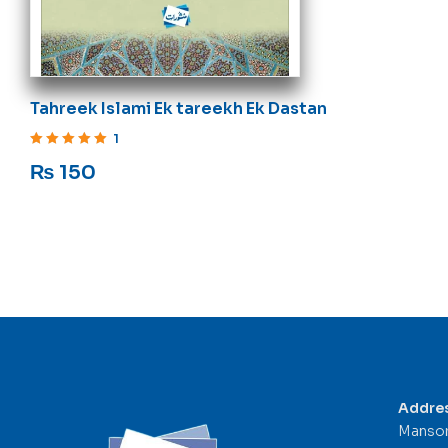
Tahreek Islami Ek tareekh Ek Dastan
1
Rated
5
out of 5
₨
150
Addre
Mansor