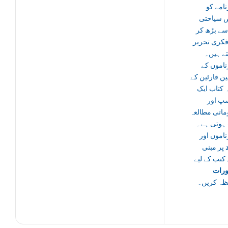
سفرنام
محض سی
بیان سے بڑ
ایک فکری ت
بنا دیتے
سفرنامو
شوقین قارئی
لیے یہ کتا
دلچسپ
معلوماتی مط
ثابت ہوتی
سفرناموں
پر مبنی
مزید کتب ک
منش
ملاحظہ ک