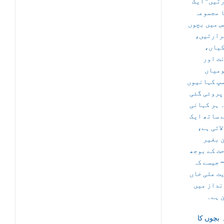
تیں” ایک
 مجموعہ
س میں بچوں
شرارتیں
اکیاں
ت اور
میاں
پ کہانیوں
پروئی گئی
 ہر کہانی
 ساتھ ایک
 لاتی ہے
 بغیر
ت کے بوجھ
 جیسے کہ
ت علی خاں
نداز میں
 ہے۔
 بچوں کا