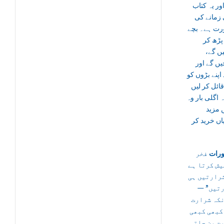
ور یہ کتاب
زمانے کی
ت ہے۔ بچے
پڑھ کر
یں گے
ں گے اور
اپنے بڑوں کو
ائل کر لیں
 اگلی بار وہ
 مزید
اں خرید کر
رات
فخر
یش کرتا ہے
— “تیں ہی
رارتیں
کہ شرارت
کبھی کبھی
ت بن جاتی