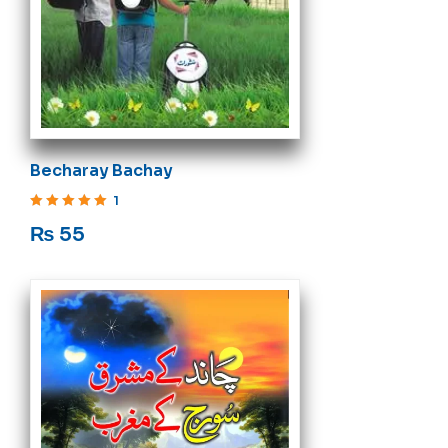
Becharay Bachay
1
Rated
5
out of 5
₨
55