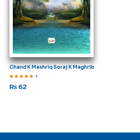
Chand K Mashriq Soraj K Maghrib
1
Rated
5
out of 5
₨
62