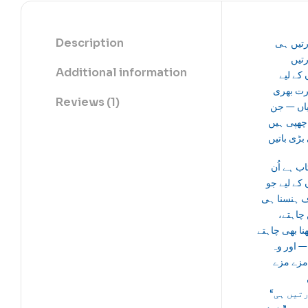
Description
تیں ہی
تیں
Additional information
کے لیے
ت بھری
Reviews (1)
یاں — جن
چھپی ہیں
اب ہے اُن
کے لیے جو
ہنسنا ہی
 چاہتے
ا بھی چاہتے
— اور وہ
مزے مزے
“شرارتیں ہی