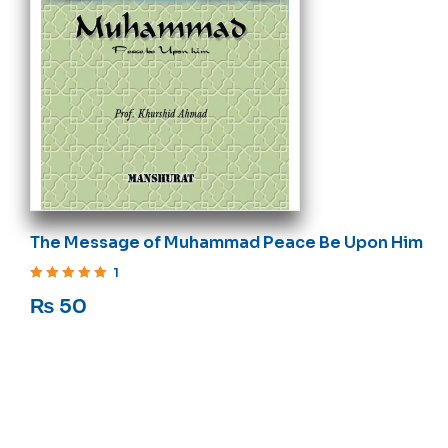
The Message of Muhammad Peace Be Upon Him
1
Rated
5
out of 5
₨
50