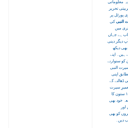
ہ معلوماتی
ربیتی تحریر
 پورٹل پر
 النبی
کی
گری میں
اب ہے جہاں
پ دیگر دینی
بھی دیکھ
ہیں۔ اپنے
 کو سنوارنے
یرت النبی
ابق اپنی
 ڈھالنے کے
عمیرِ سیرت
کے ۱۰ ستون کا
عہ خود بھی
اور
وں کو بھی
ب دیں۔