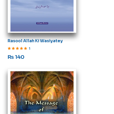
Rasool Allah Ki Wasiyatey
1
Rated
5
out of 5
₨
140