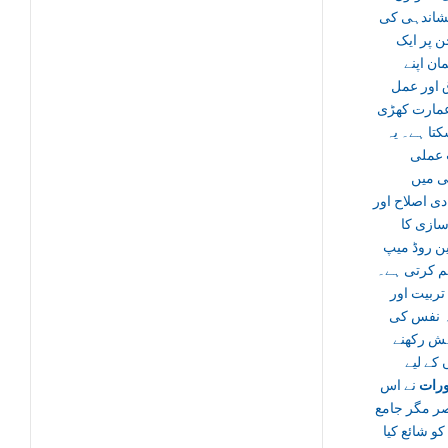
شاندہی کی
ن پر ایک
ن اپنے
 اور عمل
مارت کھڑی
تا ہے۔ یہ
 عملی
ی میں
دی اصلاح اور
سازی کا
ین روڈ میپ
م کرتی ہے۔
تربیت اور
ہ نفس کی
ش رکھنے
 کے لیے
رات
نے اس
ر مگر جامع
 کو شائع کیا