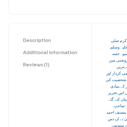
Description
اکرم صلی
علیہ وسلم
Additional information
سوہ حسنہ
وشنی میں
Reviews (1)
ہترین
ی کردار اور
 شخصیت کی
 کے بنیادی
 اس تحریر
یان کیے گئے
 صاحبِ
مصنف احمد
ٰ نے ان دس
ی ستونوں