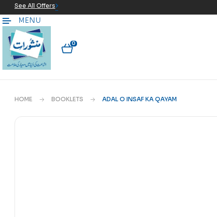
See All Offers
MENU
0
HOME
BOOKLETS
ADAL O INSAF KA QAYAM