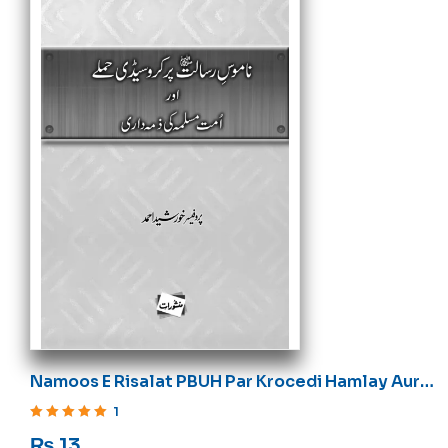
Namoos E Risalat PBUH Par Krocedi Hamlay Aur
Ummat E Muslima Ki Zimadari
1
Rated
5
out of 5
₨
13