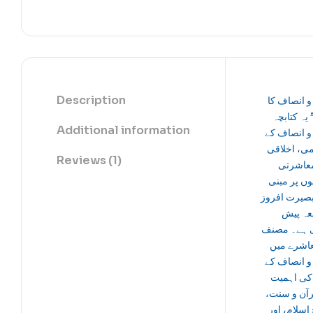
Description
و انصاف کا
 یہ کتابچہ
Additional information
و انصاف کے
می، اخلاقی
Reviews (1)
معاشرتی
ں پر مبنی
بصیرت افروز
عہ پیش
 ہے۔ مصنف
عاشرے میں
و انصاف کے
 کی اہمیت
قرآن و سنت
ِ اسلام، اور