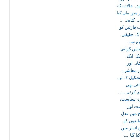
دہ حالات کے
 میں بیان کیا
ہ کتابچہ نہ
قارئین کو
کے حقیقی
م سے
اس کراتی
کہ ایک
نہ اور
ار معاشرے
شکیل کے لیے
ائی بھی
م کرتی ہے۔
ون، سیاست
ت اور
 میں عدل
قاضوں کو
انداز میں
یا گیا ہے