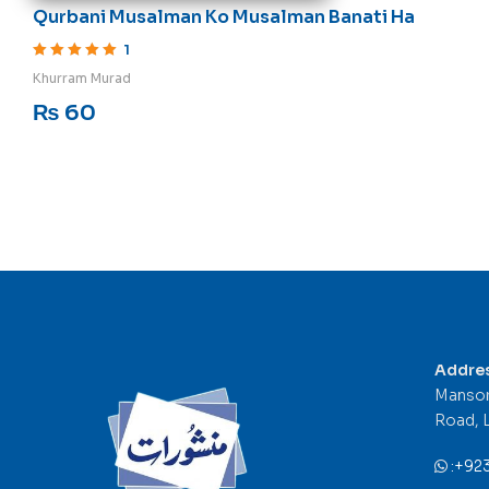
Qurbani Musalman Ko Musalman Banati Ha
1
Rated
5
out of 5
Khurram Murad
₨
60
Addre
Mansor
Road, 
:
+92