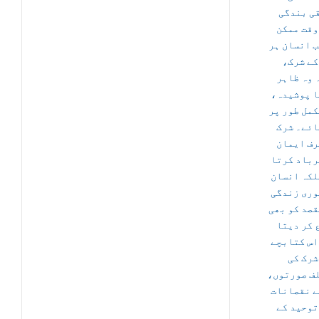
ی بندگی
وقت ممکن
ب انسان ہر
 کے شرک
 وہ ظاہر
یا پوشیدہ
کمل طور پر
ائے۔ شرک
رف ایمان
رباد کرتا
لکہ انسان
وری زندگی
قصد کو بھی
 کر دیتا
اس کتابچے
شرک کی
لف صورتوں
ے نقصانات
توحید کے