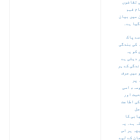
 تقاضوں
ام فہم
 میں بیان
گیا ہے۔
سے پاک
 کی بندگی
 کو یہ
 دیتی ہے
ندگی کے ہر
 میں صرف
 پر
سہ، اسی
حبت اور
کی اطاعت
صل
ابی کا
ہ ہے۔ یہ
چہ ہر اس
ان کے لیے