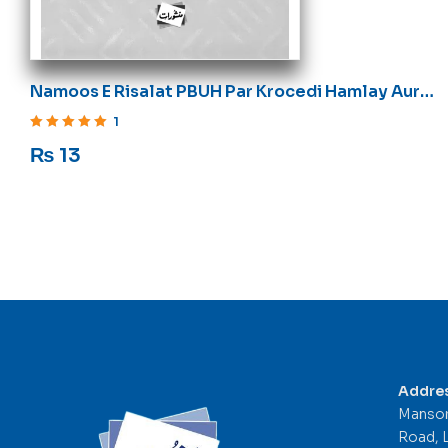
Namoos E Risalat PBUH Par Krocedi Hamlay Aur
Ummat E Muslima Ki Zimadari
1
Rated
5
out of 5
₨
13
Addre
Mansor
Road, 