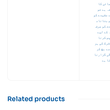
ائی کا
ہ ہے جو
 عقیدے کو
ص بنانا
ت کو صرف
 کے لیے
ص کرنا
شرک کی ہر
سے بچ کر
ی گزارنا
ا ہے
Related products