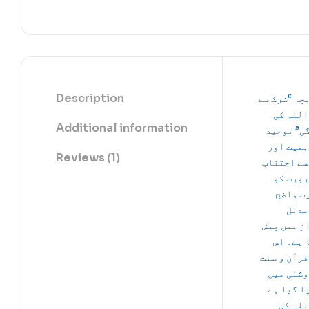
Description
چہ “شرک سے
اللہ کی
Additional information
ی” توحید
ہمیت اور
Reviews (1)
سے اجتناب
رورت کو
ت واضح
مدلل
ز میں پیش
 ہے۔ اس
قرآن و سنت
وشنی میں
ا گیا ہے
للہ کی