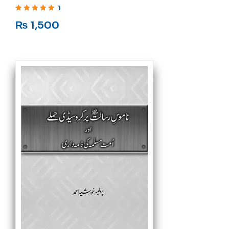
1
Rated
5
out of 5
₨
1,500