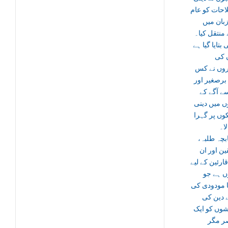
حات کو عام
بان میں
منتقل کیا۔
 بتایا گیا ہے
 کی
روں نے کس
رصغیر اور
ے آگے کے
ں میں دینی
وں پر گہرا
لا۔
تابچہ طلبہ
ن اور ان
قارئین کے لیے
ں ہے جو
ا مودودی کی
ے دین کی
وں کو ایک
ر مگر