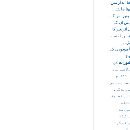
 انداز میں
ا چاہتے
بغیر اس کے
ہیں ان کے
لٹریچر کا
ہ پہلے سے
پڑے۔
ا مودودی کے
ع
ورات
کی
 لائبریری
ہ کتابچہ
صہ ہے، جو
کی زندگی
اور تحریک
ختلف
وں سے
ان تک
انے کی
 کرتی ہے۔