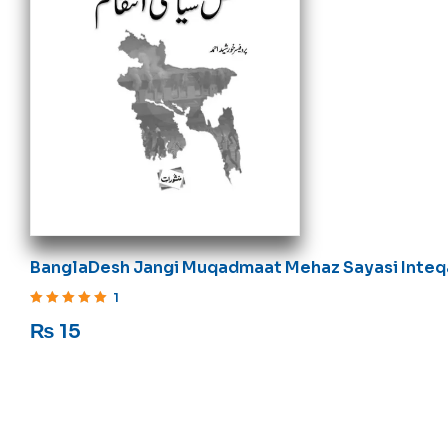
BanglaDesh Jangi Muqadmaat Mehaz Sayasi Inte
1
Rated
5
out of 5
₨
15