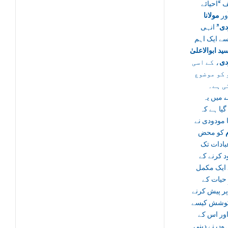
 “احیائے
ور
مولانا
دی
” انہی
ے ایک اہم
ید ابوالاعلیٰ
دی
، کے اسی
 کو موضوع
ی ہے۔
ے
میں یہ
گیا ہے کہ
ا مودودی نے
کو محض
بادات تک
 کرنے کے
 ایک مکمل
 حیات کے
ر پیش کرنے
وشش کیسے
ور اس کے
نہوں نے دینی