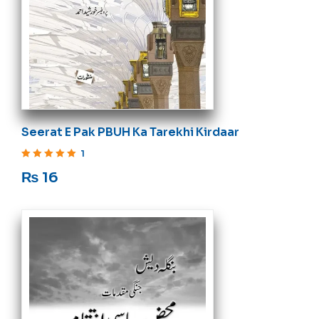
Seerat E Pak PBUH Ka Tarekhi Kirdaar
1
Rated
5
out of 5
₨
16