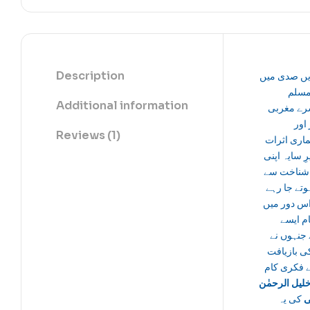
Description
یں صدی میں
سلم
Additional information
رے مغربی
 اور
Reviews (1)
اری اثرات
ِ سایہ اپنی
 شناخت سے
وتے جا رہے
اس دور میں
ام ایسے
 جنہوں نے
ی بازیافت
ے فکری کام
لیل الرحمٰن
کی یہ