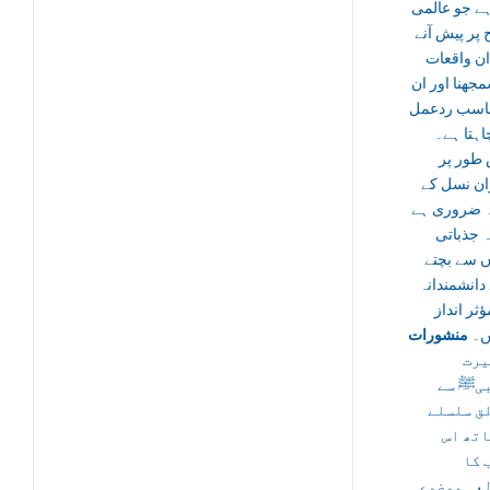
ہے جو عالمی
پر پیش آنے
ان واقعات
جھنا اور ان
ناسب ردعمل
چاہتا ہے۔
طور پر
ان نسل کے
یہ ضروری ہے
 جذباتی
ں سے بچتے
دانشمندانہ
ؤثر انداز
یں۔
منشورات
یرت
یﷺ سے
ق سلسلے
اتھ اس
 کا
عہ موضوع