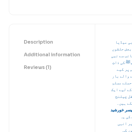
Description
ی میڈیا
بعض حلقوں
Additional information
انب سے نبی
ﷺ کی ذاتِ
Reviews (1)
 پر کیے
 والے بار
حملے مسلم
کے لیے ایک
ل چیلنج
کے ہیں۔
یسر خورشید
کی یہ
ر انہی
ں کی