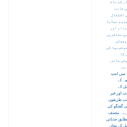
ر کے نام
ی جانے
 اشتعال
زی، میڈیا
ردار اور
ی معاشروں
پھیلی
موفوبیا کی
 کا
لی جائزہ
ہے۔
میں امتِ
ہ کے
ل کے
ب اور غیر
ب طریقوں
ی گفتگو کی
ہے۔ مصنف
طابق جذباتی
 کے بجائے