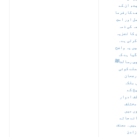
ت، ان کے
ے کارفرما
ل اور امتِ
ہ کی ذمہ
 کا تجزیہ
کرتی ہے۔
یں یہ واضح
گیا ہے کہ
سِ رسالتﷺ
ملے کوئی
رجحان
 بلکہ
خ کے
ف ادوار
مختلف
ں میں
ئے جاتے
ہیں۔ مصنف
زادیٔ