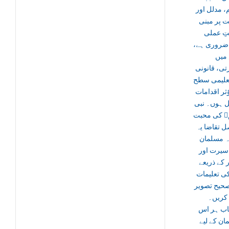
، مدلل اور
 پر مبنی
ِ عملی
نا ضروری ہے
میں
تی، قانونی
تعلیمی سطح
ثر اقدامات
 ہوں۔ نبی
ﷺ کی محبت
ل تقاضا یہ
ہ مسلمان
 سیرت اور
 کے ذریعے
ی تعلیمات
حیح تصویر
کریں۔
تاب ہر اس
ن کے لیے