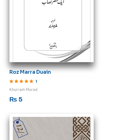
Roz Marra Duain
1
Rated
5
out of 5
Khurram Murad
₨
5