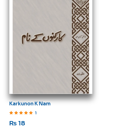
Karkunon K Nam
1
Rated
5
out of 5
₨
18