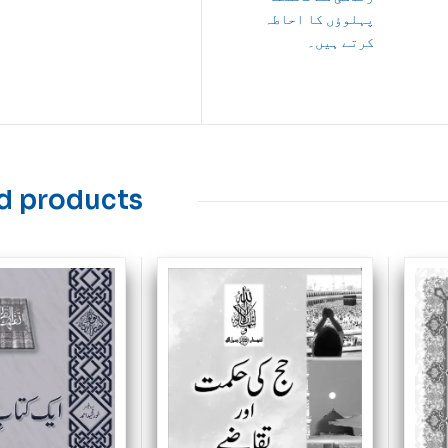
پہلوؤں کا احاطہ
کرتے ہیں۔
d products