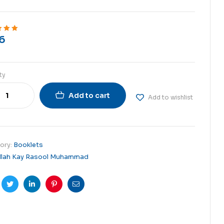
6
ut of 5
ty
Add to cart
Add to wishlist
ory:
Booklets
llah Kay Rasool Muhammad
cebook
Twitter
Linkedin
Pinterest
Email