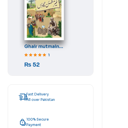
Ghair mutmain
gaon
1
Rated
5
out of 5
₨
52
Fast Delivery
All over Pakistan
100% Secure
Payment