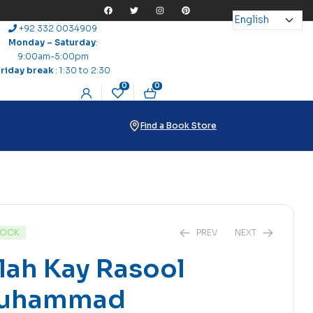
+92 332 0034909
Monday – Saturday
:
9:00am-5:00pm
Friday break
: 1:30 to 2:30
0
0
Find a Book Store
TOCK
PREV
NEXT
lah Kay Rasool
uhammad
₨
18
₨
15