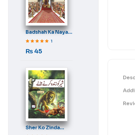
Badshah Ka Naya
Libas
1
Rated
5
out of 5
₨
45
Desc
Addi
Revi
Sher Ko Zinda
Karne Wale