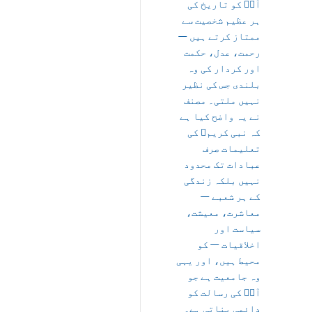
آپؐ کو تاریخ کی
ہر عظیم شخصیت سے
ممتاز کرتے ہیں —
رحمت، عدل، حکمت
اور کردار کی وہ
بلندی جس کی نظیر
نہیں ملتی۔ مصنف
نے یہ واضح کیا ہے
کہ نبی کریمﷺ کی
تعلیمات صرف
عبادات تک محدود
نہیں بلکہ زندگی
کے ہر شعبے —
معاشرت، معیشت،
سیاست اور
اخلاقیات — کو
محیط ہیں، اور یہی
وہ جامعیت ہے جو
آپؐ کی رسالت کو
دائمی بناتی ہے۔