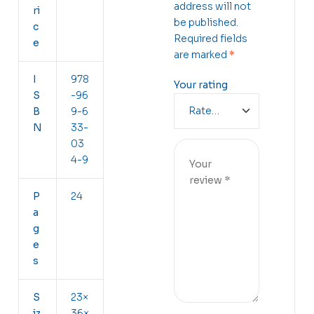
address will not
ri
be published.
c
Required fields
e
are marked
*
I
978
Your rating
S
-96
B
9-6
N
33-
03
4-9
P
24
a
g
e
s
S
23×
iz
36×