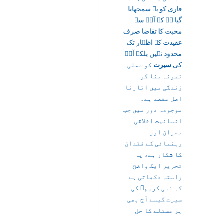
قاری کو یہ سمجھایا
گیا ہے کہ آپؐ سے
محبت کا تقاضا صرف
عقیدت کے اظہار تک
محدود نہیں بلکہ آپؐ
کی
سیرت
کو عملی
نمونہ بنا کر
زندگی میں اتارنا
اصل مقصد ہے۔
موجودہ دور میں جب
انسانیت اخلاقی
بحران اور
رہنمائی کے فقدان
کا شکار ہے، یہ
تحریر ایک واضح
راستہ دکھاتی ہے
کہ نبی کریمﷺ کی
سیرت کیسے آج بھی
ہر مسئلے کا حل