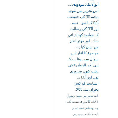
ابوالاعلیٰ مودودی
نے
اس تحریر میں نبوتِ
محمدیؐ کی حقیقت،
آپؐ کے اسوہ حسنہ
اور آپؐ کی رسالت
کے مقاصد کو انتہائی
سادہ اور مؤثر انداز
میں بیان کیا ہے۔
موضوع کا آغاز اس
سوال سے ہوتا ہے کہ
نبی آخر الزماںﷺ کی
بعثت کیوں ضروری
تھی اور آپؐ نے
انسانیت کو کس
بحران سے نکالا۔
اس تحریر میں رسول
اللہﷺ کی شخصیت کے
وہ پہلو نمایاں
کیے گئے ہیں جو