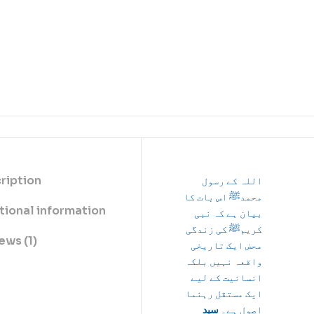
ription
اللہ کے رسول
محمدﷺ اس بات کا
tional information
بیان ہے کہ نبی
کریمﷺ کی زندگی
ews (1)
محض ایک تاریخی
واقعہ نہیں بلکہ
انسانیت کے لیے
ایک مستقل رہنما
اصول ہے۔
سید