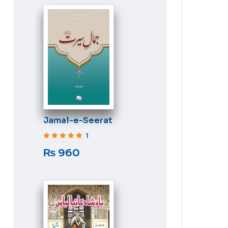
Jamal-e-Seerat
1
Rated
5
out of 5
₨
960