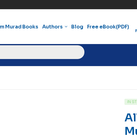
am Murad Books
Authors
Blog
Free eBook(PDF)
IN S
Al
M