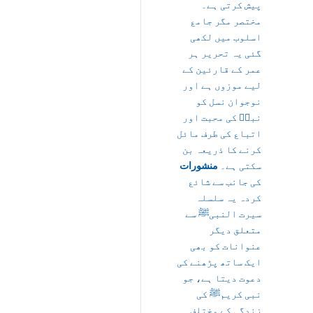
پیش کرتی ہے۔
مختصر مگر جامع
اسلوب میں لکھی
گئی یہ تحریر ہر
عمر کے قارئین کے
لیے موزوں ہے اور
نوجوان نسل کو
نبیؐ کی محبت اور
اتباع کی طرف مائل
کرنے کا ذریعہ بن
سکتی ہے۔
منشورات
کی جانب سے شائع
کردہ یہ سلسلہ
سیرت النبیﷺ سے
متعلق دیگر
عنوانات کو بھی
ایک ساتھ پڑھنے کی
دعوت دیتا ہے، جو
نبی کریمﷺ کی
زندگی کے مختلف