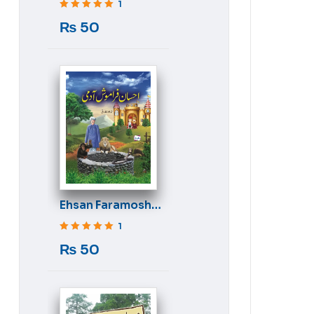
1
Rated
5
out of 5
₨
50
Ehsan Faramosh
Aadmi
1
Rated
5
out of 5
₨
50