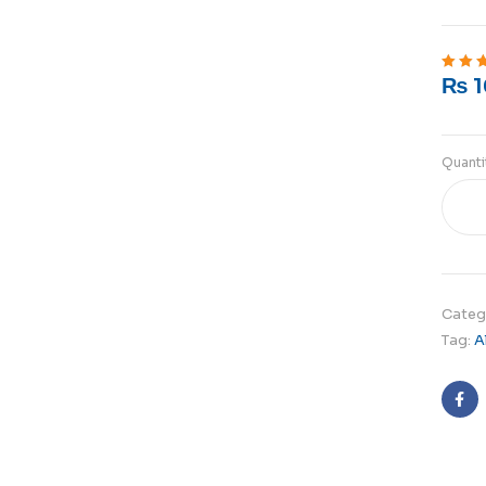
₨
1
Rated
5
o
Quanti
Categ
Tag:
A
Fa