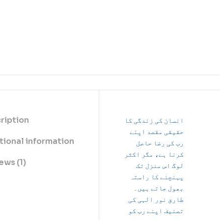
ription
انسان کی زندگی کا
حقیقی مقصد اپنے
tional information
رب کی رضا حاصل
کرنا ہے، مگر اکثر
ews (1)
لوگ اس منزل تک
پہنچنے کا راستہ
بھول جاتے ہیں۔
طارق نور الہی کی
تصنیف اپنے رب کو