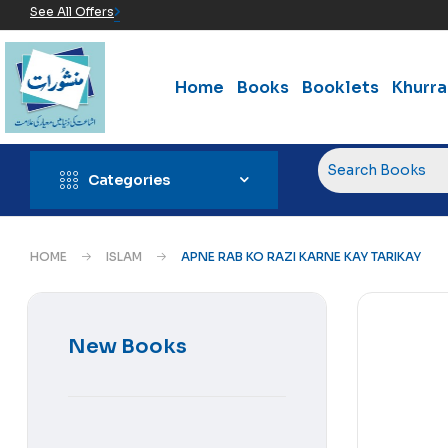
See All Offers
Home
Books
Booklets
Khurr
Categories
HOME
ISLAM
APNE RAB KO RAZI KARNE KAY TARIKAY
New Books