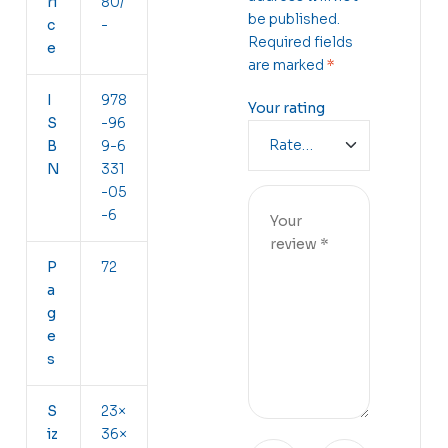
ri
80/
be published.
c
-
Required fields
e
are marked
*
I
978
Your rating
S
-96
B
9-6
N
331
-05
-6
P
72
a
g
e
s
S
23×
iz
36×