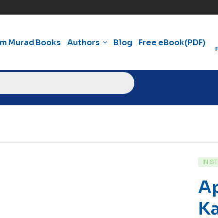
am Murad Books
Authors
Blog
Free eBook(PDF)
IN S
Ap
Ka