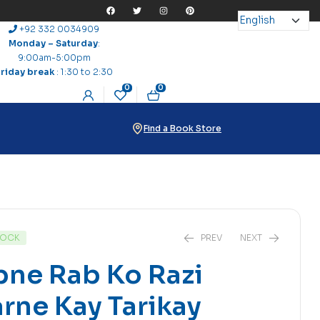
+92 332 0034909
Monday – Saturday
:
9:00am-5:00pm
Friday break
: 1:30 to 2:30
0
0
Find a Book Store
TOCK
PREV
NEXT
ne Rab Ko Razi
rne Kay Tarikay
₨
5
₨
24