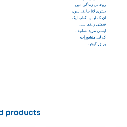
روحانی زندگی میں
بہتری لانا چاہتے ہیں،
ان کے لیے یہ کتاب ایک
قیمتی رہنما ہے۔
ایسی مزید تصانیف
کے لیے
منشورات
براؤز کیجیے
d products