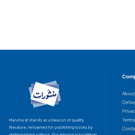
Com
About
Deliv
Privac
Terms
Manshurat stands as a beacon of quality
literature, renowned for publishing books by
Conta
distinguished authors. Our mission is to deliver