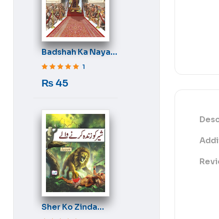
Badshah Ka Naya
Libas
1
Rated
5
out of 5
₨
45
Desc
Addi
Revi
Sher Ko Zinda
Karne Wale