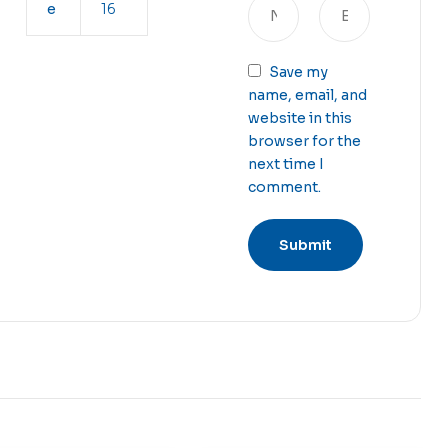
e
16
Save my
name, email, and
website in this
browser for the
next time I
comment.