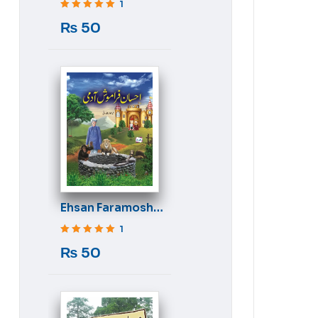
1
Rated
5
out of 5
₨
50
Ehsan Faramosh
Aadmi
1
Rated
5
out of 5
₨
50