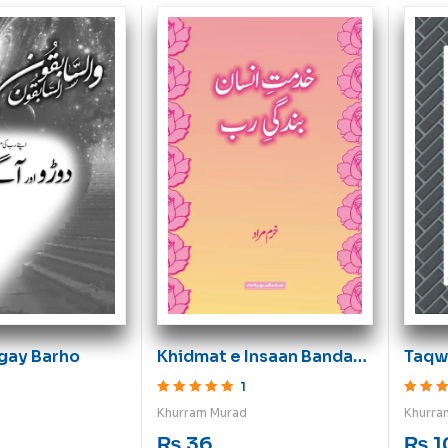
Taqw
gay Barho
Khidmat e Insaan Bandagi
Ki Zi
Rab
1
Rated
5
o
Rated
5
out of 5
Khurra
Khurram Murad
₨
1
₨
36