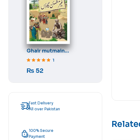
Ghair mutmain
gaon
1
Rated
5
out of 5
₨
52
Fast Delivery
All over Pakistan
Relate
100% Secure
Payment