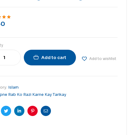
80
ut of 5
ty
Add to cart
Add to wishlist
ory:
Islam
pne Rab Ko Razi Karne Kay Tarikay
cebook
Twitter
Linkedin
Pinterest
Email