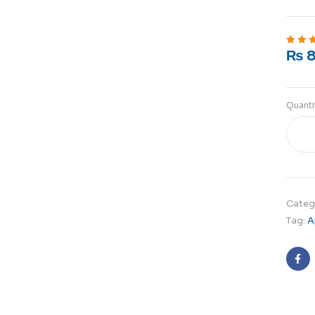
₨
Rated
5
o
Quanti
Categ
Tag:
A
Fa