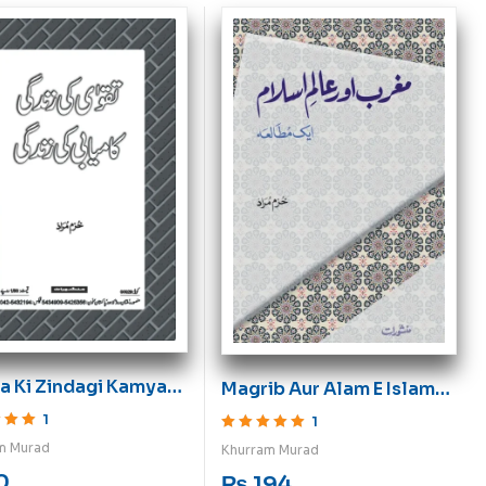
a Ki Zindagi Kamyabi
Magrib Aur Alam E Islam
ndagi
Aik Mutaleha
1
1
ut of 5
Rated
5
out of 5
m Murad
Khurram Murad
0
₨
194