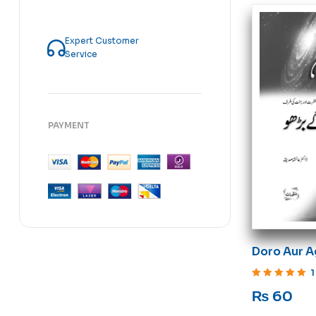
Expert Customer
Service
PAYMENT
Doro Aur A
1
Rated
5
out of 5
₨
60