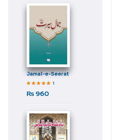
Jamal-e-Seerat
1
Rated
5
out of 5
₨
960