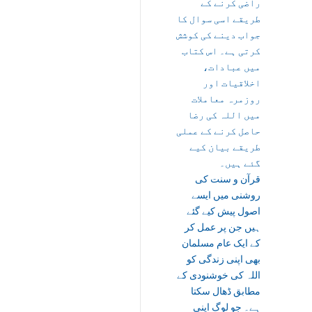
راضی کرنے کے
طریقے اسی سوال کا
جواب دینے کی کوشش
کرتی ہے۔ اس کتاب
میں عبادات،
اخلاقیات اور
روزمرہ معاملات
میں اللہ کی رضا
حاصل کرنے کے عملی
طریقے بیان کیے
گئے ہیں۔
قرآن و سنت کی
روشنی میں ایسے
اصول پیش کیے گئے
ہیں جن پر عمل کر
کے ایک عام مسلمان
بھی اپنی زندگی کو
اللہ کی خوشنودی کے
مطابق ڈھال سکتا
ہے۔ جو لوگ اپنی