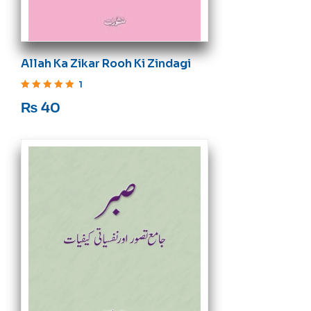
Allah Ka Zikar Rooh Ki Zindagi
1
Rated
5
out of 5
₨
40