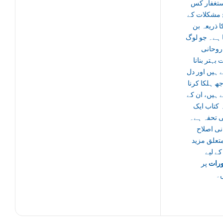
ستغفار کس
مشکلات کے
 ذریعہ بن
 ہے۔ جو لوگ
روحانی
 بہتر بنانا
 ہیں اور دل
جھ ہلکا کرنا
 ہیں، ان کے
ہ کتاب ایک
ی تحفہ ہے۔
نی اصلاح
تعلق مزید
ے لیے
رات
پر
ں۔