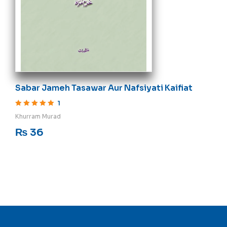
Sabar Jameh Tasawar Aur Nafsiyati Kaifiat
1
Rated
5
out of 5
Khurram Murad
₨
36