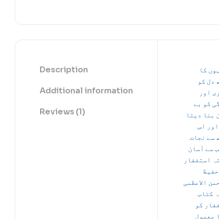
Description
وں کا
 دل کو
Additional information
ی اور
ی کو بے
Reviews (1)
 بنا دیتا
اور اس
 سے نجات
ب سے آسان
ہ استغفار
حفیظ
من الاعظمی
ہ کتاب
فار کو
 معمول