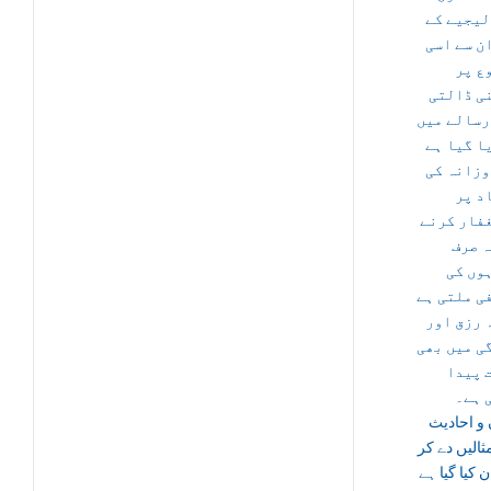
لیجیے کے
ن سے اسی
ع پر
ی ڈالتی
رسالے میں
ا گیا ہے
وزانہ کی
د پر
فار کرنے
ہ صرف
وں کی
ی ملتی ہے
 رزق اور
ی میں بھی
 پیدا
 ہے۔
و احادیث
الیں دے کر
ن کیا گیا ہے