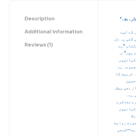
Description
Additional information
 کے لیے
 گئی یہ دل
Reviews (1)
کتاب “بے
 بچے” نہ
کہانیوں
جموعہ ہے
 تربیت کا
حسین
ز بھی پیش
 ہے۔
ے معاشرے
کہانیوں
یک
ورت روایت
ہے—کبھی