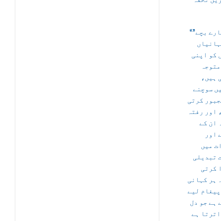
“بے چارے بچے”
ہانیاں
 کو اپنی
متوجہ
ی ہیں
ں سوچنے
جبور کرتی
 اور رفتہ
 ان کے
 اور
ت میں
 تبدیلی
 کرتی
 ہر کہانی
پیغام لیے
 ہے جو دل
اترتا ہے