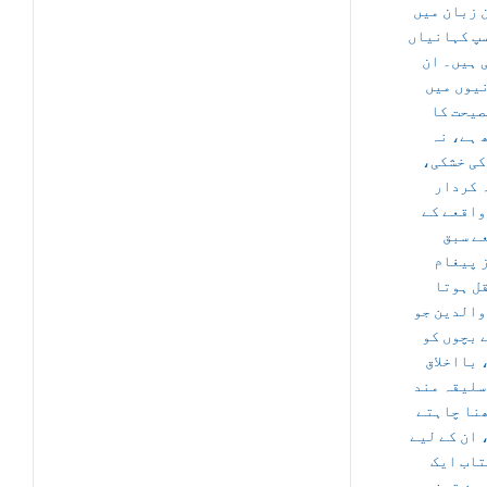
 زبان میں
پ کہانیاں
 ہیں۔ ان
یوں میں
صیحت کا
 ہے، نہ
 کی خشکی
 کردار
واقعے کے
ے سبق
 پیغام
ل ہوتا
والدین جو
 بچوں کو
 بااخلاق
سلیقہ مند
نا چاہتے
 ان کے لیے
تاب ایک
ین تحفہ