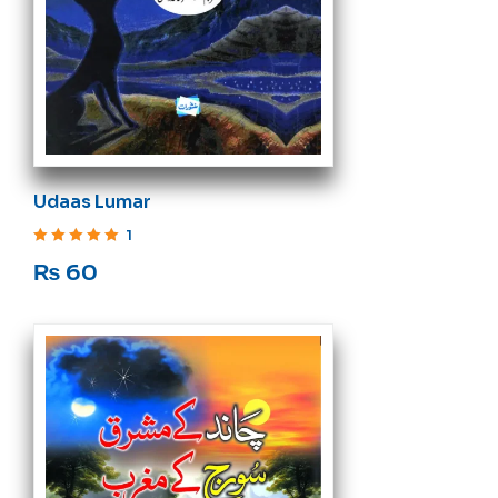
Udaas Lumar
1
Rated
5
out of 5
₨
60