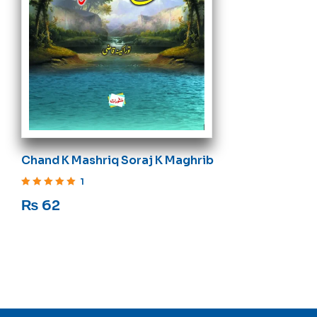
Chand K Mashriq Soraj K Maghrib
1
Rated
5
out of 5
₨
62