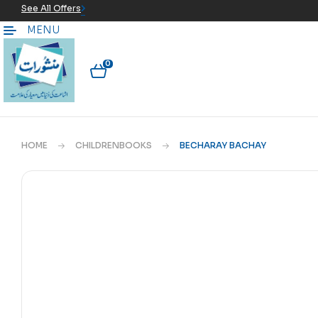
See All Offers
MENU
0
HOME
CHILDRENBOOKS
BECHARAY BACHAY