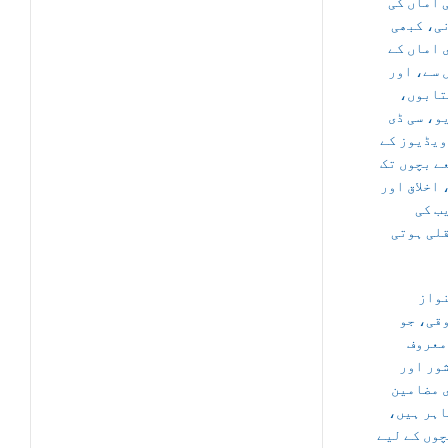
 اماں کی
ی، کبھی
 اماں کے
 سے، اور
کتابوں
و، سی ڈی
ویڈیوز کے
ے بچوں تک
 اخلاق اور
ب کی
لی ہوتی
واز
قی، جو
معروف
ور اور
 مضامین
ماہر ہیں
چوں کے لیے