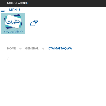
See All Offers
MENU
0
HOME
GENERAL
IJTAIMAI TAQWA