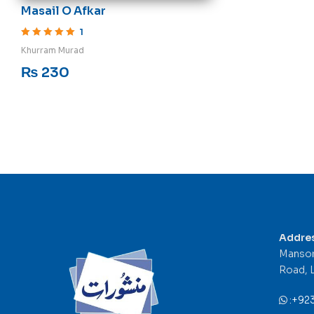
Masail O Afkar
1
Rated
5
out of 5
Khurram Murad
₨
230
Addre
Mansor
Road, 
:
+92