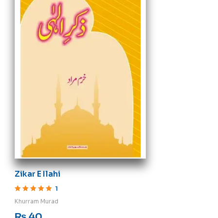
Zikar E Ilahi
1
Rated
5
out of 5
Khurram Murad
₨
40