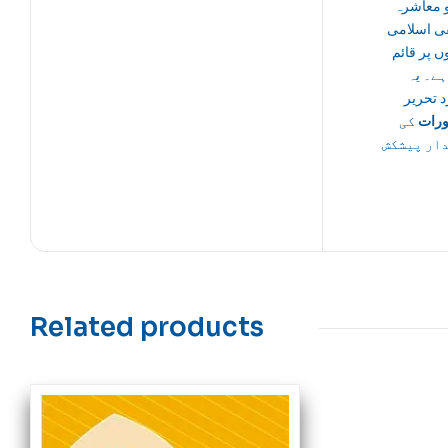
و معاشرہ
ی اسلامی
وں پر قائم
ہے۔ یہ
د تحریر
رات
کی
ار پیشکش
Related products