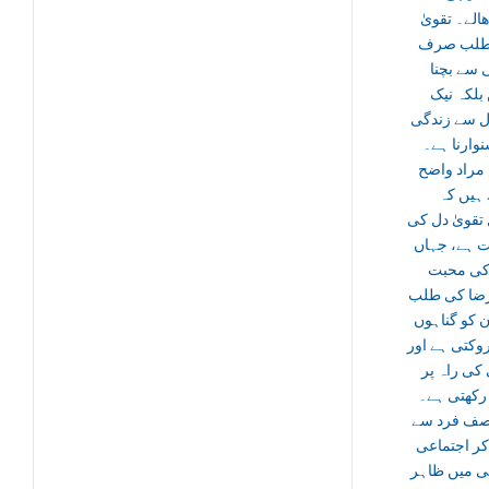
ھالے۔ تقویٰ
طلب صرف
 سے بچنا
بلکہ نیک
ل سے زندگی
وارنا ہے۔
مراد واضح
 ہیں کہ
تقویٰ دل کی
ت ہے، جہاں
 کی محبت
رضا کی طلب
ن کو گناہوں
وکتی ہے اور
کی راہ پر
 رکھتی ہے۔
صف فرد سے
کر اجتماعی
ی میں ظاہر