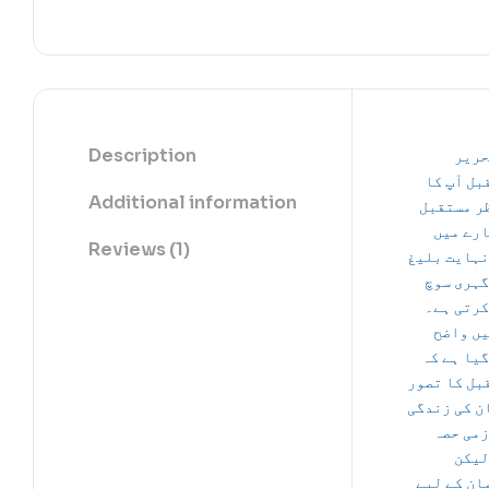
Description
حریر
بل آپ کا
Additional information
ر مستقبل
ارے میں
Reviews (1)
نہایت بلیغ
گہری سوچ
کرتی ہے۔
یں واضح
گیا ہے کہ
بل کا تصور
ن کی زندگی
زمی حصہ
لیکن
ان کے لیے