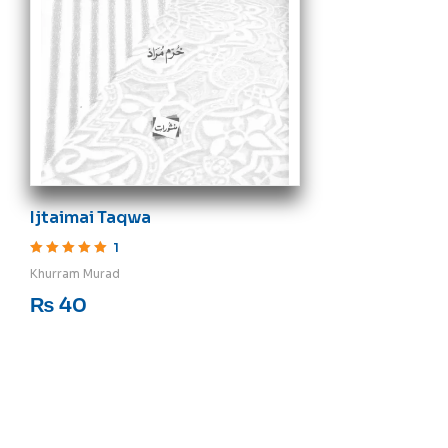
Ijtaimai Taqwa
1
Rated
5
out of 5
Khurram Murad
₨
40