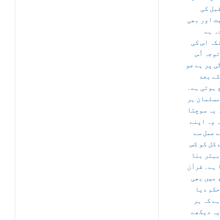
بل کی
ت اور بھی
ہ ہے
کہ اس کی
وجہ اُس
ی پر ہے جو
کے بعد
 ہوتی ہے۔
مسلمان ہر
 یہ سوچتا
ہ وہ اپنے
ے عمل سے
 کل کو کس
بہتر بنا
 ہے۔ قرآن
 میں بھی
حکم دیا
ہے کہ ہر
یہ دیکھے