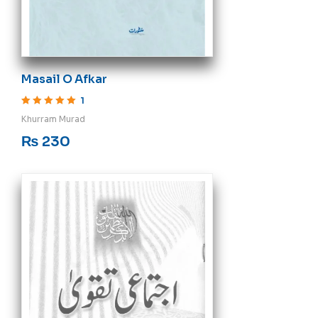
Masail O Afkar
1
Rated
5
out of 5
Khurram Murad
₨
230