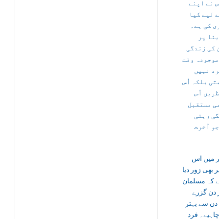
س نے اپنے
ے لیے کیا
ی کی ہے۔
بنا پر
 کی زندگی
موجودہ وقت
رد نہیں
تی بلکہ اُس
ریں اُس
ی مستقبل
گی رہتی
جو آخرت
ر میں اس
ر بھی زور دیا
ے کہ مسلمان
 دن گزرے
دن سے بہتر
چاہیے۔ فرد