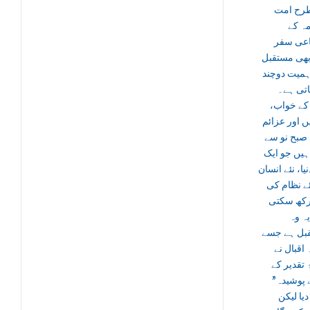
رح امت
ہ کے
اعی سفر
بھی مستقبل
ہمیت دوچند
تی ہے۔
 کے خواب
یں اور عزائم
صبح نو سے
یں جو ایک
یا، نئے انسان
ئے نظام کی
 رکھ سکتی
ہ وہ
بل ہے جسے
 اقبال نے
“ تقدیر کے
ے پوشیدہ
دیا لیکن