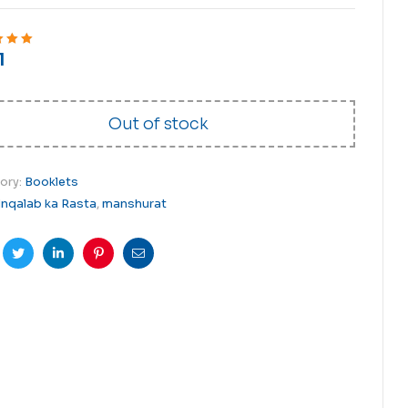
1
ut of 5
Out of stock
ory:
Booklets
Inqalab ka Rasta
,
manshurat
cebook
Twitter
Linkedin
Pinterest
Email