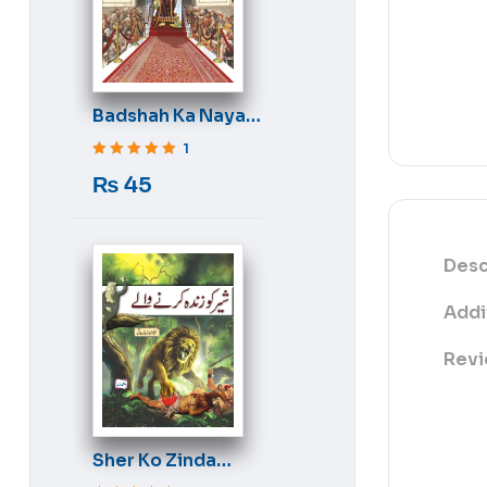
Badshah Ka Naya
Libas
1
Rated
5
out of 5
₨
45
Desc
Addi
Revi
Sher Ko Zinda
Karne Wale