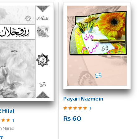
Payari Nazmein
1
E Hilal
Rated
5
out of 5
₨
60
1
ut of 5
m Murad
7