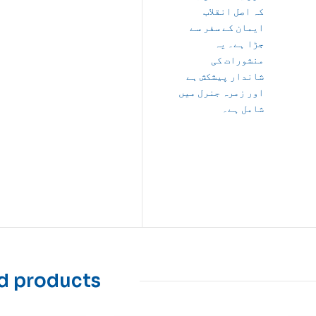
کہ اصل انقلاب
ایمان کے سفر سے
جڑا ہے۔ یہ
منشورات
کی
شاندار پیشکش ہے
اور زمرہ جنرل میں
شامل ہے۔
d products