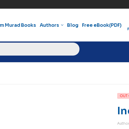
am Murad Books
Authors
Blog
Free eBook(PDF)
OUT 
In
Autho