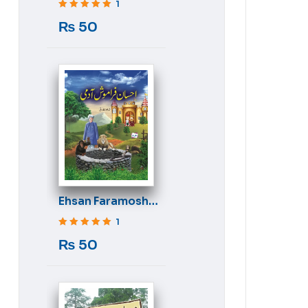
1
Rated
5
out of 5
₨
50
Ehsan Faramosh
Aadmi
1
Rated
5
out of 5
₨
50