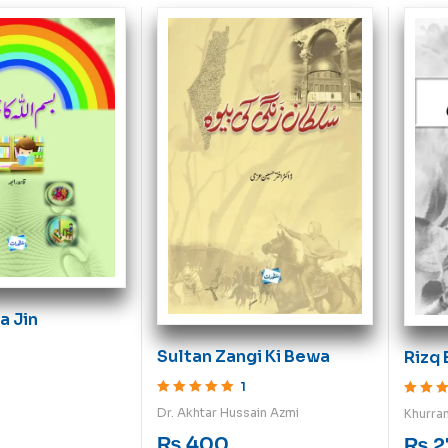
a Jin
Sultan Zangi Ki Bewa
Rizq 
1
Rated
5
out of 5
Rated
5
o
Dr. Akhtar Hussain Azmi
Khurra
₨
400
₨
2