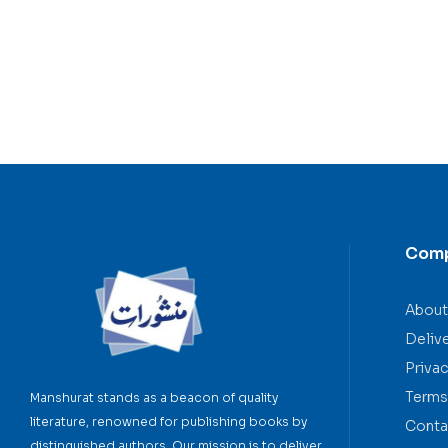
Com
About
Deliv
Privac
Terms
Manshurat stands as a beacon of quality
literature, renowned for publishing books by
Conta
distinguished authors. Our mission is to deliver