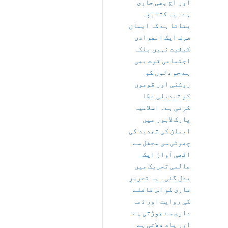
اور آج بھی جاری
ہے۔ یہ کتابچہ
بتاتا ہے کہ ایمان
صرف ایک انفرادی
کیفیت نہیں بلکہ
اجتماعی قوت بھی
ہے جو دلوں کو
روشنی اور قوموں
کو تبدیلی عطا
کرتی ہے۔ اسلامیہ
پارک لاہور میں
ایمان کی تجدید کی
چھوٹی سی محفل سے
اٹھی آواز ایک
عالمی تحریک میں
بدل گئی۔ یہ تحریر
قاری کو اس قافلے
کی روایت اور ذمہ
داری سے جوڑتی ہے
اور یاد دلاتی ہے