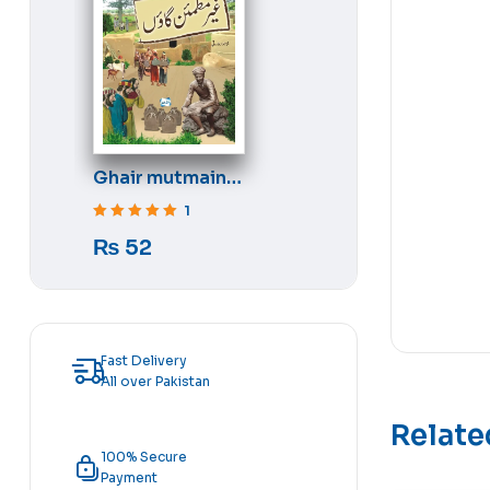
Ghair mutmain
gaon
1
Rated
5
out of 5
₨
52
Fast Delivery
All over Pakistan
Relate
100% Secure
Payment