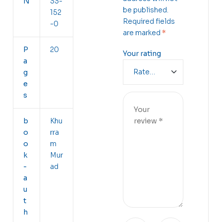
N
33-
be published.
152
Required fields
-0
are marked
*
P
20
Your rating
a
g
e
s
b
Khu
o
rra
o
m
k
Mur
-
ad
a
u
t
h