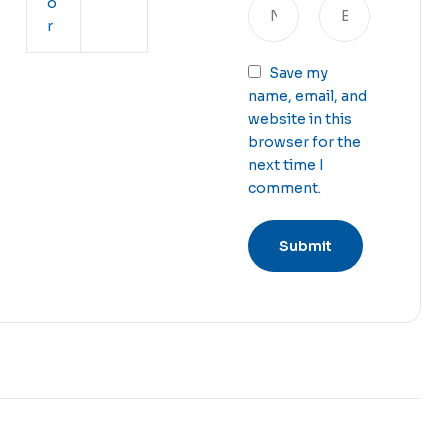
o
r
Save my
name, email, and
website in this
browser for the
next time I
comment.