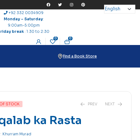
+92 332 0034909
Monday – Saturday
:
9:00am-5:00pm
Friday break
: 1:30 to 2:30
0
0
Find a Book Store
OF STOCK
PREV
NEXT
qalab ka Rasta
r:
Khurram Murad
₨
₨
60
5