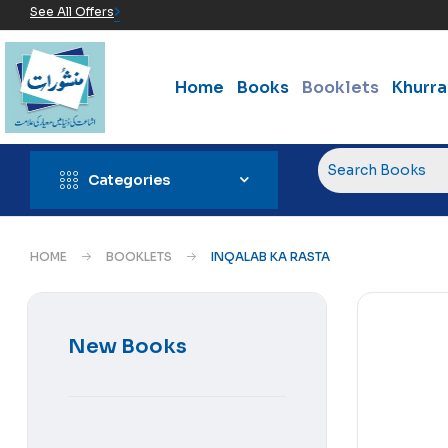
See All Offers
Home
Books
Booklets
Khurr
Categories
HOME
BOOKLETS
INQALAB KA RASTA
New Books