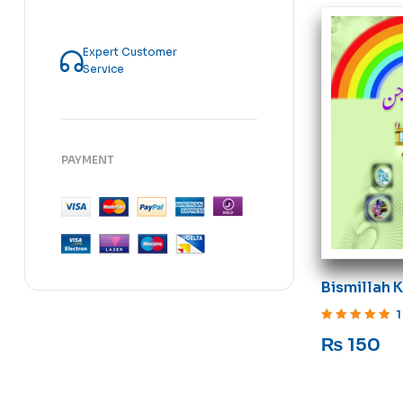
Expert Customer
Service
PAYMENT
Bismillah K
1
Rated
5
out of 5
₨
150