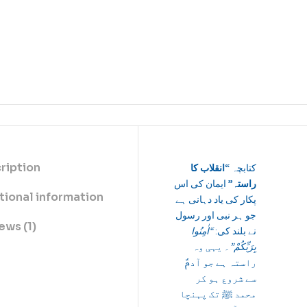
ription
کتابچہ
“انقلاب کا
راستہ”
ایمان کی اس
tional information
پکار کی یاد دہانی ہے
جو ہر نبی اور رسول
ews (1)
نے بلند کی:
“اٰمِنُوا
بِرَبِّکُمْ”
۔ یہی وہ
راستہ ہے جو آدمؑ
سے شروع ہو کر
محمد ﷺ تک پہنچا