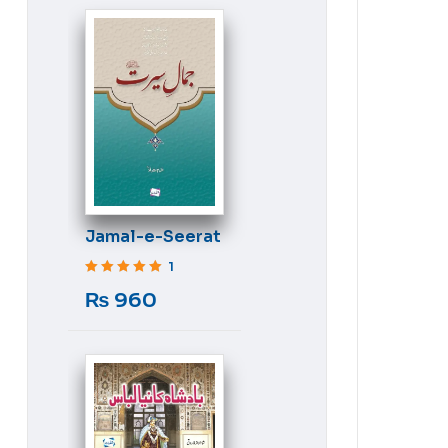
Jamal-e-Seerat
1
Rated
5
out of 5
₨
960