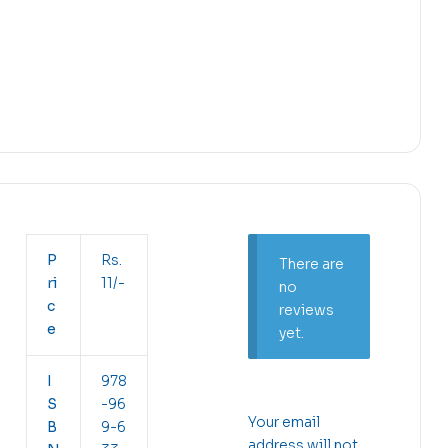
P
Rs.
There are
ri
11/-
no
c
reviews
e
yet.
I
978
S
-96
Your email
B
9-6
address will not