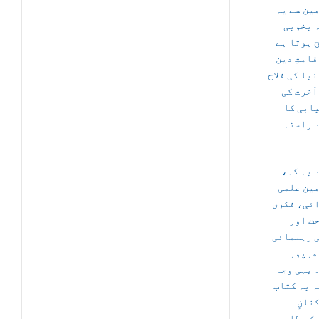
ین سے یہ
 بخوبی
 ہوتا ہے
قامتِ دین
نیا کی فلاح
آخرت کی
ابی کا
 راستہ
د یہ کہ
ین علمی
ئی، فکری
ت اور
 رہنمائی
ھرپور
 یہی وجہ
ہ یہ کتاب
نانِ
یک، طلبہ