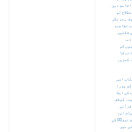
اقامتِ دین
صطلاح تو
ف ہے، مگر
کے تقاضے
 شکلیں
ذمہ
وں کو
نے کا
 کمزور
تاب اسی
کو پورا
 کی ایک
دہ کوشش
قرآنی
ات اور
ِ نبویؐ کی
ی میں