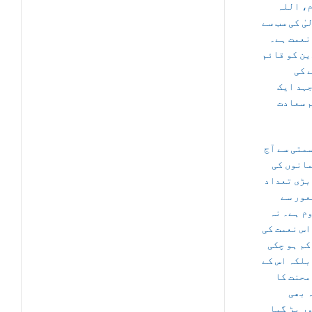
م
، اللہ
یٰ کی سب سے
نعمت ہے۔
ین کو قائم
 کی
ہد ایک
 سعادت
متی سے آج
انوں کی
بڑی تعداد
عور سے
م ہے۔ نہ
اس نعمت کی
کم ہو چکی
بلکہ اس کے
محنت کا
 بھی
ر پڑ گیا