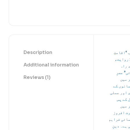
Description
 “اقامتِ
: روایت
Additional information
 راہ
ی” عصرِ
Reviews (1)
 میں
انوں کے
 اور عملی
 کے پس
 میں
ت افروز
ائی فراہم
 ہے۔
دینِ