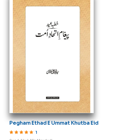
Pegham Ethad E Ummat Khutba Eid
1
Rated
5
out of 5