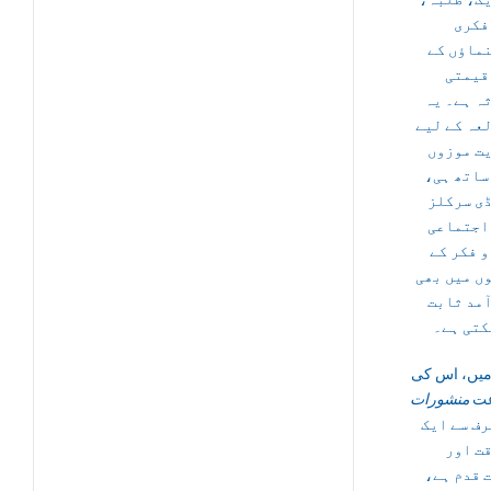
فکری
ماؤں کے
قیمتی
ہ ہے۔ یہ
عہ کے لیے
ت موزوں
 ساتھ ہی
ی سرکلز
اجتماعی
و فکر کے
ں میں بھی
مد ثابت
کتی ہے۔
میں، اس کی
عت
منشورات
رف سے ایک
ت اور
ت قدم ہے