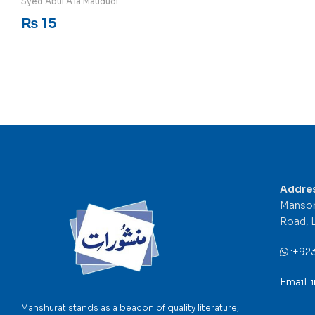
Syed Abul A'la Maududi
₨
15
Addre
Mansor
Road, 
:
+92
Email:
Manshurat stands as a beacon of quality literature,