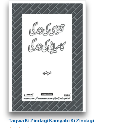
Taqwa Ki Zindagi Kamyabi Ki Zindagi