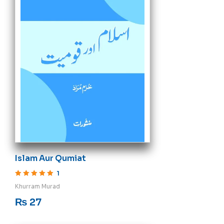
Islam Aur Qumiat
1
Rated
5
out of 5
Khurram Murad
₨
27