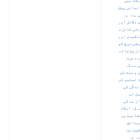
لات میں
نمائی پیش
 ہے۔ یہ
 دلائل اور
لی جائزے
نقیدی اور
قی سوچ کو
ن چڑھاتے
 دعوت
 ہے کہ
ن و سنت کو
 تسلیم کر
ندگی کی
ل اس
ز سے کی
 کہ اسلام
قانیت پر
سا حق
ین بن
۔ یہ