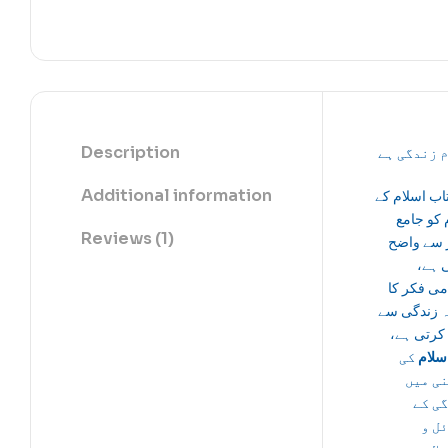
Description
م زندگی ہے
Additional information
تاب اسلام کے
 کو جامع
Reviews (1)
ز سے واضح
ی ہے
می فکر کا
 زندگی سے
م کرتی ہے
سلام
کی
ی میں
ی کے
ل و