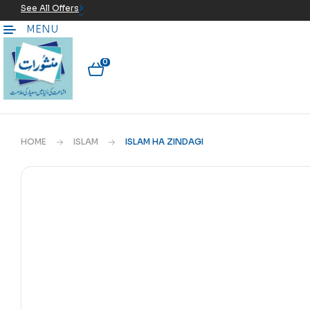
See All Offers
MENU
0
HOME
ISLAM
ISLAM HA ZINDAGI