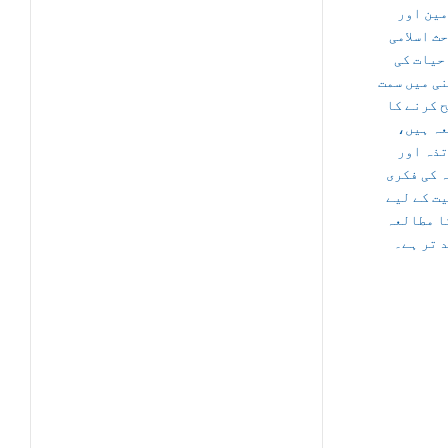
ین اور
ث اسلامی
 حیات کی
ی میں سمت
 کرنے کا
عہ ہیں
ذہ اور
 کی فکری
ت کے لیے
ا مطالعہ
 تر ہے۔