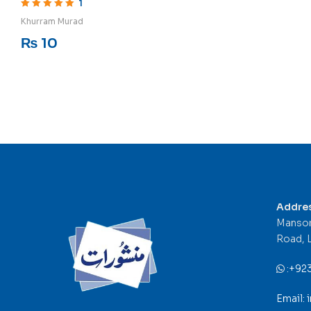
1
Rated
5
out of 5
Khurram Murad
₨
10
Addre
Mansor
Road, 
:
+92
Email: