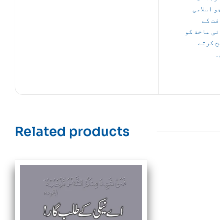
و اسلامی
فت کے
ی ماخذ کو
ح کرتے
۔
Related products