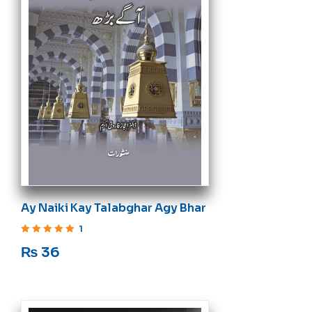
Ay Naiki Kay Talabghar Agy Bhar
1
Rated
5
out of 5
₨
36