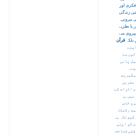
کری اور
تی زندگی
بیرونی
 یا نظریے
یروی سے
 بلکہ
قرآن
پنے
لوں سے
یل پانی
یے۔
مگیریت
 مغربی
 اثرات کے
میں یہ
وع خاص
یت رکھتا
کیونکہ یہ
 کو اپنی
فتی شناخت