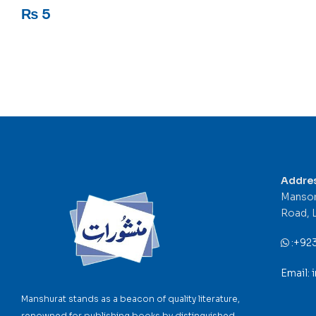
Rated
5
out of 5
₨
5
Addre
Mansor
Road, 
:
+92
Email:
Manshurat stands as a beacon of quality literature,
renowned for publishing books by distinguished