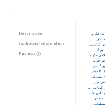
Description
می فکر و
ت کی
Additional information
دیں کہاں سے
ہیں؟
Reviews (1)
“می فکر و
ت، قرآنی
دیں” اسی
 کا جواب
 مجید کی
نی میں
 کرتا ہے۔ یہ
چہ اس نکتے
اضح کرتا ہے
سلمانوں