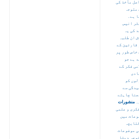
صل مآخذ کی
 متوجہ
ا ہے۔
ٹر انیس
 کی یہ
 ان طلبہ
قارئین کے
خاص طور پر
 ہے جو
می فکر کے
ادی
لوں کو
یدگی سے
ھنا چاہتے
۔
منشورات
کری و علمی
وعات میں
کتابچہ
ی موضوعات
وجہ دیتا