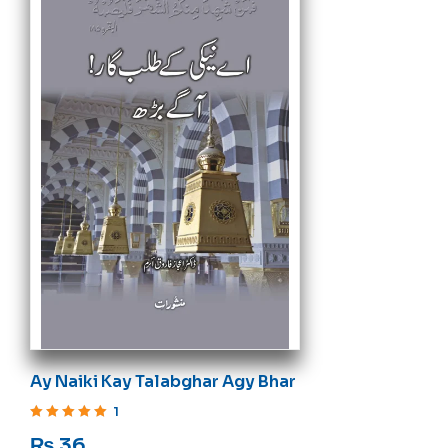
Ay Naiki Kay Talabghar Agy Bhar
1
Rated
5
out of 5
₨
36