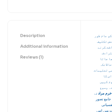
Description
کو عام طور
حض تکلیف
Additional information
شت کرنے
ترادف
Reviews (1)
ا جاتا
حالانکہ
می تعلیمات
اس کا
م کہیں
ہ وسیع
خرم مراد
نے
 جامع تصور
فسیاتی
ت میں اسے