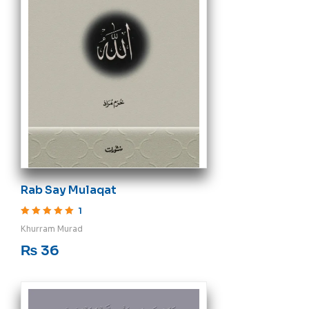
Rab Say Mulaqat
1
Rated
5
out of 5
Khurram Murad
₨
36