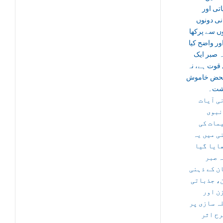
تی اور
نی دونوں
ں سے پرکھا
ور واضح کیا
ہ صبر ایک
قوت ہے، نہ
حض خاموش
شت۔
ی آیات
نبوی
مات کی
ی میں یہ
ایا گیا
ہ صبر
ن کے ذہنی
، جذباتی
ن اور
ہ سازی پر
رح اثر