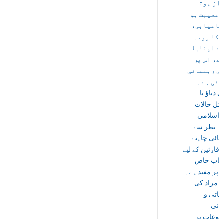
ز ہوتا
مصیبت ہو
کامیابی
کا رویہ
 اپنایا
، اس پر
 رہنمائی
ئی ہے۔
دباؤ یا
 حالات
اسلامی
 نظر سے
ئی چاہنے
قارئین کے لیے
تاب خاص
ر مفید ہے۔
مراد کی
تی و
نی
عات پر