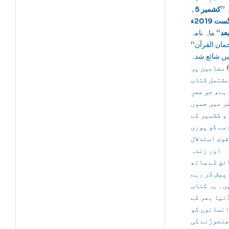
ے۔
کشمیر
5؍
اگست 2019ء
عد
‘‘ ماہ نامہ
’’مان القرآن
ں شائع شدہ
66 مضامین پر
مشتمل کتاب
ہے، جو عصرِ
ر میں جموں
و کشمیر کے
مے کو پوری
قوتِ استدلال
اور زندہ
ئق کے ساتھ
پیش کر رہے
ں۔ یہ کتاب
ُنیا بھر کے
انسانوں کو
نجوڑنے کی