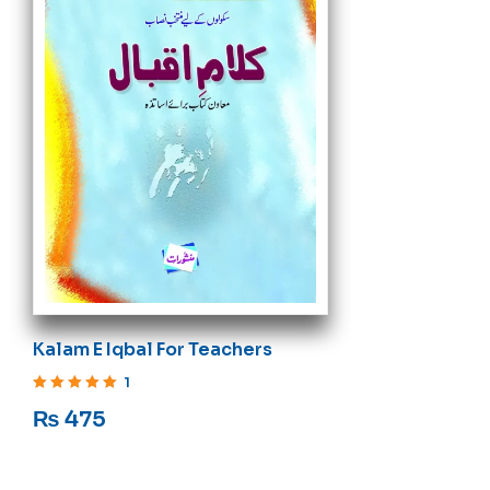
Kalam E Iqbal For Teachers
1
Rated
5
out of 5
₨
475