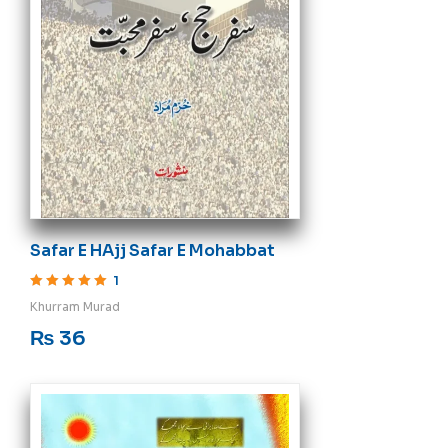
Safar E HAjj Safar E Mohabbat
1
Rated
5
out of 5
Khurram Murad
₨
36