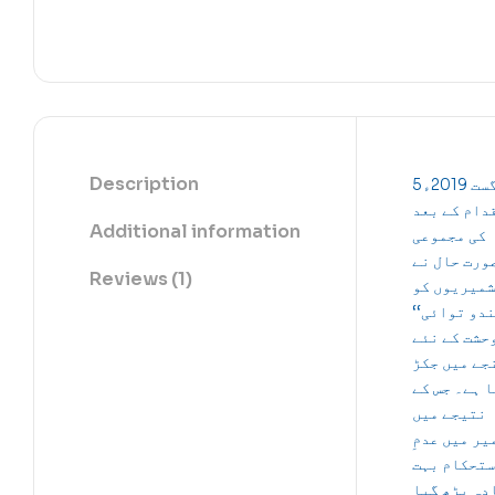
Description
5؍اگست 2019ء
دام کے بعد
Additional information
کی مجموعی
ورت حال نے
Reviews (1)
میریوں کو
’’ندو توائی
حشت کے نئے
جے میں جکڑ
 ہے۔ جس کے
نتیجے میں
یر میں عدمِ
تحکام بہت
دہ بڑھ گیا