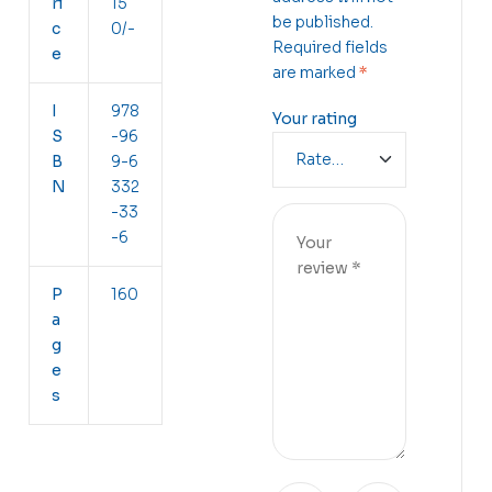
ri
15
be published.
c
0/-
Required fields
e
are marked
*
I
978
Your rating
S
-96
B
9-6
N
332
-33
-6
P
160
a
g
e
s