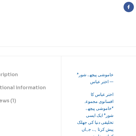
Fa
ription
خاموشی پیچھے شور”
— اختر عباس
tional information
اختر عباس کا
ews (1)
افسانوی مجموعہ
“خاموشی پیچھے
شور” ایک ایسی
تخلیقی دنیا کی جھلک
پیش کرتا ہے جہاں