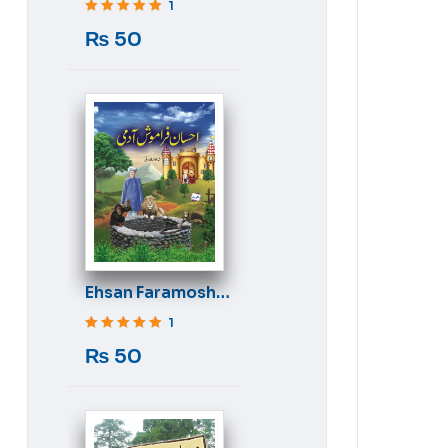
1
Rated
5
out of 5
₨
50
Ehsan Faramosh
Aadmi
1
Rated
5
out of 5
₨
50