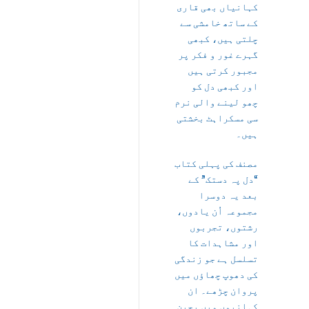
کہانیاں بھی قاری
کے ساتھ خامشی سے
چلتی ہیں، کبھی
گہرے غور و فکر پر
مجبور کرتی ہیں
اور کبھی دل کو
چھو لینے والی نرم
سی مسکراہٹ بخشتی
ہیں۔
مصنف کی پہلی کتاب
“دل پہ دستک” کے
بعد یہ دوسرا
مجموعہ اُن یادوں،
رشتوں، تجربوں
اور مشاہدات کا
تسلسل ہے جو زندگی
کی دھوپ چھاؤں میں
پروان چڑھے۔ ان
کہانیوں میں بچپن