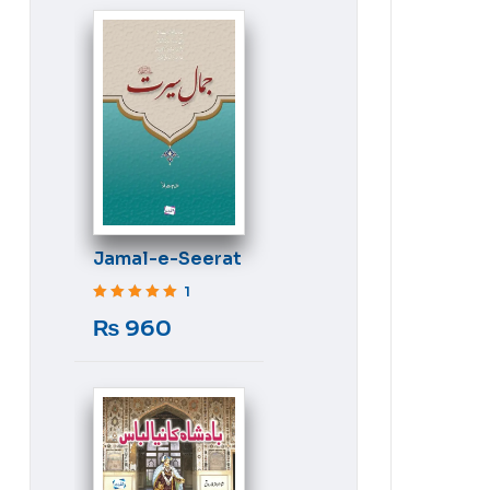
Jamal-e-Seerat
1
Rated
5
out of 5
₨
960