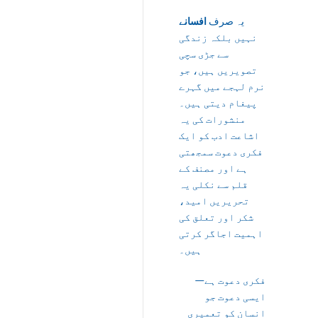
یہ صرف
افسانے
نہیں بلکہ زندگی
سے جڑی سچی
تصویریں ہیں، جو
نرم لہجے میں گہرے
پیغام دیتی ہیں۔
منشورات کی یہ
اشاعت ادب کو ایک
فکری دعوت سمجھتی
ہے اور مصنف کے
قلم سے نکلی یہ
تحریریں امید،
شکر اور تعلق کی
اہمیت اجاگر کرتی
ہیں۔
فکری دعوت ہے—
ایسی دعوت جو
انسان کو تعمیری