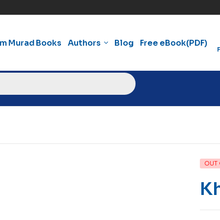
am Murad Books
Authors
Blog
Free eBook(PDF)
OUT 
K