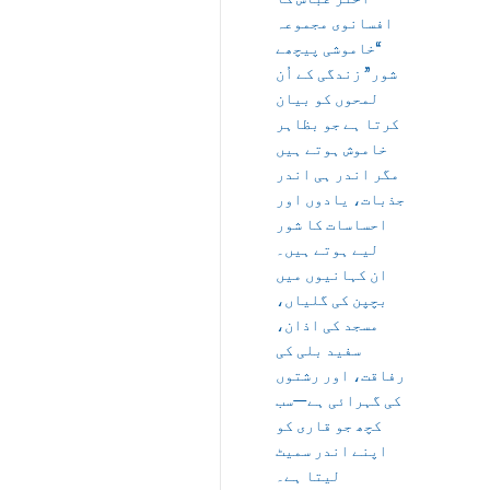
افسانوی مجموعہ
“خاموشی پیچھے
شور” زندگی کے اُن
لمحوں کو بیان
کرتا ہے جو بظاہر
خاموش ہوتے ہیں
مگر اندر ہی اندر
جذبات، یادوں اور
احساسات کا شور
لیے ہوتے ہیں۔
ان کہانیوں میں
بچپن کی گلیاں،
مسجد کی اذان،
سفید بلی کی
رفاقت، اور رشتوں
کی گہرائی ہے—سب
کچھ جو قاری کو
اپنے اندر سمیٹ
لیتا ہے۔