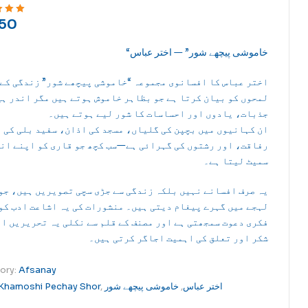
50
ut of 5
“خاموشی پیچھے شور” — اختر عباس
اختر عباس کا افسانوی مجموعہ “خاموشی پیچھے شور” زندگی کے ا
لمحوں کو بیان کرتا ہے جو بظاہر خاموش ہوتے ہیں مگر اندر ہی
جذبات، یادوں اور احساسات کا شور لیے ہوتے ہیں۔
ان کہانیوں میں بچپن کی گلیاں، مسجد کی اذان، سفید بلی کی
رفاقت، اور رشتوں کی گہرائی ہے—سب کچھ جو قاری کو اپنے ان
سمیٹ لیتا ہے۔
یہ صرف افسانے نہیں بلکہ زندگی سے جڑی سچی تصویریں ہیں، جو
لہجے میں گہرے پیغام دیتی ہیں۔ منشورات کی یہ اشاعت ادب کو
فکری دعوت سمجھتی ہے اور مصنف کے قلم سے نکلی یہ تحریریں ا
شکر اور تعلق کی اہمیت اجاگر کرتی ہیں۔
ory:
Afsanay
اختر عباس
,
خاموشی پیچھے شور
,
Khamoshi Pechay Shor