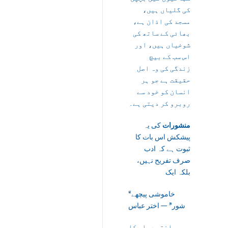
کی گلیاں ہیں،
مسجد کی اذان ہے،
بھائی کے ساتھ کی
شوخیاں ہیں، اور
اس سب کے بیچ
زندگی کی وہ اصل
حقیقت ہے جو ہر
انسان کو خود سے
روبرو کر دیتی ہے۔
منشورات
کی یہ
پیشکش اس بات کا
ثبوت ہے کہ ادب
صرف تفریح نہیں،
بلکہ ایک
“خاموشی پیچھے
شور” — اختر عباس
اختر عباس کا