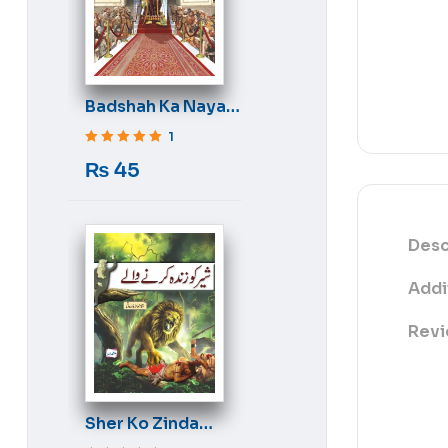
Badshah Ka Naya
Libas
1
Rated
5
out of 5
₨
45
Desc
Addi
Revi
Sher Ko Zinda
Karne Wale