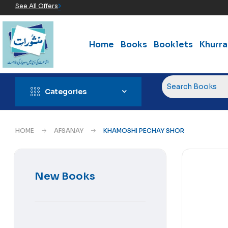
See All Offers
Home
Books
Booklets
Khurr
Categories
HOME
AFSANAY
KHAMOSHI PECHAY SHOR
New Books