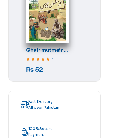
Ghair mutmain
gaon
1
Rated
5
out of 5
₨
52
Fast Delivery
All over Pakistan
100% Secure
Payment