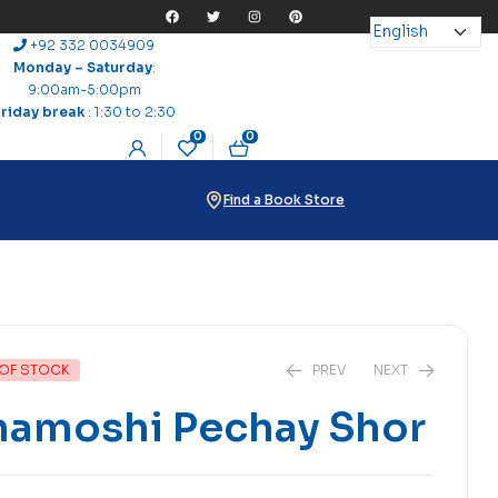
+92 332 0034909
Monday – Saturday
:
9:00am-5:00pm
Friday break
: 1:30 to 2:30
0
0
Find a Book Store
OF STOCK
PREV
NEXT
hamoshi Pechay Shor
₨
225
₨
240