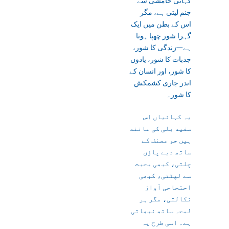
کہانی خامشی سے
جنم لیتی ہے، مگر
اس کے بطن میں ایک
گہرا شور چھپا ہوتا
ہے—زندگی کا شور،
جذبات کا شور، یادوں
کا شور، اور انسان کے
اندر جاری کشمکش
کا شور۔
یہ کہانیاں اس
سفید بلی کی مانند
ہیں جو مصنف کے
ساتھ دبے پاؤں
چلتی، کبھی محبت
سے لپٹتی، کبھی
احتجاجی آواز
نکالتی، مگر ہر
لمحہ ساتھ نبھاتی
ہے۔ اسی طرح یہ