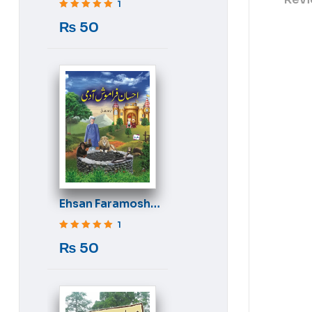
1
Rated
5
out of 5
₨
50
Ehsan Faramosh
Aadmi
1
Rated
5
out of 5
₨
50