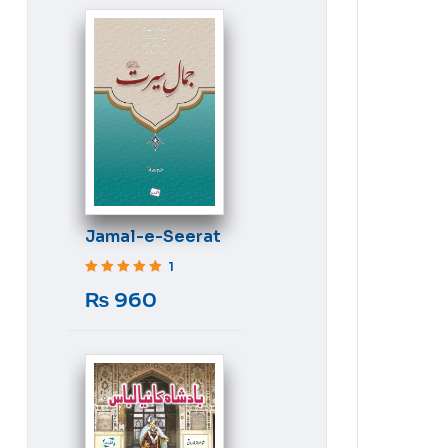
Jamal-e-Seerat
1
Rated
5
out of 5
₨
960