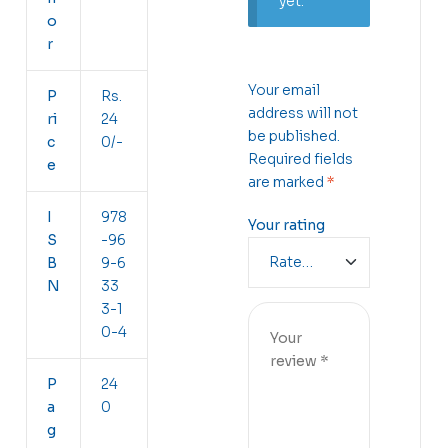
yet.
o
r
Your email
P
Rs.
address will not
ri
24
be published.
c
0/-
Required fields
e
are marked
*
I
978
Your rating
S
-96
B
9-6
N
33
3-1
0-4
P
24
a
0
g