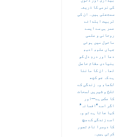
بیداری اور دلوں
کی نرمی کا ذریعہ
سمجھتی ہیں۔ ان کی
تربیت ابتدائے
عمر ہی سے ایسے
روحانی و علمی
ماحول میں ہوئی
جہاں علم، ادب،
دعا اور دردِ دل کو
بنیادی مقام حاصل
تھا۔ ان کا ماننا
ہے کہ جو کچھ
لکھا، وہ زندگی کے
تلخ و شیریں لمحات
کا عکس ہے—اور
اگر اسے “افسانہ”
کہا جاتا ہے تو وہ
اسے زندگی کے سچ
کا دوسرا نام تصور
کرتی ہیں۔