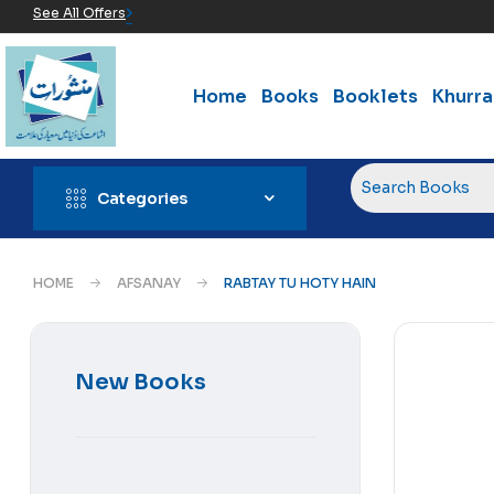
See All Offers
Home
Books
Booklets
Khurr
Categories
HOME
AFSANAY
RABTAY TU HOTY HAIN
New Books