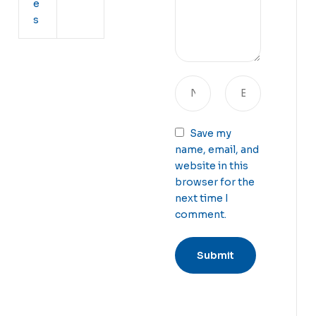
e
s
Save my
name, email, and
website in this
browser for the
next time I
comment.