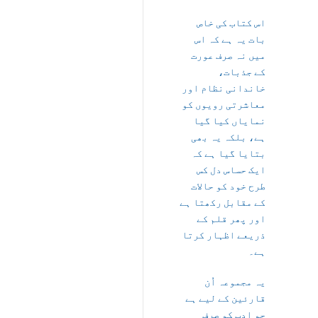
اس کتاب کی خاص
بات یہ ہے کہ اس
میں نہ صرف عورت
کے جذبات،
خاندانی نظام اور
معاشرتی رویوں کو
نمایاں کیا گیا
ہے، بلکہ یہ بھی
بتایا گیا ہے کہ
ایک حساس دل کس
طرح خود کو حالات
کے مقابل رکھتا ہے
اور پھر قلم کے
ذریعے اظہار کرتا
ہے۔
یہ مجموعہ اُن
قارئین کے لیے ہے
جو ادب کو صرف