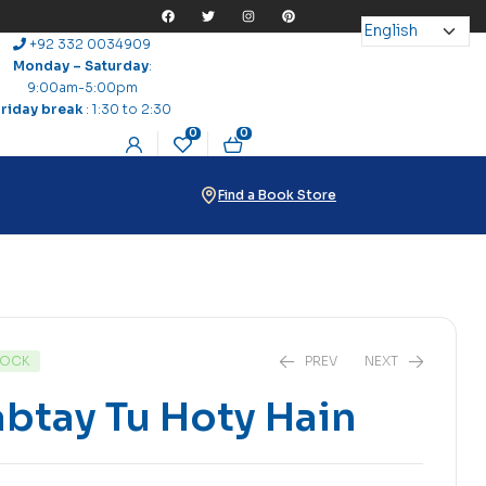
+92 332 0034909
Monday – Saturday
:
9:00am-5:00pm
Friday break
: 1:30 to 2:30
0
0
Find a Book Store
TOCK
PREV
NEXT
btay Tu Hoty Hain
₨
130
₨
150