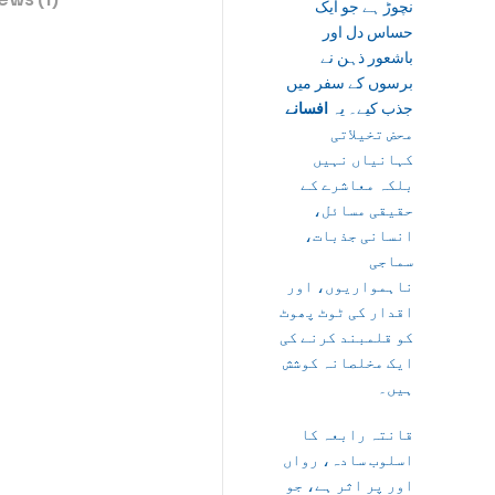
نچوڑ ہے جو ایک
حساس دل اور
باشعور ذہن نے
برسوں کے سفر میں
جذب کیے۔ یہ
افسانے
محض تخیلاتی
کہانیاں نہیں
بلکہ معاشرے کے
حقیقی مسائل،
انسانی جذبات،
سماجی
ناہمواریوں، اور
اقدار کی ٹوٹ پھوٹ
کو قلمبند کرنے کی
ایک مخلصانہ کوشش
ہیں۔
قانتہ رابعہ کا
اسلوب سادہ، رواں
اور پر اثر ہے، جو