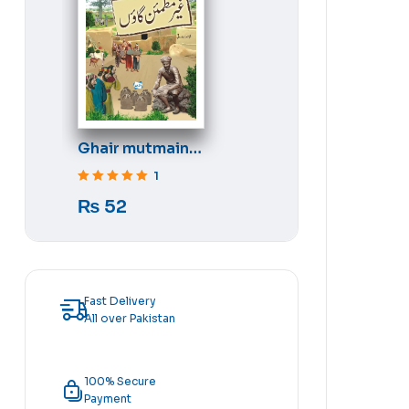
Ghair mutmain
gaon
1
Rated
5
out of 5
₨
52
Fast Delivery
All over Pakistan
100% Secure
Payment