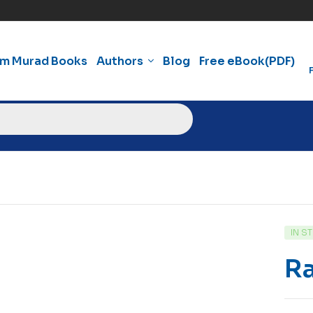
am Murad Books
Authors
Blog
Free eBook(PDF)
IN S
Ra