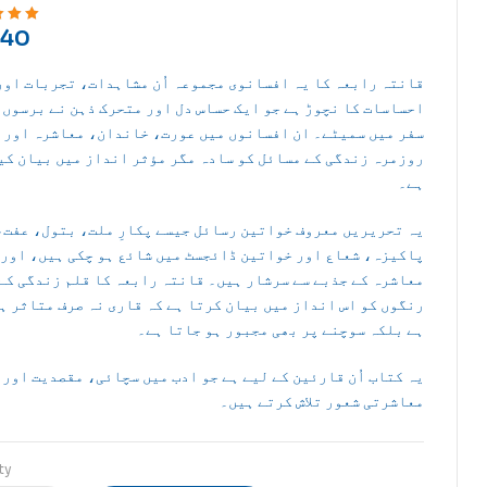
40
ut of 5
قانتہ رابعہ کا یہ افسانوی مجموعہ اُن مشاہدات، تجربات اور
احساسات کا نچوڑ ہے جو ایک حساس دل اور متحرک ذہن نے برسوں 
سفر میں سمیٹے۔ ان افسانوں میں عورت، خاندان، معاشرہ اور
روزمرہ زندگی کے مسائل کو سادہ مگر مؤثر انداز میں بیان کی
ہے۔
یہ تحریریں معروف خواتین رسائل جیسے پکارِ ملت، بتول، عفت،
پاکیزہ، شعاع اور خواتین ڈائجسٹ میں شائع ہو چکی ہیں، اور ا
معاشرہ کے جذبے سے سرشار ہیں۔ قانتہ رابعہ کا قلم زندگی کے
رنگوں کو اس انداز میں بیان کرتا ہے کہ قاری نہ صرف متاثر ہ
ہے بلکہ سوچنے پر بھی مجبور ہو جاتا ہے۔
یہ کتاب اُن قارئین کے لیے ہے جو ادب میں سچائی، مقصدیت اور
معاشرتی شعور تلاش کرتے ہیں۔
ty