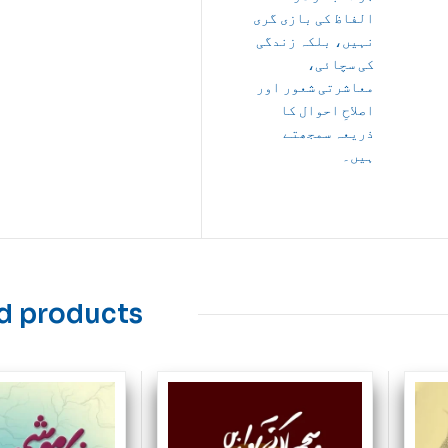
الفاظ کی بازی گری
نہیں، بلکہ زندگی
کی سچائی،
معاشرتی شعور اور
اصلاحِ احوال کا
ذریعہ سمجھتے
ہیں۔
d products