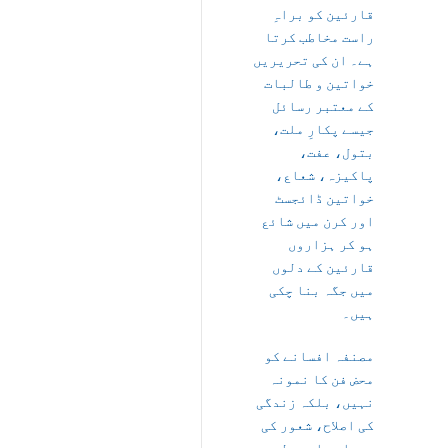
قارئین کو براہِ
راست مخاطب کرتا
ہے۔ ان کی تحریریں
خواتین و طالبات
کے معتبر رسائل
جیسے پکارِ ملت،
بتول، عفت،
پاکیزہ، شعاع،
خواتین ڈائجسٹ
اور کرن میں شائع
ہو کر ہزاروں
قارئین کے دلوں
میں جگہ بنا چکی
ہیں۔
مصنفہ افسانے کو
محض فن کا نمونہ
نہیں، بلکہ زندگی
کی اصلاح، شعور کی