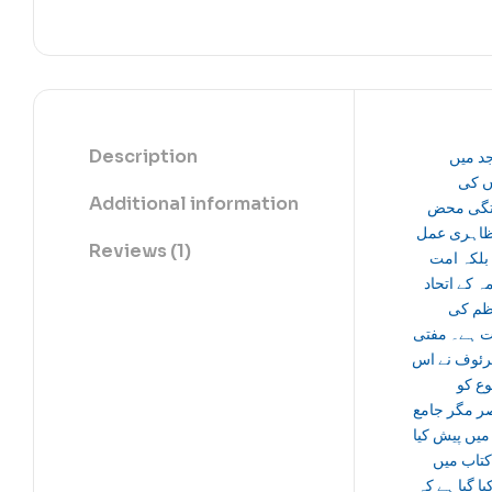
Description
د میں
 کی
Additional information
گی محض
ظاہری عمل
Reviews (1)
بلکہ امت
 کے اتحاد
ظم کی
ت ہے۔ مفتی
رئوف نے اس
ع کو
ر مگر جامع
 میں پیش کیا
کتاب میں
یا گیا ہے کہ