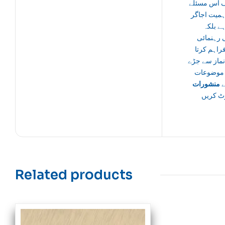
اس مسئلے
ہمیت اجاگر
ہے بلکہ
 رہنمائی
راہم کرتا
ماز سے جڑے
 موضوعات
ے
منشورات
ٹ کریں
Related products