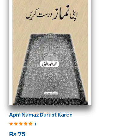
Apni Namaz Durust Karen
1
Rated
5
out of 5
₨
75