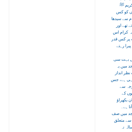
کریم ﷺ
 کو کس
م سے سیدھا
ے تھے اور
ہ کرام اس
پر کس قدر
یرا رہتے
ل بہت سی
د میں یہ
ظر انداز
ہی ہے، جس
جہ سے
وں کے
ن بکھراؤ
تا ہے۔
د میں صف
 سے متعلق
الہ نہ