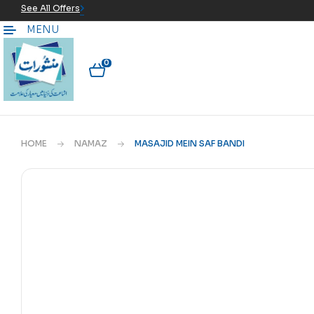
See All Offers
MENU
0
HOME
NAMAZ
MASAJID MEIN SAF BANDI