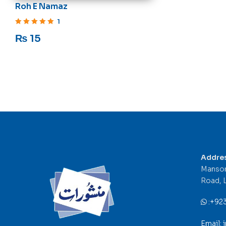
Roh E Namaz
1
Rated
5
out of 5
₨
15
Addre
Mansor
Road, 
:
+92
Email: