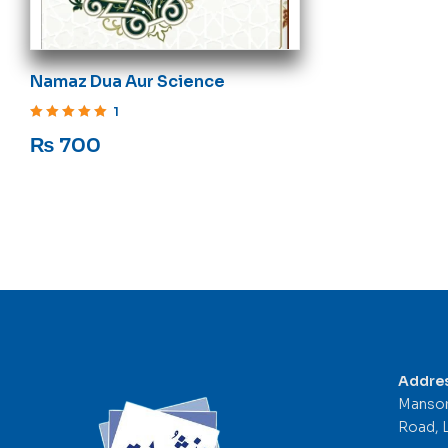
Namaz Dua Aur Science
1
Rated
5
out of 5
₨
700
Addre
Mansor
Road, 