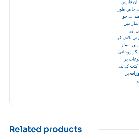
ان قارئین
یے خاص طور
ید ہے جو
نماز میں
 اور
ئی تلاش کر
یں۔ نماز
یگر روحانی
عات پر
کتب کے لیے
رات
پر
ں۔
Related products