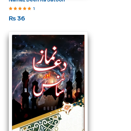
1
Rated
5
out of 5
₨
36