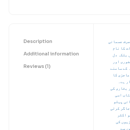
Description
صرف جسمانی
ت کا نام
Additional information
 بلکہ دل
ضوری اور
Reviews (1)
 کے سامنے
عاجزی کا
ر ہے۔
 بخاری کی
تاب اسی
نی پہلو
جاگر کرتی
و اکثر
یوں کی
ں سے