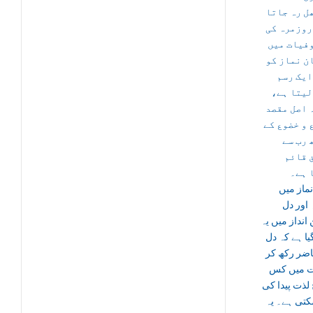
ل رہ جاتا
روزمرہ کی
فیات میں
ن نماز کو
ایک رسم
 لیتا ہے
 اصل مقصد
 و خضوع کے
 رب سے
 قائم
 ہے۔
ماز میں
اور دل
انداز میں یہ
 گیا ہے کہ دل
اضر رکھ کر
ت میں کس
لذت پیدا کی
کتی ہے۔ یہ