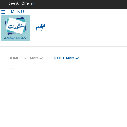
See All Offers
MENU
0
HOME
NAMAZ
ROH E NAMAZ