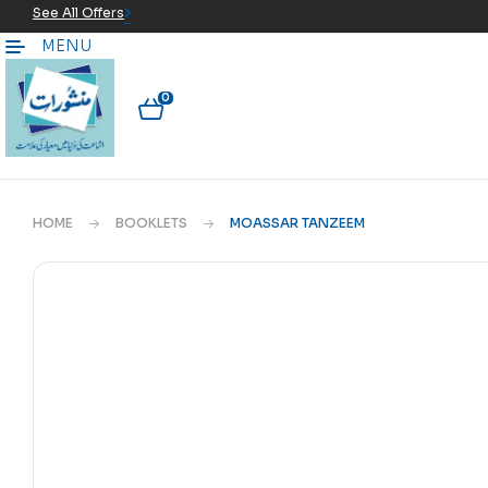
See All Offers
MENU
0
HOME
BOOKLETS
MOASSAR TANZEEM