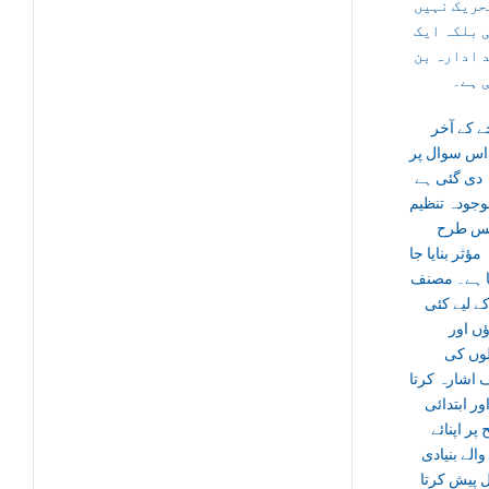
حریک نہیں
 بلکہ ایک
 ادارہ بن
 ہے۔
ے کے آخر
اس سوال پر
 دی گئی ہے
وجودہ تنظیم
س طرح
 مؤثر بنایا جا
 ہے۔ مصنف
ے لیے کئی
ں اور
وں کی
اشارہ کرتا
ور ابتدائی
ر اپنائے
والے بنیادی
 پیش کرتا