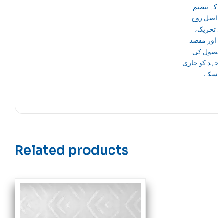
کہ تنظیم
 اصل روح
ی تحریک
 اور مقصد
صول کی
ہد کو جاری
سکے
Related products