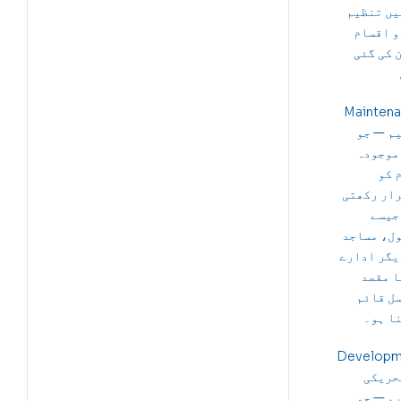
یں تنظیم
و اقسام
 کی گئی
Mainten
م — جو
موجودہ
 کو
ار رکھتی
جیسے
ل، مساجد
یگر ادارے
ا مقصد
ل قائم
ا ہو۔
Developm
حریکی
م — جو