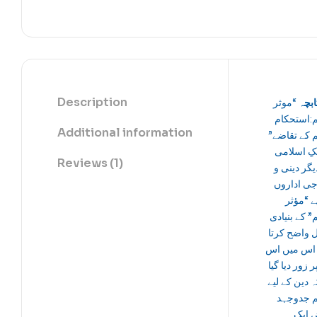
Description
ابچہ
“موثر
م:استحکام
Additional information
یم کے تقاضے
کِ اسلامی
Reviews (1)
یگر دینی و
ی اداروں
ے “مؤثر
” کے بنیادی
 واضح کرتا
اس میں اس
ر زور دیا گیا
 دین کے لیے
 جدوجہد
ایک