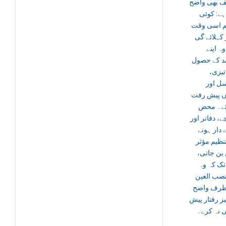
ف بھی واضح
ہے: کوئی
م اسی وقت
 کہلائے گی
ہ اپنے
 کے حصول
 تیزی
ل اور
اں پیش رفت
ئے۔ محض
ے، دفاتر اور
دار ہونے
نظیم مؤثر
ں بن جاتی
ک کہ وہ
نصب العین
رف واضح
یز رفتار پیش
 نہ کرے۔