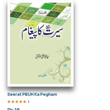
Seerat PBUH Ka Pegham
1
Rated
5
out of 5