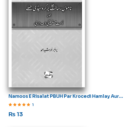
Namoos E Risalat PBUH Par Krocedi Hamlay Aur
Ummat E Muslima Ki Zimadari
1
Rated
5
out of 5
₨
13