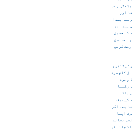
 بڑھتی ہے
ا اور
نما پیدا
 ہے، اور
 کے حصول
یے مسلسل
رفت کرتی
کی تنظیم
صل کام صرف
 وجود
 رکھنا
 بلکہ
 کی طرف
ا ہے۔ اگر
رف اپنا
چہ بچانے
لگ جائے تو