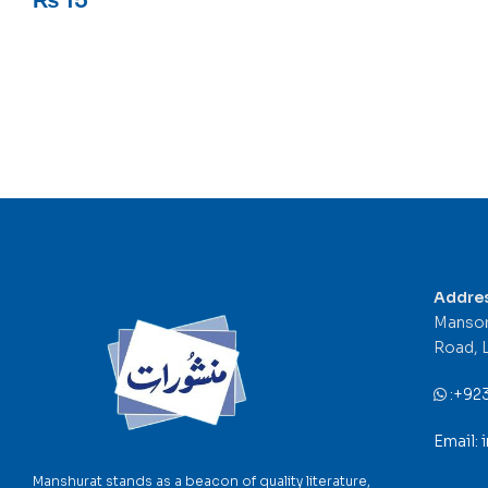
₨
15
Addre
Mansor
Road, 
:
+92
Email:
Manshurat stands as a beacon of quality literature,