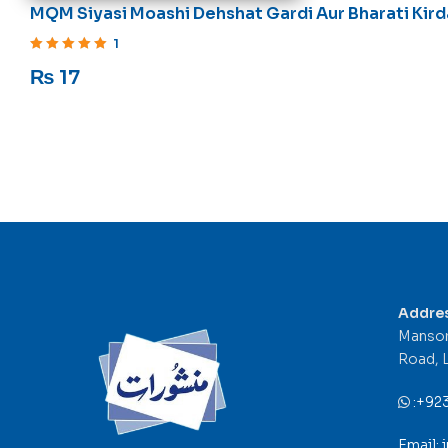
MQM Siyasi Moashi Dehshat Gardi Aur Bharati Kird
1
Rated
5
out of 5
₨
17
Addre
Mansor
Road, 
:
+92
Email: