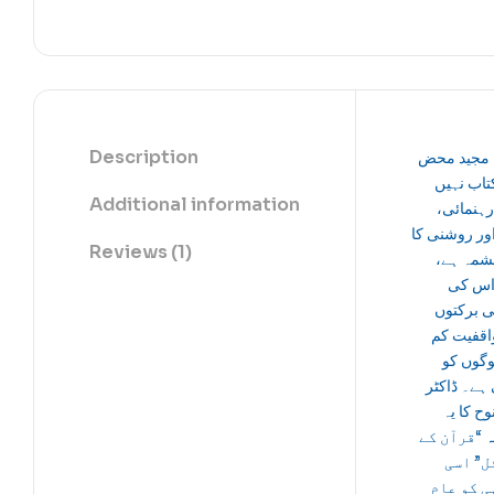
Description
 مجید محض
تاب نہیں
Additional information
 رہنمائی
ور روشنی کا
Reviews (1)
شمہ ہے
اس کی
 برکتوں
اقفیت کم
گوں کو
ہے۔ ڈاکٹر
وح کا یہ
ہ
“قرآن کے
ل” اسی
ی کو عام