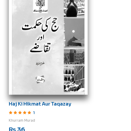
Haj Ki Hikmat Aur Taqazay
1
Rated
5
out of 5
Khurram Murad
₨
36