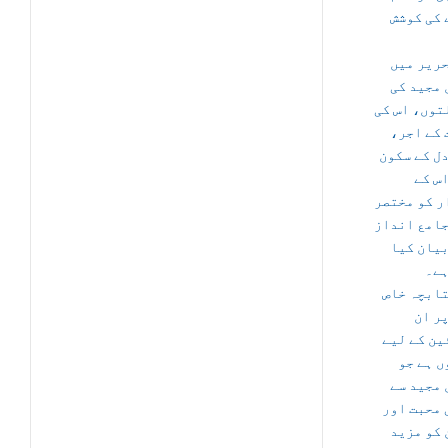
 کی کوشش
حریر میں
 مجید کی
توں، اس کی
ت کے اجر
ل کے سکون
س کے
ر کو مختصر
جامع انداز
بیان کیا
ہے۔
تابچہ خاص
ر ان
ین کے لیے
ں ہے جو
 مجید سے
 محبت اور
 کو مزید