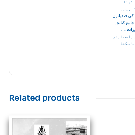
 کرنا
ے ہیں۔
کی فضیلتوں
 جامع کتابچہ
رات
سے
 راست آرڈر
جا سکتا
Related products