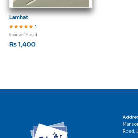
Lamhat
1
Rated
5
out of 5
Khurram Murad
₨
1,400
Addre
Mansor
Road, 