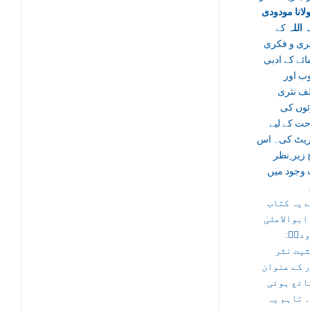
لانا مودودی
 اللہ
کے
ری و فکری
ئے کے ادبی
ب اور
ف نثری
ئوں کی
ت کے لیے
ریٹ کی۔ اس
زیر ِنظر
 وجود میں
 یہ کتاب
 ابوالاعلیٰ
ودیؒ
یت نثر
 کے عنوان
ائع ہوئی
 تاہم یہ