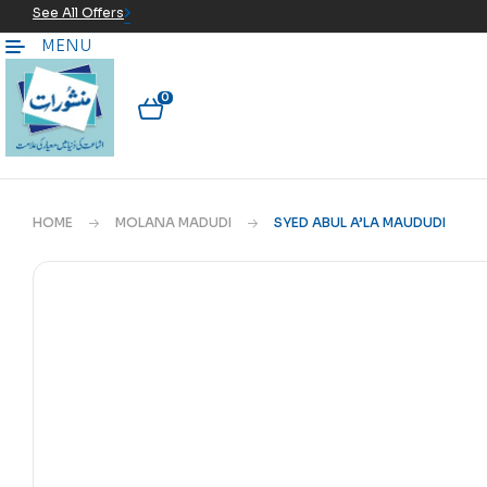
See All Offers
MENU
0
HOME
MOLANA MADUDI
SYED ABUL A’LA MAUDUDI