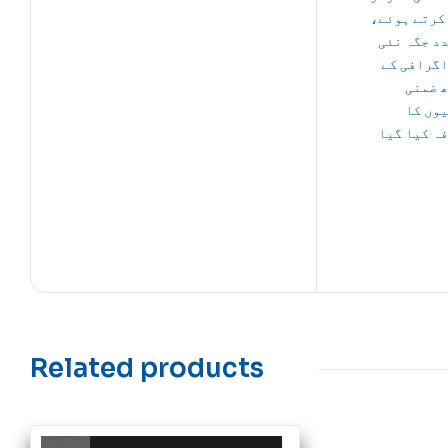
 کرتے ہوئے
د جگہ نئی
گرافی کے
 ضمنی
وں کا
ہ کیا گیا
Related products