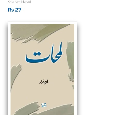
Khurram Murad
₨
27