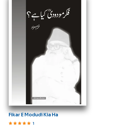
Fikar E Modudi Kia Ha
1
Rated
5
out of 5