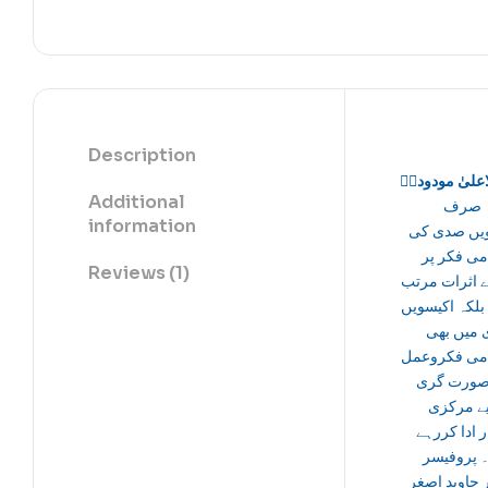
Description
اعلیٰ مودودیؒ
Additional
ہ صرف
information
یں صدی کی
می فکر پر
Reviews (1)
 اثرات مرتب
 بلکہ اکیسویں
میں بھی
می فکروعمل
صورت گری
یے مرکزی
ر ادا کررہے
 پروفیسر
ر جاوید اصغر