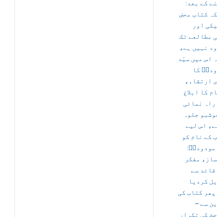
نے کے بعد
ہ کتاب محض
کی اور
 مطالعے تک
ود نہیں ہے
 اس میں سیّد
دیؒ کا
ی ارتقاء
م کا ابلاغ
راہ نمائی
وشبو جلوہ
ے، اس لیے
 کے نام کو
د مودودیؒ
از، مفکر
قائد سے
ل کردیا
پھر کتاب کی
وین سے
ث کی تکرار