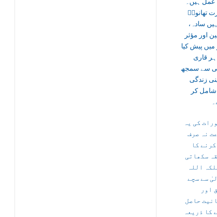
ِ عمل ہیں۔
 تھانویؒ
نہیں سادہ
ن اور مؤثر
 میں پیش کیا
ہر قاری
ی سے سمجھ
پنی زندگی
شامل کر
۔
رات
کی یہ
ت نہ صرف
رنے کا
ہ سکھاتی
لکہ اللہ
یٰ سے سچے
 اور
نیت حاصل
 کا ذریعہ