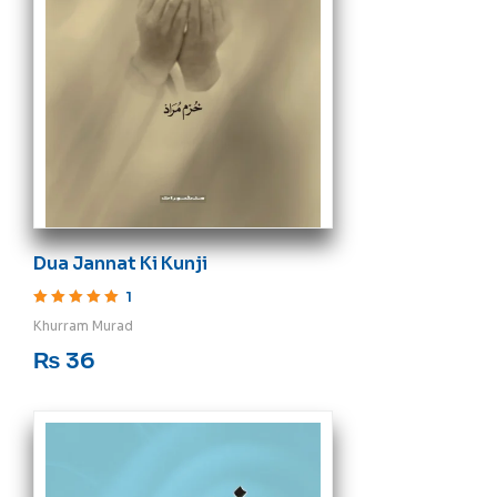
Dua Jannat Ki Kunji
1
Rated
5
out of 5
Khurram Murad
₨
36