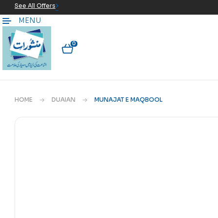
See All Offers
MENU
0
HOME
DUAIAN
MUNAJAT E MAQBOOL