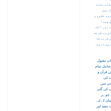
تاب بندے
ل میں
ی، خشوع و
 پیدا
 اور اللہ
یٰ سے قربت
 کرنے کا
ین ذریعہ
تِ مقبول
شامل تمام
ں قرآن و
 کی
ی میں
 کی گئی
 جو ہر
ان کے لیے
 مفید اور