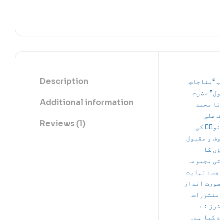
Description
 “مناجاتِ
ول
حضرت
Additional information
نا محمد
 علی
Reviews (1)
ویؒ
کی
ف و مقبول
ں کا
ی مجموعہ
جسے نہایت
ورت انداز
منشورات
رز نے
 کیا ہے۔