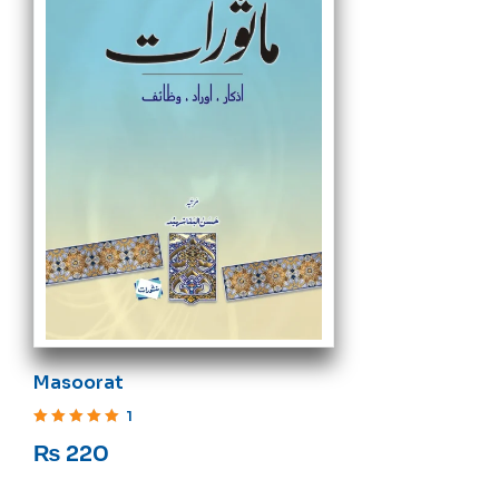
Masoorat
1
Rated
5
out of 5
₨
220