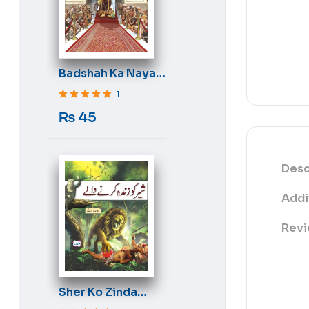
Badshah Ka Naya
Libas
1
Rated
5
out of 5
₨
45
Desc
Addi
Revi
Sher Ko Zinda
Karne Wale