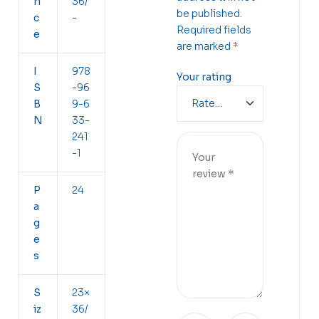
ri
36/
be published.
c
-
Required fields
e
are marked
*
I
978
Your rating
S
-96
B
9-6
N
33-
241
-1
P
24
a
g
e
s
S
23×
iz
36/