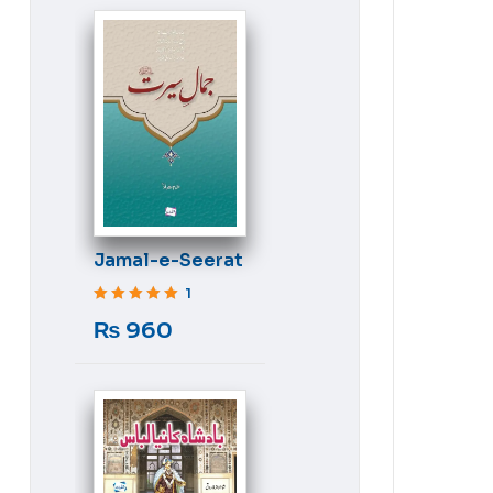
Jamal-e-Seerat
1
Rated
5
out of 5
₨
960