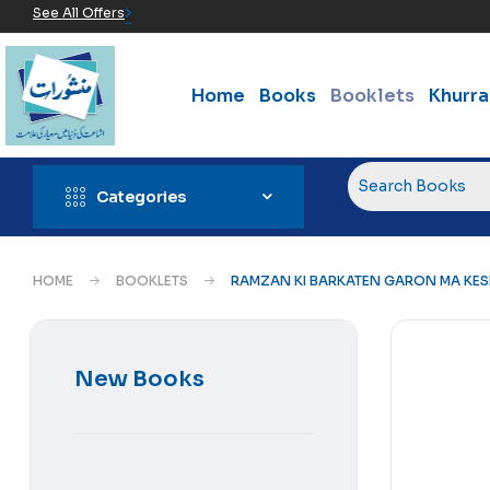
See All Offers
Home
Books
Booklets
Khurr
Categories
HOME
BOOKLETS
RAMZAN KI BARKATEN GARON MA KESE
New Books