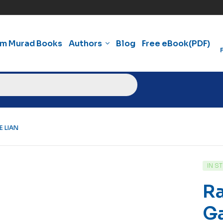
am Murad Books
Authors
Blog
Free eBook(PDF)
 LIAN
IN S
Ra
Ga