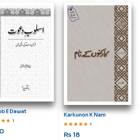
ob E Dawat
Karkunon K Nam
1
1
ut of 5
0
Rated
5
out of 5
₨
18