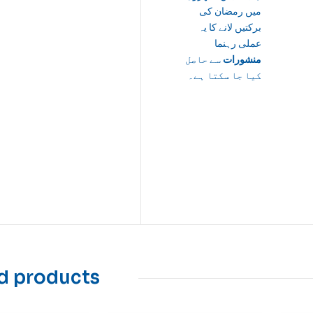
میں رمضان کی
برکتیں لانے کا یہ
عملی رہنما
منشورات
سے حاصل
کیا جا سکتا ہے۔
d products