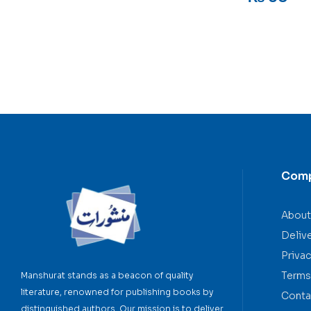
Com
About
Deliv
Privac
Terms
Manshurat stands as a beacon of quality
literature, renowned for publishing books by
Conta
distinguished authors. Our mission is to deliver