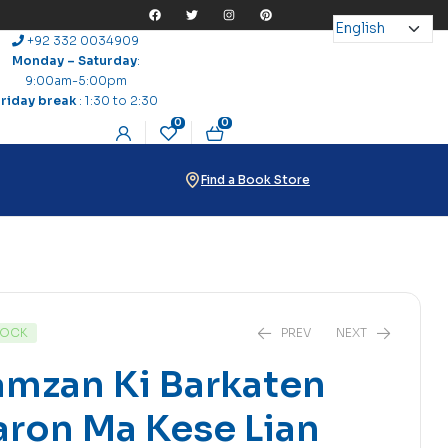
+92 332 0034909
Monday – Saturday
:
9:00am-5:00pm
Friday break
: 1:30 to 2:30
0
0
Find a Book Store
TOCK
PREV
NEXT
mzan Ki Barkaten
ron Ma Kese Lian
₨
16
₨
27