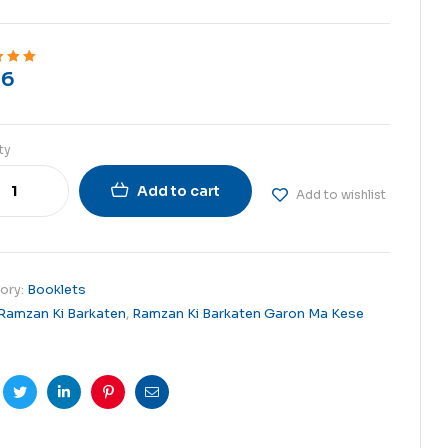
6
ut of 5
ty
Add to cart
Add to wishlist
ory:
Booklets
Ramzan Ki Barkaten
,
Ramzan Ki Barkaten Garon Ma Kese
cebook
Twitter
Linkedin
Pinterest
Email