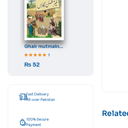
Ghair mutmain
gaon
1
Rated
5
out of 5
₨
52
Fast Delivery
All over Pakistan
Relate
100% Secure
Payment