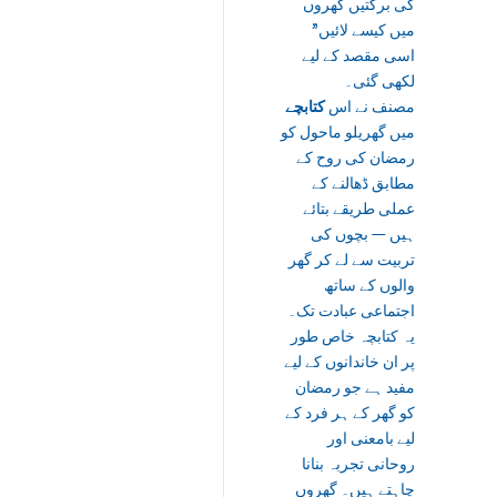
کی برکتیں گھروں
میں کیسے لائیں”
اسی مقصد کے لیے
لکھی گئی۔
مصنف نے اس
کتابچے
میں گھریلو ماحول کو
رمضان کی روح کے
مطابق ڈھالنے کے
عملی طریقے بتائے
ہیں — بچوں کی
تربیت سے لے کر گھر
والوں کے ساتھ
اجتماعی عبادت تک۔
یہ کتابچہ خاص طور
پر ان خاندانوں کے لیے
مفید ہے جو رمضان
کو گھر کے ہر فرد کے
لیے بامعنی اور
روحانی تجربہ بنانا
چاہتے ہیں۔ گھروں