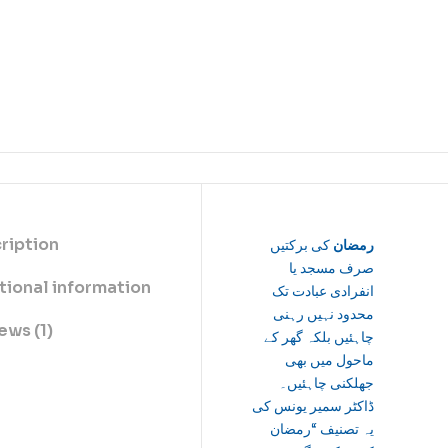
ription
رمضان
کی برکتیں
صرف مسجد یا
tional information
انفرادی عبادت تک
محدود نہیں رہنی
ews (1)
چاہئیں بلکہ گھر کے
ماحول میں بھی
جھلکنی چاہئیں۔
ڈاکٹر سمیر یونس کی
یہ تصنیف “رمضان