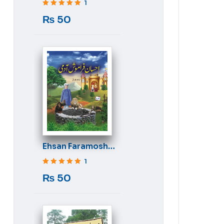
1
Rated
5
out of 5
₨
50
Ehsan Faramosh
Aadmi
1
Rated
5
out of 5
₨
50