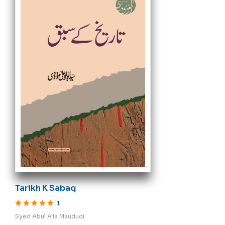
Tarikh K Sabaq
1
Rated
5
out of 5
Syed Abul A'la Maududi