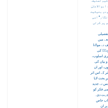
خیم تصنیف
“بوالاعلیٰ
دی بحیثیت
نگار” اسی
و پر کرتی
فصیلی
عے میں
نے مولانا
دیؒ کی
یری اسلوب
و بیان کی
ں، اور ان
ر کے اس اثر
رِ بحث لایا
س نے جدید
می فکر کو
جہت دی۔
تاب خاص
ر ان