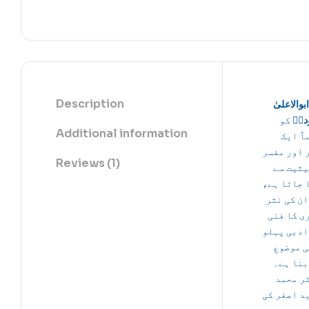
Description
بوالاعلیٰ
دیؒ
کو
Additional information
اً ایک
 اور مفسر
Reviews (1)
یثیت سے
ا جاتا ہے
ان کی نثر
ی کا فنی
ادبی پہلو
ی موضوعِ
بنا ہے۔
ر محمد
د اصغر کی