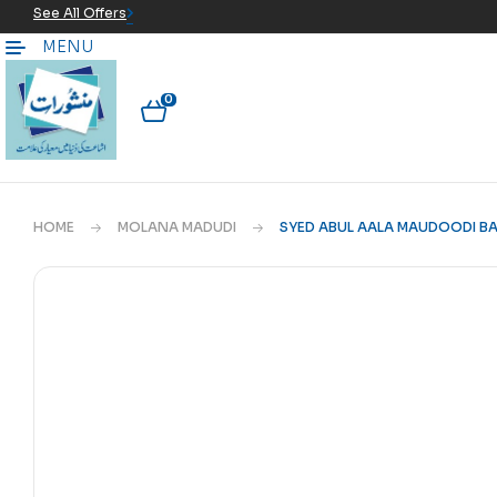
See All Offers
MENU
0
HOME
MOLANA MADUDI
SYED ABUL AALA MAUDOODI BA 