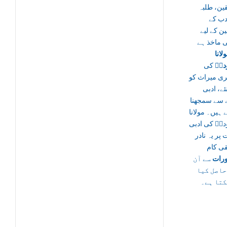
ین، طلبہ
دب کے
ن کے لیے
ی ماخذ ہے
لانا
دیؒ
کی
ری میراث کو
ئے، ادبی
ے سے سمجھنا
 ہیں۔ مولانا
دیؒ کی ادبی
 پر یہ نادر
قی کام
رات
سے آن
 حاصل کیا
کتا ہے۔