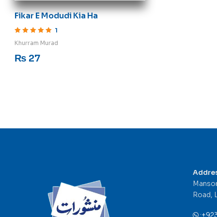
Fikar E Modudi Kia Ha
1
Rated
5
out of 5
Khurram Murad
₨
27
Addre
Mansor
Road, 
:
+92