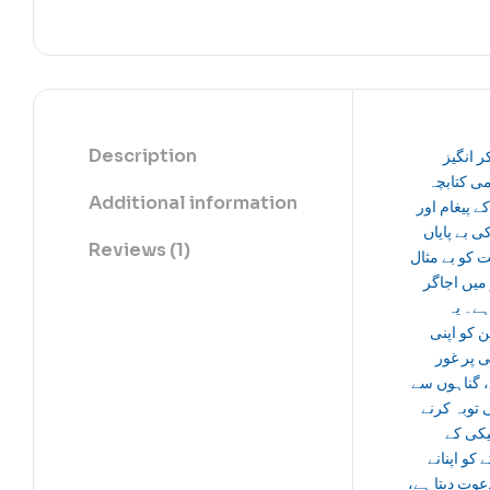
Description
ر انگیز
ی کتابچہ
Additional information
کے پیغام اور
کی بے پایاں
Reviews (1)
 کو بے مثال
 میں اجاگر
ہے۔ یہ
ن کو اپنی
 پر غور
، گناہوں سے
توبہ کرنے
یکی کے
 کو اپنانے
عوت دیتا ہے