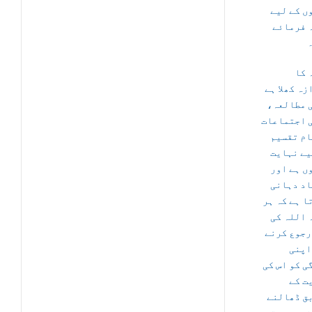
ں کے لیے
 فرمائے
 کا
زہ کھلا ہے
ی مطالعہ
 اجتماعات
ام تقسیم
یے نہایت
ں ہے اور
اد دہانی
ا ہے کہ ہر
 اللہ کی
رجوع کرنے
اپنی
ی کو اس کی
ت کے
ق ڈھالنے