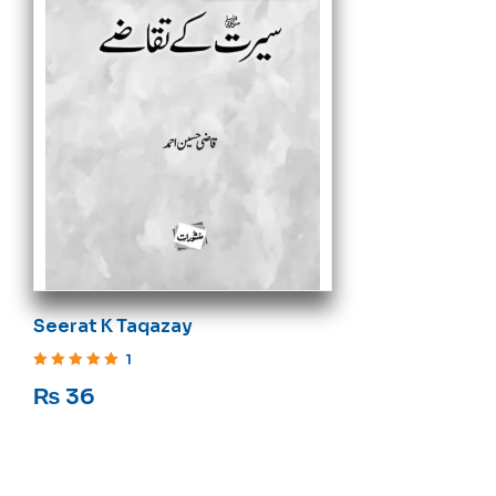
Seerat K Taqazay
1
Rated
5
out of 5
₨
36