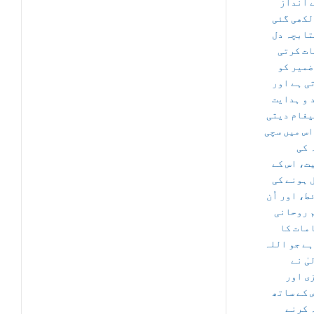
 انداز
لکھی گئی
تابچہ دل
ات کرتی
ضمیر کو
ی ہے اور
 و ہدایت
یغام دیتی
اس میں سچی
 کی
ت، اس کے
 ہونے کی
ط، اور اُن
 روحانی
مات کا
ہے جو اللہ
یٰ نے
ی اور
 کے ساتھ
 کرنے