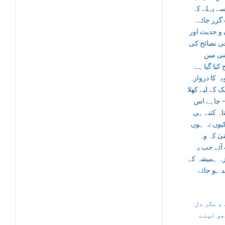
ے پہلے کہ
گزر جائے۔
و حدیث اور
قی نصائح کی
ی میں
کیا گیا ہے
بہ کا دروازہ
ک کے لیے کھلا
 چاہے اس
اہ کتنے ہی
یوں نہ ہوں
— کہ وہ
آئے جب یہ
زہ ہمیشہ کے
ند ہو جائے
، مگر دل
ھو لینے