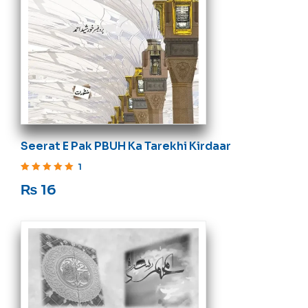
Seerat E Pak PBUH Ka Tarekhi Kirdaar
1
Rated
5
out of 5
₨
16