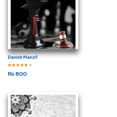
Danish Manzil
1
Rated
5
out of 5
₨
800