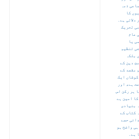
اعی ذمہ
وں کا
 دلاتی ہے۔
می تحریک
 عام
ی یا
ی تنظیم
 بلکہ
تِ دین کے
 مقصد کے
کوشاں ایک
ت ہے، اور
ا ہر رکن اس
کا امین ہے
— نیادی
 کتاب کے
ائی حصے
ہی واضح ہو
 ہے۔