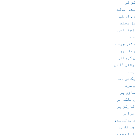
ن کی
ت، اس کے
ص، اس کی
ل محنت
اجتماعی
سے
تگی جیسے
عات پر
 گہرائی
وشنی ڈالی
ہے۔
ک کی ذمہ
 صرف
اؤں پر
 بلکہ ہر
کارکن پر
برابر
د ہوتی ہے
جب تک ہر
اپنے حصے