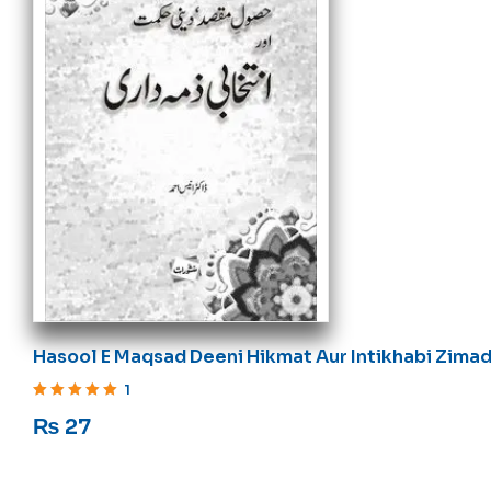
Hasool E Maqsad Deeni Hikmat Aur Intikhabi Zimad
1
Rated
5
out of 5
₨
27