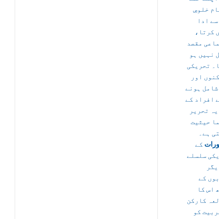
ام خلوصِ
سے ادا
ں کرتا
اعی مقصد
 نہیں ہو
۔ تحریکی
نوں اور
شامل ہونے
 افراد کے
یہ تحریر
ا حیثیت
ی ہے۔
رات
کے
کی سلسلے
یگر
وں کے
 اس کا
عہ کارکن
ربیت کو