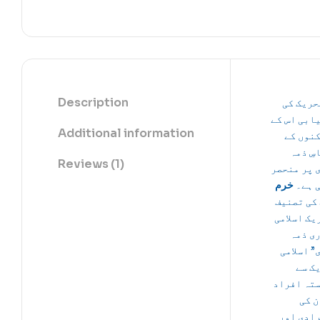
Description
حریک کی
ابی اس کے
Additional information
نوں کے
سِ ذمہ
Reviews (1)
 پر منحصر
 ہے۔
خرم
کی تصنیف
“ک اسلامی
ی ذمہ
” اسلامی
ک سے
تہ افراد
ن کی
ادی اور