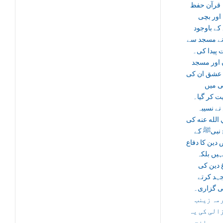
پلایا۔ قرآ
کرایا او
ہونے کے ب
والد نے مسج
محبت پیدا
قرآن اور
کا یہ عشق ا
زندگی
سرایت کر 
جس نے ن
رضي الله عن
طرح نبی
محض دین کا 
ہی نہیں 
فروغ دی
جدوجہد 
زندگی گز
محترمہ 
الغزالی ک
مختصر س