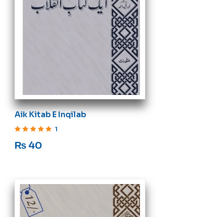
Aik Kitab E Inqilab
1
Rated
5
out of 5
₨
40