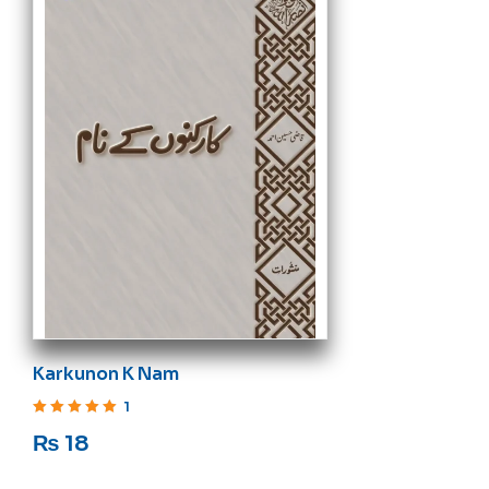
Karkunon K Nam
1
Rated
5
out of 5
₨
18