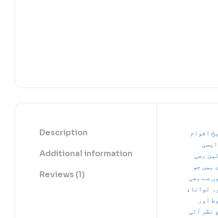
Description
تاریخ ا
میں 
Additional information
خواتین
گزری ہی
Reviews (1)
مردوں سے
زیارہ تو
مضبوط
شجاع نظر 