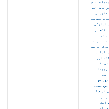
 مباحث میں
رِ بحث آتے
 صفوں کی
ی ترتیب سے
 امام کی
ا تک، ہر
و اس
ے سے دیکھا
ے کہ یہ کس
مسلمانوں
نظم اور
تی کا
س پیدا
 ہے۔
 دور میں
متِ مسلمہ
 تفریق کا
ہے، یہ
ہ
ایک
ت یاد