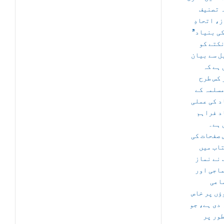
ہ تصنیف
“ اتحادِ
 کی بنیاد
نکتے کو
ل سے بیان
 ہے کہ
 کس طرح
مسلمہ کے
د کی عملی
د فراہم
 ہے۔
 صفحات کی
تاب میں
 نے نماز
ماجی اور
اعی
ؤں پر خاص
دی ہے، جو
طور پر