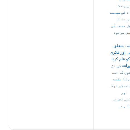
ی ہے کہ
 کی سب سے
ی مثال
ل مسجد کی
یں موجود
سے متعلق
ی اور فکری
کو عام کرنا
رات
کی ان
وں کا حصہ
 کا مقصد
ات کو ایک
 اور
نی تجربہ
ا ہے۔