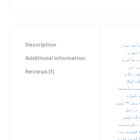
Description
اعت نماز
امیر و
Additional information
، عالم و
، اور
Reviews (1)
ف رنگ و
کے لوگ
ے سے کندھا
ر کھڑے
 ہیں — یہی
 دراصل
 کے تصورِ
 کی سب سے
 تصویر ہے۔
الدین غازی