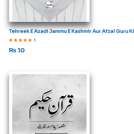
Tehreek E Azadi Jammu E Kashmir Aur Afzal Guru Ki
Sahadat
1
Rated
5
out of 5
₨
10