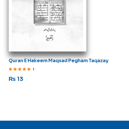
Quran E Hakeem Maqsad Pegham Taqazay
1
Rated
5
out of 5
₨
13