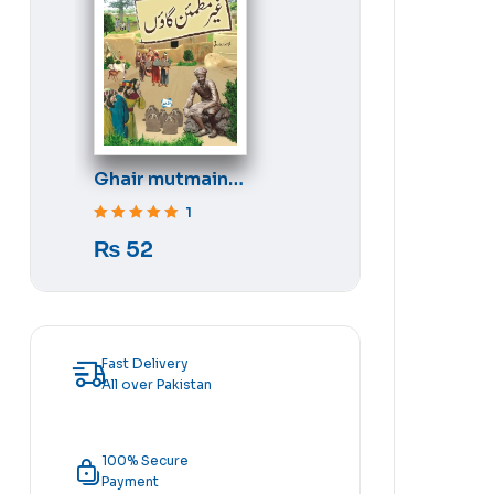
Ghair mutmain
gaon
1
Rated
5
out of 5
₨
52
Fast Delivery
All over Pakistan
100% Secure
Payment