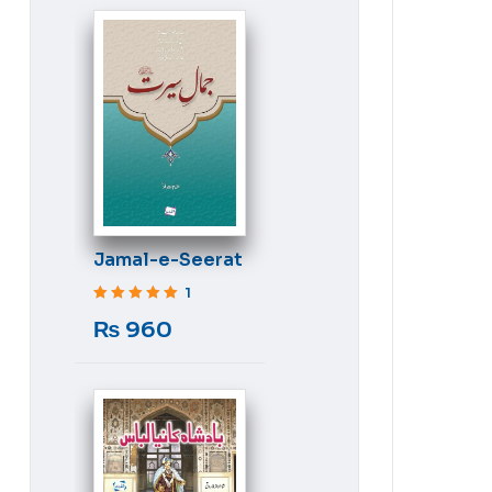
Jamal-e-Seerat
1
Rated
5
out of 5
₨
960