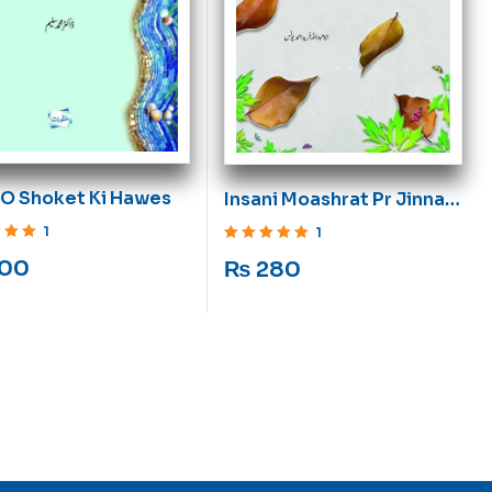
 O Shoket Ki Hawes
Insani Moashrat Pr Jinnati
Asraat
1
1
ut of 5
Rated
5
out of 5
00
₨
280