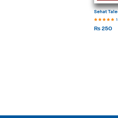
Sehat Tal
1
Rated
5
out of 5
₨
250