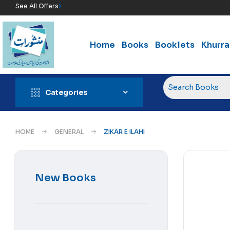
See All Offers
Home
Books
Booklets
Khurr
Categories
HOME
GENERAL
ZIKAR E ILAHI
New Books