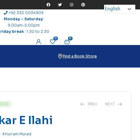
+92 332 0034909
Monday – Saturday
:
9:00am-5:00pm
Friday break
: 1:30 to 2:30
0
0
Find a Book Store
TOCK
PREV
NEXT
kar E Ilahi
₨
₨
13
296
r:
Khurram Murad