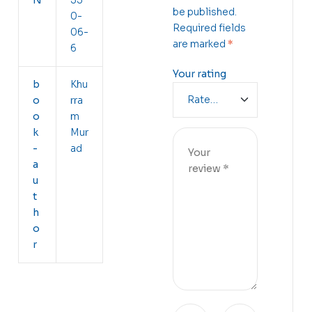
be published.
0-
Required fields
06-
are marked
*
6
Your rating
b
Khu
o
rra
o
m
k
Mur
-
ad
a
u
t
h
o
r