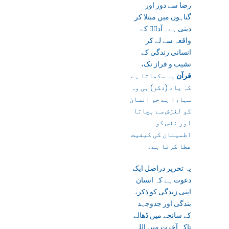
رضا سے دور اور
گناہوں میں مبتلا کر
دیتی ہے۔ آدمؑ کے
واقعہ سے لے کر
انسانی زندگی کے
نشیب و فراز تک،
قرآن
یہ سکھاتا ہے
کہ یاد (ذکر) ہی وہ
سہارا ہے جو انسان
کو لغزش سے بچاتا
اور نفس کو
اطمینان کی کیفیت
عطا کرتا ہے۔
یہ تحریر دراصل ایک
دعوت ہے کہ انسان
اپنی زندگی کو ذکر،
بندگی اور جدوجہد
کے سانچے میں ڈھالے
تاکہ آخرت میں اللہ