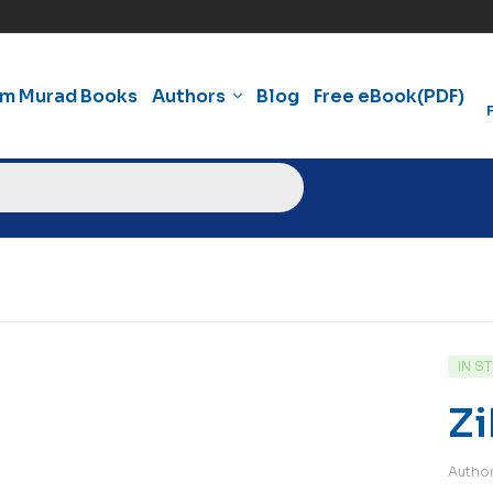
am Murad Books
Authors
Blog
Free eBook(PDF)
IN S
Zi
Autho