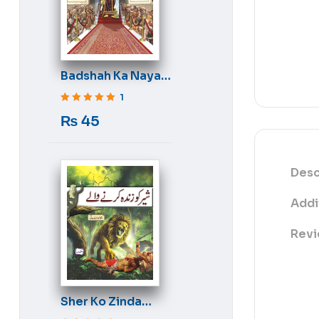
Badshah Ka Naya
Libas
1
Rated
5
out of 5
₨
45
Desc
Addi
Revi
Sher Ko Zinda
Karne Wale