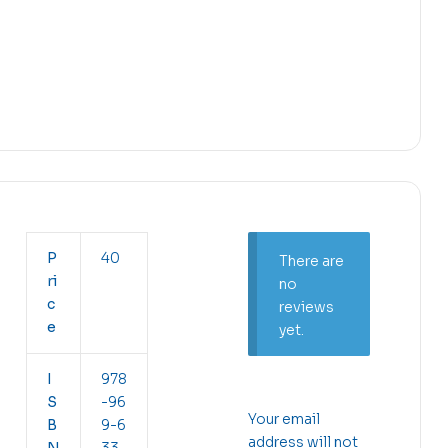
P
40
There are
ri
no
c
reviews
e
yet.
I
978
S
-96
Your email
B
9-6
address will not
N
33