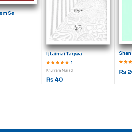
eem Se
Shan
Ijtaimai Taqwa
1
Rated
5
o
Rated
5
out of 5
Khurram Murad
₨
2
₨
40