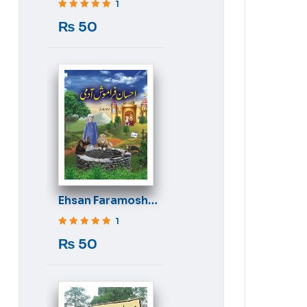
1
Rated
5
out of 5
₨
50
Ehsan Faramosh
Aadmi
1
Rated
5
out of 5
₨
50