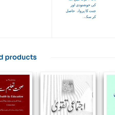
کی خوشنودی اور
جنت کا پروانہ حاصل
کر سکے۔
d products