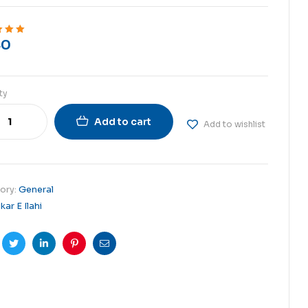
0
ut of 5
ty
Add to cart
Add to wishlist
ory:
General
ikar E Ilahi
cebook
Twitter
Linkedin
Pinterest
Email