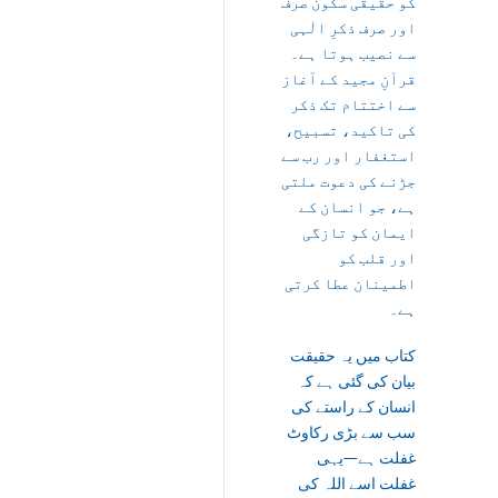
کو حقیقی سکون صرف
اور صرف ذکرِ الٰہی
سے نصیب ہوتا ہے۔
قرآنِ مجید کے آغاز
سے اختتام تک ذکر
کی تاکید، تسبیح،
استغفار اور رب سے
جڑنے کی دعوت ملتی
ہے، جو انسان کے
ایمان کو تازگی
اور قلب کو
اطمینان عطا کرتی
ہے۔
کتاب میں یہ حقیقت
بیان کی گئی ہے کہ
انسان کے راستے کی
سب سے بڑی رکاوٹ
غفلت ہے—یہی
غفلت اسے اللہ کی