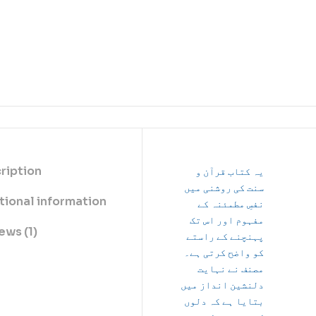
ription
یہ کتاب قرآن و
سنت کی روشنی میں
tional information
نفسِ مطمئنہ کے
مفہوم اور اس تک
ews (1)
پہنچنے کے راستے
کو واضح کرتی ہے۔
مصنف نے نہایت
دلنشین انداز میں
بتایا ہے کہ دلوں